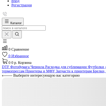
Вход
Регистрация
Каталог
0
Сравнение
0
Избранное
0
0 р.
Корзина
DTF
Фотобумага
Чернила
Расходка для сублимации
Футболки д
термопрессам
Принтеры и МФУ
Запчасти к принтерам
Брелки,
Выберите интересующую вас категорию