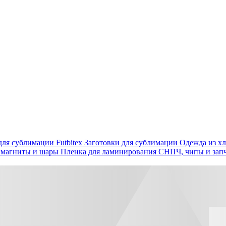
ля сублимации Futbitex
Заготовки для сублимации
Одежда из хл
 магниты и шары
Пленка для ламинирования
СНПЧ, чипы и зап