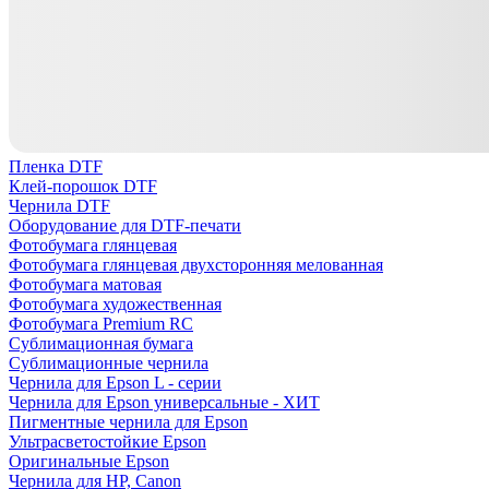
Пленка DTF
Клей-порошок DTF
Чернила DTF
Оборудование для DTF-печати
Фотобумага глянцевая
Фотобумага глянцевая двухсторонняя мелованная
Фотобумага матовая
Фотобумага художественная
Фотобумага Premium RC
Сублимационная бумага
Сублимационные чернила
Чернила для Epson L - серии
Чернила для Epson универсальные - ХИТ
Пигментные чернила для Epson
Ультрасветостойкие Epson
Оригинальные Epson
Чернила для HP, Canon