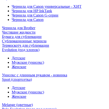
Чернила для Canon универсальные - ХИТ
Чернила для HP InkTank
Чернила для Canon G-серии
Чернила для Canon
Чернила для Brother
Чистящие жидкости
Бумага для сублимации
Сублимационные чернила
Термоскотч для сублимации
Evolution (под хлопок)
Детские
Мужские (унисекс)
Женские
Унисекс с длинным рукавом - новинка
Sport (спортсетка)
Детские
Мужские (унисекс)
Женские
Melange (цветные)