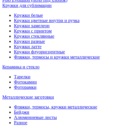
Polo Evolution (поло под хлопок)
Кружки для сублимации
Кружки белые
Кружки цветные внутри и ручка
Кружки хамелеон
Кружки c принтом
Кружки стеклянные
Кружки разные
Кружки латте
Кружки флуорисцентные
Фляжки, термосы и кружки металлические
Керамика и стекло
Тарелки
Фотокамни
Фоторамки
Металлические заготовки
Фляжки, термосы, кружки металлические
Бейджи
Алюминиевые листы
Разное