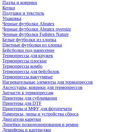
Пазлы и коврики
Кепки
Подушки и текстиль
Упаковка
Черные футболки Abratex
Черные футболки Abratex oversize
Черные футболки Futbitex Nature
Белые футболки из хлопка
Цветные футболки из хлопка
Бейсболки под нанесение
Термопрессы для кружек
Термопрессы плоские
Термопрессы комбо
Термопрессы для бейсболок
Термопрессы вакуумные
Нагревательные элементы для термопрессов
Аксессуары, коврики для термопрессов
Запчасти к термопрессам
Принтеры для сублимации
Принтеры для DTF
Принтеры и МФУ для фотопечати
Памперсы, чипы и устройства сброса
Двигатели каретки
Линейки позиционирования и ремни
Демпферы и картриджи