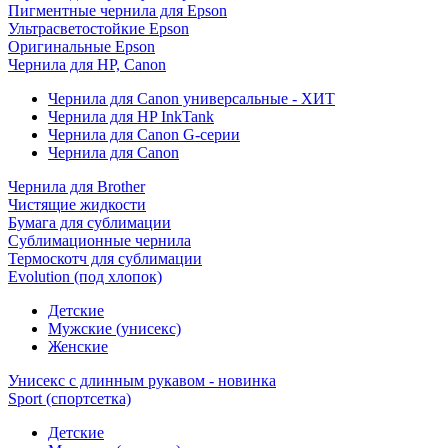
Пигментные чернила для Epson
Ультрасветостойкие Epson
Оригинальные Epson
Чернила для HP, Canon
Чернила для Canon универсальные - ХИТ
Чернила для HP InkTank
Чернила для Canon G-серии
Чернила для Canon
Чернила для Brother
Чистящие жидкости
Бумага для сублимации
Сублимационные чернила
Термоскотч для сублимации
Evolution (под хлопок)
Детские
Мужские (унисекс)
Женские
Унисекс с длинным рукавом - новинка
Sport (спортсетка)
Детские