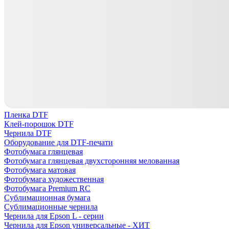
Пленка DTF
Клей-порошок DTF
Чернила DTF
Оборудование для DTF-печати
Фотобумага глянцевая
Фотобумага глянцевая двухсторонняя мелованная
Фотобумага матовая
Фотобумага художественная
Фотобумага Premium RC
Сублимационная бумага
Сублимационные чернила
Чернила для Epson L - серии
Чернила для Epson универсальные - ХИТ