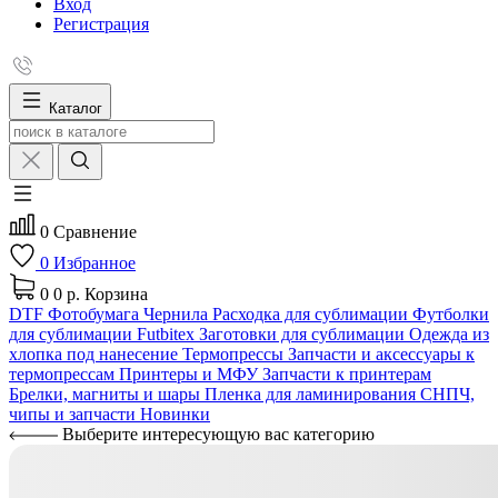
Вход
Регистрация
Каталог
0
Сравнение
0
Избранное
0
0 р.
Корзина
DTF
Фотобумага
Чернила
Расходка для сублимации
Футболки
для сублимации Futbitex
Заготовки для сублимации
Одежда из
хлопка под нанесение
Термопрессы
Запчасти и аксессуары к
термопрессам
Принтеры и МФУ
Запчасти к принтерам
Брелки, магниты и шары
Пленка для ламинирования
СНПЧ,
чипы и запчасти
Новинки
Выберите интересующую вас категорию