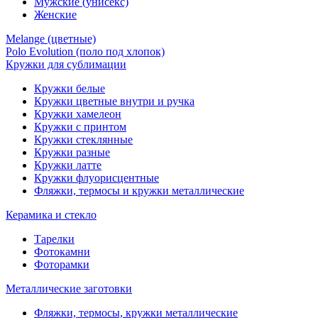
Мужские (унисекс)
Женские
Melange (цветные)
Polo Evolution (поло под хлопок)
Кружки для сублимации
Кружки белые
Кружки цветные внутри и ручка
Кружки хамелеон
Кружки c принтом
Кружки стеклянные
Кружки разные
Кружки латте
Кружки флуорисцентные
Фляжки, термосы и кружки металлические
Керамика и стекло
Тарелки
Фотокамни
Фоторамки
Металлические заготовки
Фляжки, термосы, кружки металлические