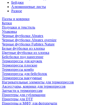
Бейджи
Алюминиевые листы
Разное
Пазлы и коврики
Кепки
Подушки и текстиль
Упаковка
Черные футболки Abratex
Черные футболки Abratex oversize
Черные футболки Futbitex Nature
Белые футболки из хлопка
Цветные футболки из хлопка
Бейсболки под нанесение
Термопрессы для кружек
Термопрессы плоские
Термопрессы комбо
Термопрессы для бейсболок
Термопрессы вакуумные
Нагревательные элементы для термопрессов
Аксессуары, коврики для термопрессов
Запчасти к термопрессам
Принтеры для сублимации
Принтеры для DTF
Принтеры и МФУ для фотопечати