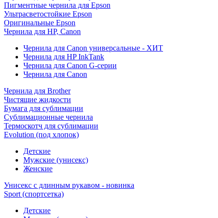
Пигментные чернила для Epson
Ультрасветостойкие Epson
Оригинальные Epson
Чернила для HP, Canon
Чернила для Canon универсальные - ХИТ
Чернила для HP InkTank
Чернила для Canon G-серии
Чернила для Canon
Чернила для Brother
Чистящие жидкости
Бумага для сублимации
Сублимационные чернила
Термоскотч для сублимации
Evolution (под хлопок)
Детские
Мужские (унисекс)
Женские
Унисекс с длинным рукавом - новинка
Sport (спортсетка)
Детские