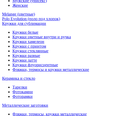
Мужские (унисекс)
Женские
Melange (цветные)
Polo Evolution (поло под хлопок)
Кружки для сублимации
Кружки белые
Кружки цветные внутри и ручка
Кружки хамелеон
Кружки c принтом
Кружки стеклянные
Кружки разные
Кружки латте
Кружки флуорисцентные
Фляжки, термосы и кружки металлические
Керамика и стекло
Тарелки
Фотокамни
Фоторамки
Металлические заготовки
Фляжки, термосы, кружки металлические