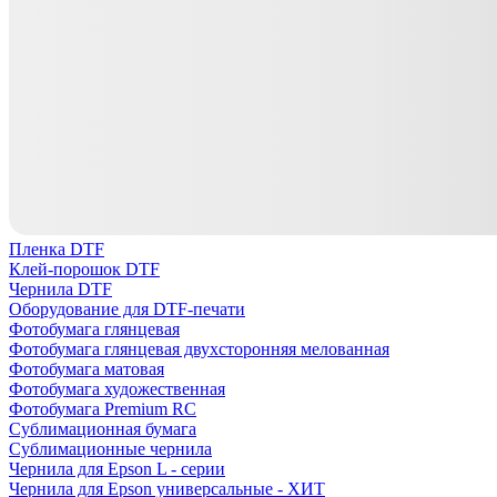
Пленка DTF
Клей-порошок DTF
Чернила DTF
Оборудование для DTF-печати
Фотобумага глянцевая
Фотобумага глянцевая двухсторонняя мелованная
Фотобумага матовая
Фотобумага художественная
Фотобумага Premium RC
Сублимационная бумага
Сублимационные чернила
Чернила для Epson L - серии
Чернила для Epson универсальные - ХИТ