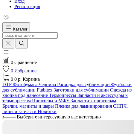
Вход
Регистрация
Каталог
0
Сравнение
0
Избранное
0
0 р.
Корзина
DTF
Фотобумага
Чернила
Расходка для сублимации
Футболки
для сублимации Futbitex
Заготовки для сублимации
Одежда из
хлопка под нанесение
Термопрессы
Запчасти и аксессуары к
термопрессам
Принтеры и МФУ
Запчасти к принтерам
Брелки, магниты и шары
Пленка для ламинирования
СНПЧ,
чипы и запчасти
Новинки
Выберите интересующую вас категорию