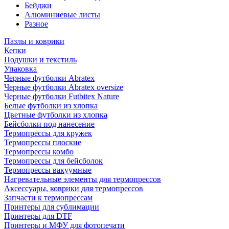
Бейджи
Алюминиевые листы
Разное
Пазлы и коврики
Кепки
Подушки и текстиль
Упаковка
Черные футболки Abratex
Черные футболки Abratex oversize
Черные футболки Futbitex Nature
Белые футболки из хлопка
Цветные футболки из хлопка
Бейсболки под нанесение
Термопрессы для кружек
Термопрессы плоские
Термопрессы комбо
Термопрессы для бейсболок
Термопрессы вакуумные
Нагревательные элементы для термопрессов
Аксессуары, коврики для термопрессов
Запчасти к термопрессам
Принтеры для сублимации
Принтеры для DTF
Принтеры и МФУ для фотопечати