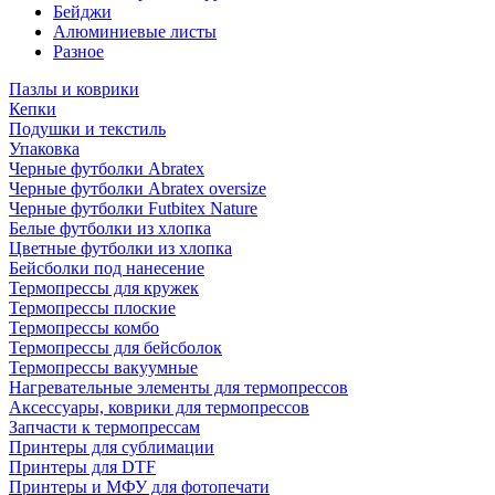
Бейджи
Алюминиевые листы
Разное
Пазлы и коврики
Кепки
Подушки и текстиль
Упаковка
Черные футболки Abratex
Черные футболки Abratex oversize
Черные футболки Futbitex Nature
Белые футболки из хлопка
Цветные футболки из хлопка
Бейсболки под нанесение
Термопрессы для кружек
Термопрессы плоские
Термопрессы комбо
Термопрессы для бейсболок
Термопрессы вакуумные
Нагревательные элементы для термопрессов
Аксессуары, коврики для термопрессов
Запчасти к термопрессам
Принтеры для сублимации
Принтеры для DTF
Принтеры и МФУ для фотопечати