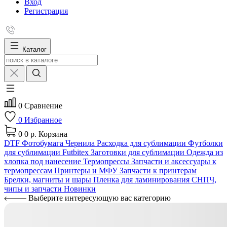
Вход
Регистрация
Каталог
0
Сравнение
0
Избранное
0
0 р.
Корзина
DTF
Фотобумага
Чернила
Расходка для сублимации
Футболки
для сублимации Futbitex
Заготовки для сублимации
Одежда из
хлопка под нанесение
Термопрессы
Запчасти и аксессуары к
термопрессам
Принтеры и МФУ
Запчасти к принтерам
Брелки, магниты и шары
Пленка для ламинирования
СНПЧ,
чипы и запчасти
Новинки
Выберите интересующую вас категорию