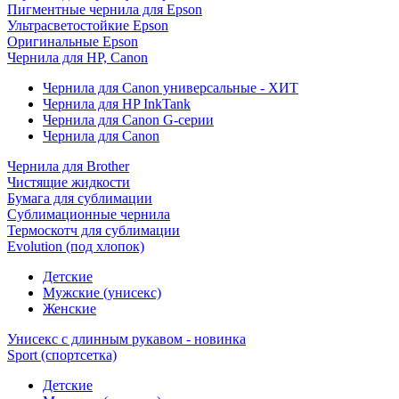
Пигментные чернила для Epson
Ультрасветостойкие Epson
Оригинальные Epson
Чернила для HP, Canon
Чернила для Canon универсальные - ХИТ
Чернила для HP InkTank
Чернила для Canon G-серии
Чернила для Canon
Чернила для Brother
Чистящие жидкости
Бумага для сублимации
Сублимационные чернила
Термоскотч для сублимации
Evolution (под хлопок)
Детские
Мужские (унисекс)
Женские
Унисекс с длинным рукавом - новинка
Sport (спортсетка)
Детские