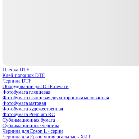
Пленка DTF
Клей-порошок DTF
Чернила DTF
Оборудование для DTF-печати
Фотобумага глянцевая
Фотобумага глянцевая двухсторонняя мелованная
Фотобумага матовая
Фотобумага художественная
Фотобумага Premium RC
Сублимационная бумага
Сублимационные чернила
Чернила для Epson L - серии
Чернила для Epson универсальные - ХИТ