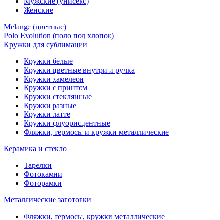
Мужские (унисекс)
Женские
Melange (цветные)
Polo Evolution (поло под хлопок)
Кружки для сублимации
Кружки белые
Кружки цветные внутри и ручка
Кружки хамелеон
Кружки c принтом
Кружки стеклянные
Кружки разные
Кружки латте
Кружки флуорисцентные
Фляжки, термосы и кружки металлические
Керамика и стекло
Тарелки
Фотокамни
Фоторамки
Металлические заготовки
Фляжки, термосы, кружки металлические