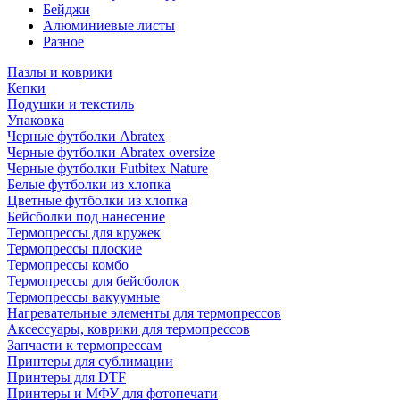
Бейджи
Алюминиевые листы
Разное
Пазлы и коврики
Кепки
Подушки и текстиль
Упаковка
Черные футболки Abratex
Черные футболки Abratex oversize
Черные футболки Futbitex Nature
Белые футболки из хлопка
Цветные футболки из хлопка
Бейсболки под нанесение
Термопрессы для кружек
Термопрессы плоские
Термопрессы комбо
Термопрессы для бейсболок
Термопрессы вакуумные
Нагревательные элементы для термопрессов
Аксессуары, коврики для термопрессов
Запчасти к термопрессам
Принтеры для сублимации
Принтеры для DTF
Принтеры и МФУ для фотопечати