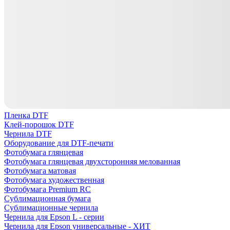
Пленка DTF
Клей-порошок DTF
Чернила DTF
Оборудование для DTF-печати
Фотобумага глянцевая
Фотобумага глянцевая двухсторонняя мелованная
Фотобумага матовая
Фотобумага художественная
Фотобумага Premium RC
Сублимационная бумага
Сублимационные чернила
Чернила для Epson L - серии
Чернила для Epson универсальные - ХИТ