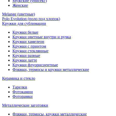
Мужские (унисекс)
Женские
Melange (цветные)
Polo Evolution (поло под хлопок)
Кружки для сублимации
Кружки белые
Кружки цветные внутри и ручка
Кружки хамелеон
Кружки c принтом
Кружки стеклянные
Кружки разные
Кружки латте
Кружки флуорисцентные
Фляжки, термосы и кружки металлические
Керамика и стекло
Тарелки
Фотокамни
Фоторамки
Металлические заготовки
Фляжки, термосы, кружки металлические