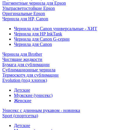
Пигментные чернила для Epson
Ультрасветостойкие Epson
Оригинальные Epson
Чернила для HP, Canon
Чернила для Canon универсальные - ХИТ
Чернила для HP InkTank
Чернила для Canon G-серии
Чернила для Canon
Чернила для Brother
Чистящие жидкости
Бумага для сублимации
Сублимационные чернила
Термоскотч для сублимации
Evolution (под хлопок)
Детские
Мужские (унисекс)
Женские
Унисекс с длинным рукавом - новинка
Sport (спортсетка)
Детские