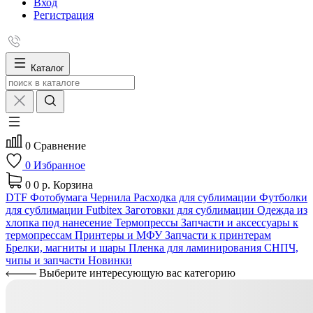
Вход
Регистрация
Каталог
0
Сравнение
0
Избранное
0
0 р.
Корзина
DTF
Фотобумага
Чернила
Расходка для сублимации
Футболки
для сублимации Futbitex
Заготовки для сублимации
Одежда из
хлопка под нанесение
Термопрессы
Запчасти и аксессуары к
термопрессам
Принтеры и МФУ
Запчасти к принтерам
Брелки, магниты и шары
Пленка для ламинирования
СНПЧ,
чипы и запчасти
Новинки
Выберите интересующую вас категорию