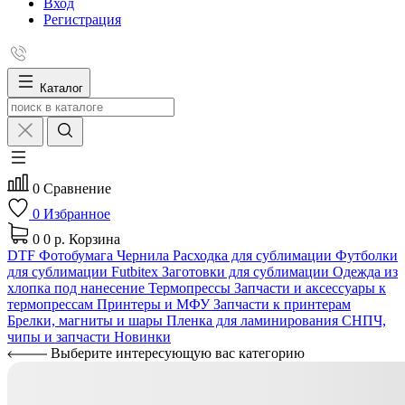
Вход
Регистрация
Каталог
0
Сравнение
0
Избранное
0
0 р.
Корзина
DTF
Фотобумага
Чернила
Расходка для сублимации
Футболки
для сублимации Futbitex
Заготовки для сублимации
Одежда из
хлопка под нанесение
Термопрессы
Запчасти и аксессуары к
термопрессам
Принтеры и МФУ
Запчасти к принтерам
Брелки, магниты и шары
Пленка для ламинирования
СНПЧ,
чипы и запчасти
Новинки
Выберите интересующую вас категорию