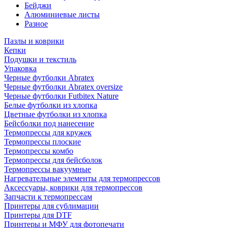
Бейджи
Алюминиевые листы
Разное
Пазлы и коврики
Кепки
Подушки и текстиль
Упаковка
Черные футболки Abratex
Черные футболки Abratex oversize
Черные футболки Futbitex Nature
Белые футболки из хлопка
Цветные футболки из хлопка
Бейсболки под нанесение
Термопрессы для кружек
Термопрессы плоские
Термопрессы комбо
Термопрессы для бейсболок
Термопрессы вакуумные
Нагревательные элементы для термопрессов
Аксессуары, коврики для термопрессов
Запчасти к термопрессам
Принтеры для сублимации
Принтеры для DTF
Принтеры и МФУ для фотопечати