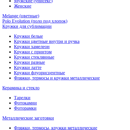
Мужские (унисекс)
Женские
Melange (цветные)
Polo Evolution (поло под хлопок)
Кружки для сублимации
Кружки белые
Кружки цветные внутри и ручка
Кружки хамелеон
Кружки c принтом
Кружки стеклянные
Кружки разные
Кружки латте
Кружки флуорисцентные
Фляжки, термосы и кружки металлические
Керамика и стекло
Тарелки
Фотокамни
Фоторамки
Металлические заготовки
Фляжки, термосы, кружки металлические