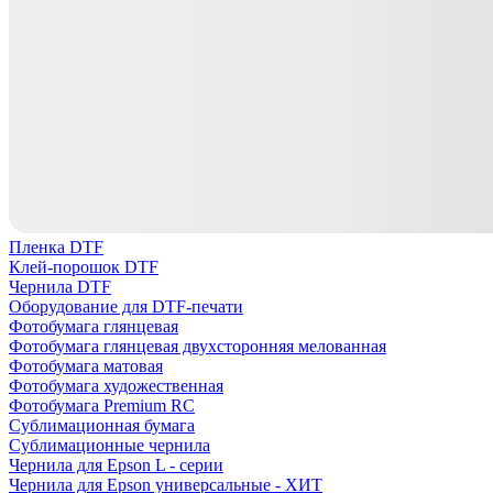
Пленка DTF
Клей-порошок DTF
Чернила DTF
Оборудование для DTF-печати
Фотобумага глянцевая
Фотобумага глянцевая двухсторонняя мелованная
Фотобумага матовая
Фотобумага художественная
Фотобумага Premium RC
Сублимационная бумага
Сублимационные чернила
Чернила для Epson L - серии
Чернила для Epson универсальные - ХИТ