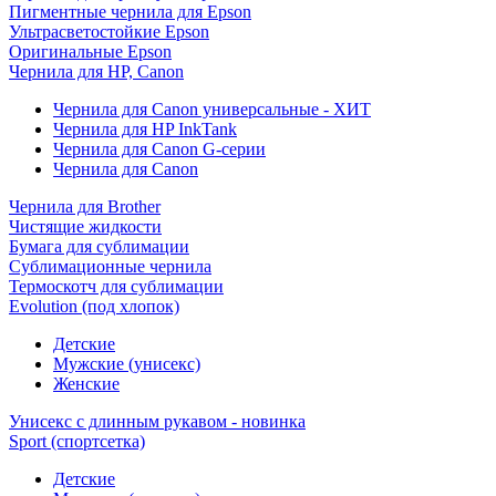
Пигментные чернила для Epson
Ультрасветостойкие Epson
Оригинальные Epson
Чернила для HP, Canon
Чернила для Canon универсальные - ХИТ
Чернила для HP InkTank
Чернила для Canon G-серии
Чернила для Canon
Чернила для Brother
Чистящие жидкости
Бумага для сублимации
Сублимационные чернила
Термоскотч для сублимации
Evolution (под хлопок)
Детские
Мужские (унисекс)
Женские
Унисекс с длинным рукавом - новинка
Sport (спортсетка)
Детские