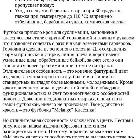
пропускает воздух
Уход за вещами: бережная стирка при 30 градусах,
глажка при температуре до 110 °C; запрещено
отбеливание, барабанная сушка, химическая чистка;
Футболка прямого кроя для сублимации, выполнена в
классическом стиле с круглой горловиной и втачным рукавом,
что позволяет сочетать с различными элементами гардероба.
Горловина сделана из основного полотна. Для сохранения
формы при носке и стирке, линия плеча и ворот имеют
усиленные швы, обработанные бейкой, за счет этого они
становятся более крепкими и при этом не натирают.
Отличительная особенность – это конечно фактурный цвет
изделия, за счет которого эти футболки в отличии от
стандартных выглядят более модными, молодёжными. Кроме
яркого внешнего вида, изделия этой линейки обладают
функциональностью за счет технологических особенностей
полотна. Даже при неоднократных стирках, с печатью и
самой футболкой, ничего не произойдет. Твое удобство и
яркость – это футболка "Melange" Классика!
Но отличительная особенность заключается в цвете. Пестрый
рисунок на нашем изделии образован плетением
разноцветных нитей. Поэтому поразительным качеством
«Melange» является способность полотна выглядеть всегда по-