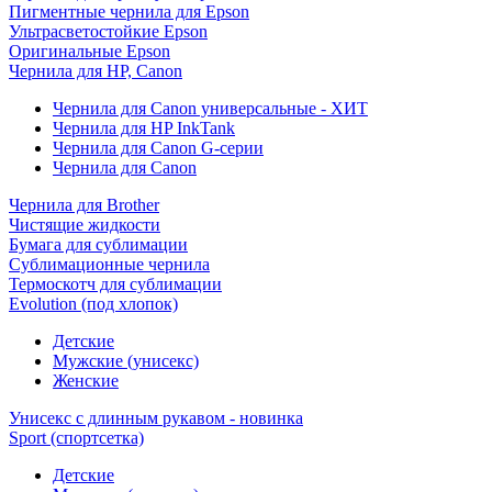
Пигментные чернила для Epson
Ультрасветостойкие Epson
Оригинальные Epson
Чернила для HP, Canon
Чернила для Canon универсальные - ХИТ
Чернила для HP InkTank
Чернила для Canon G-серии
Чернила для Canon
Чернила для Brother
Чистящие жидкости
Бумага для сублимации
Сублимационные чернила
Термоскотч для сублимации
Evolution (под хлопок)
Детские
Мужские (унисекс)
Женские
Унисекс с длинным рукавом - новинка
Sport (спортсетка)
Детские