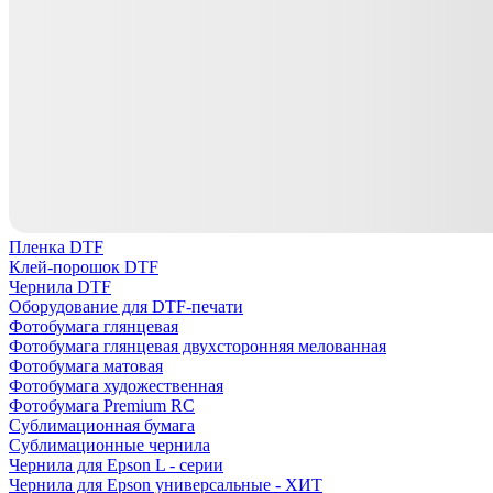
Пленка DTF
Клей-порошок DTF
Чернила DTF
Оборудование для DTF-печати
Фотобумага глянцевая
Фотобумага глянцевая двухсторонняя мелованная
Фотобумага матовая
Фотобумага художественная
Фотобумага Premium RC
Сублимационная бумага
Сублимационные чернила
Чернила для Epson L - серии
Чернила для Epson универсальные - ХИТ