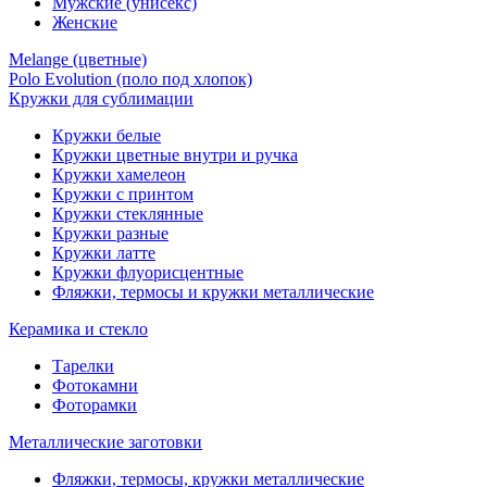
Мужские (унисекс)
Женские
Melange (цветные)
Polo Evolution (поло под хлопок)
Кружки для сублимации
Кружки белые
Кружки цветные внутри и ручка
Кружки хамелеон
Кружки c принтом
Кружки стеклянные
Кружки разные
Кружки латте
Кружки флуорисцентные
Фляжки, термосы и кружки металлические
Керамика и стекло
Тарелки
Фотокамни
Фоторамки
Металлические заготовки
Фляжки, термосы, кружки металлические