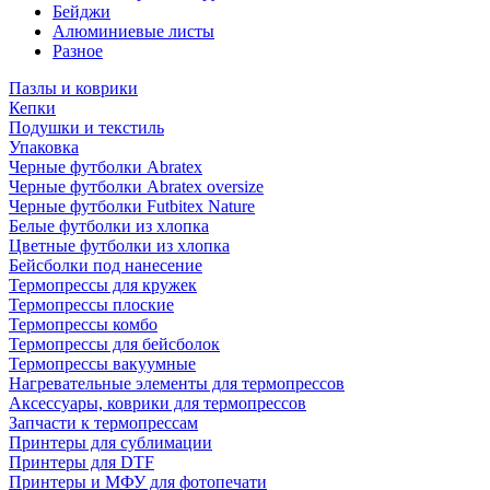
Бейджи
Алюминиевые листы
Разное
Пазлы и коврики
Кепки
Подушки и текстиль
Упаковка
Черные футболки Abratex
Черные футболки Abratex oversize
Черные футболки Futbitex Nature
Белые футболки из хлопка
Цветные футболки из хлопка
Бейсболки под нанесение
Термопрессы для кружек
Термопрессы плоские
Термопрессы комбо
Термопрессы для бейсболок
Термопрессы вакуумные
Нагревательные элементы для термопрессов
Аксессуары, коврики для термопрессов
Запчасти к термопрессам
Принтеры для сублимации
Принтеры для DTF
Принтеры и МФУ для фотопечати