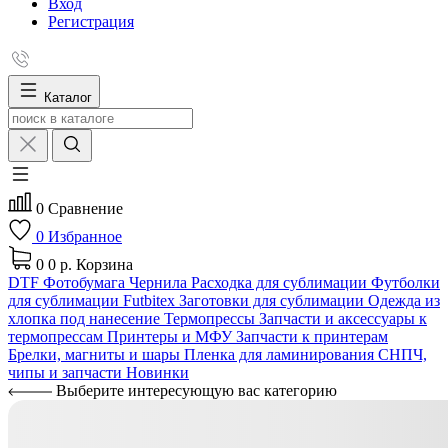
Вход
Регистрация
Каталог
0
Сравнение
0
Избранное
0
0 р.
Корзина
DTF
Фотобумага
Чернила
Расходка для сублимации
Футболки
для сублимации Futbitex
Заготовки для сублимации
Одежда из
хлопка под нанесение
Термопрессы
Запчасти и аксессуары к
термопрессам
Принтеры и МФУ
Запчасти к принтерам
Брелки, магниты и шары
Пленка для ламинирования
СНПЧ,
чипы и запчасти
Новинки
Выберите интересующую вас категорию