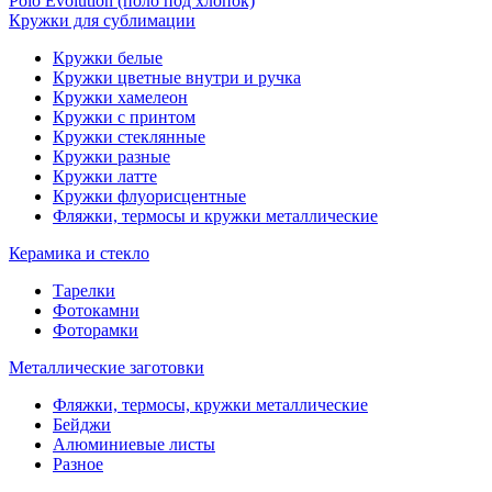
Polo Evolution (поло под хлопок)
Кружки для сублимации
Кружки белые
Кружки цветные внутри и ручка
Кружки хамелеон
Кружки c принтом
Кружки стеклянные
Кружки разные
Кружки латте
Кружки флуорисцентные
Фляжки, термосы и кружки металлические
Керамика и стекло
Тарелки
Фотокамни
Фоторамки
Металлические заготовки
Фляжки, термосы, кружки металлические
Бейджи
Алюминиевые листы
Разное