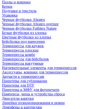
Пазлы и коврики
Кепки
Подушки и текстиль
Упаковка
Черные футболки Abratex
Черные футболки Abratex oversize
Черные футболки Futbitex Nature
Белые футболки из хлопка
Цветные футболки из хлопка
Бейсболки под нанесение
Термопрессы для кружек
Термопрессы плоские
Термопрессы комбо
Термопрессы для бейсболок
Термопрессы вакуумные
Нагревательные элементы для термопрессов
Аксессуары, коврики для термопрессов
Запчасти к термопрессам
Принтеры для сублимации
Принтеры для DTF
Принтеры и МФУ для фотопечати
Памперсы, чипы и устройства сброса
Двигатели каретки
Линейки позиционирования и ремни
Демпферы и картриджи