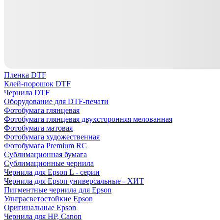
Пленка DTF
Клей-порошок DTF
Чернила DTF
Оборудование для DTF-печати
Фотобумага глянцевая
Фотобумага глянцевая двухсторонняя мелованная
Фотобумага матовая
Фотобумага художественная
Фотобумага Premium RC
Сублимационная бумага
Сублимационные чернила
Чернила для Epson L - серии
Чернила для Epson универсальные - ХИТ
Пигментные чернила для Epson
Ультрасветостойкие Epson
Оригинальные Epson
Чернила для HP, Canon