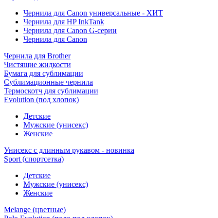
Чернила для Canon универсальные - ХИТ
Чернила для HP InkTank
Чернила для Canon G-серии
Чернила для Canon
Чернила для Brother
Чистящие жидкости
Бумага для сублимации
Сублимационные чернила
Термоскотч для сублимации
Evolution (под хлопок)
Детские
Мужские (унисекс)
Женские
Унисекс с длинным рукавом - новинка
Sport (спортсетка)
Детские
Мужские (унисекс)
Женские
Melange (цветные)