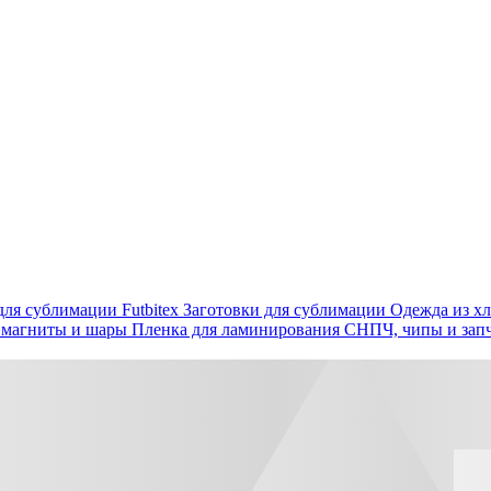
ля сублимации Futbitex
Заготовки для сублимации
Одежда из хл
 магниты и шары
Пленка для ламинирования
СНПЧ, чипы и зап