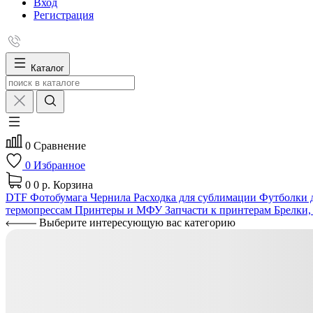
Вход
Регистрация
Каталог
0
Сравнение
0
Избранное
0
0 р.
Корзина
DTF
Фотобумага
Чернила
Расходка для сублимации
Футболки д
термопрессам
Принтеры и МФУ
Запчасти к принтерам
Брелки,
Выберите интересующую вас категорию