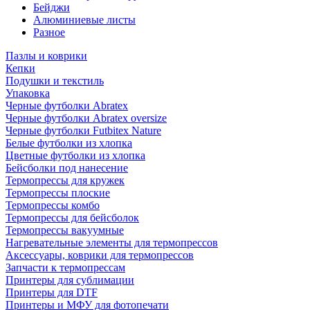
Бейджи
Алюминиевые листы
Разное
Пазлы и коврики
Кепки
Подушки и текстиль
Упаковка
Черные футболки Abratex
Черные футболки Abratex oversize
Черные футболки Futbitex Nature
Белые футболки из хлопка
Цветные футболки из хлопка
Бейсболки под нанесение
Термопрессы для кружек
Термопрессы плоские
Термопрессы комбо
Термопрессы для бейсболок
Термопрессы вакуумные
Нагревательные элементы для термопрессов
Аксессуары, коврики для термопрессов
Запчасти к термопрессам
Принтеры для сублимации
Принтеры для DTF
Принтеры и МФУ для фотопечати