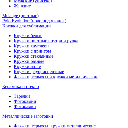
Мужские (унисекс)
Женские
Melange (цветные)
Polo Evolution (поло под хлопок)
Кружки для сублимации
Кружки белые
Кружки цветные внутри и ручка
Кружки хамелеон
Кружки c принтом
Кружки стеклянные
Кружки разные
Кружки латте
Кружки флуорисцентные
Фляжки, термосы и кружки металлические
Керамика и стекло
Тарелки
Фотокамни
Фоторамки
Металлические заготовки
Фляжки, термосы, кружки металлические