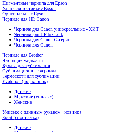
Пигментные чернила для Epson
Ультрасветостойкие Epson
Оригинальные Epson
Чернила для HP, Canon
Чернила для Canon универсальные - ХИТ
Чернила для HP InkTank
Чернила для Canon G-серии
Чернила для Canon
Чернила для Brother
Чистящие жидкости
Бумага для сублимации
Сублимационные чернила
Термоскотч для сублимации
Evolution (под хлопок)
Детские
Мужские (унисекс)
Женские
Унисекс с длинным рукавом - новинка
Sport (спортсетка)
Детские