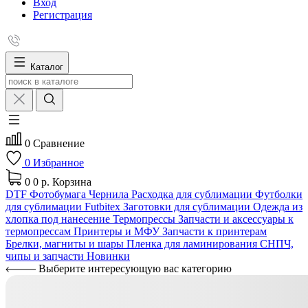
Вход
Регистрация
Каталог
0
Сравнение
0
Избранное
0
0 р.
Корзина
DTF
Фотобумага
Чернила
Расходка для сублимации
Футболки
для сублимации Futbitex
Заготовки для сублимации
Одежда из
хлопка под нанесение
Термопрессы
Запчасти и аксессуары к
термопрессам
Принтеры и МФУ
Запчасти к принтерам
Брелки, магниты и шары
Пленка для ламинирования
СНПЧ,
чипы и запчасти
Новинки
Выберите интересующую вас категорию