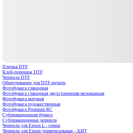
Пленка DTF
Клей-порошок DTF
Чернила DTF
Оборудование для DTF-печати
Фотобумага глянцевая
Фотобумага глянцевая двухсторонняя мелованная
Фотобумага матовая
Фотобумага художественная
Фотобумага Premium RC
Сублимационная бумага
Сублимационные чернила
Чернила для Epson L - серии
Чернила для Epson универсальные - ХИТ