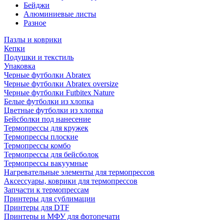
Бейджи
Алюминиевые листы
Разное
Пазлы и коврики
Кепки
Подушки и текстиль
Упаковка
Черные футболки Abratex
Черные футболки Abratex oversize
Черные футболки Futbitex Nature
Белые футболки из хлопка
Цветные футболки из хлопка
Бейсболки под нанесение
Термопрессы для кружек
Термопрессы плоские
Термопрессы комбо
Термопрессы для бейсболок
Термопрессы вакуумные
Нагревательные элементы для термопрессов
Аксессуары, коврики для термопрессов
Запчасти к термопрессам
Принтеры для сублимации
Принтеры для DTF
Принтеры и МФУ для фотопечати