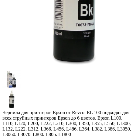
Чернила для принтеров Epson от Revcol EL 100 подходят для
всех струйных принтеров Epson до 6 цветов, Epson L100,
L110, L120, L200, L222, L210, L300, L350, L355, L550, L1300,
L132, L222, L312, L366, L456, L486, L364, L382, L386, L3050,
L3060, L3070, L800, L805, L1800