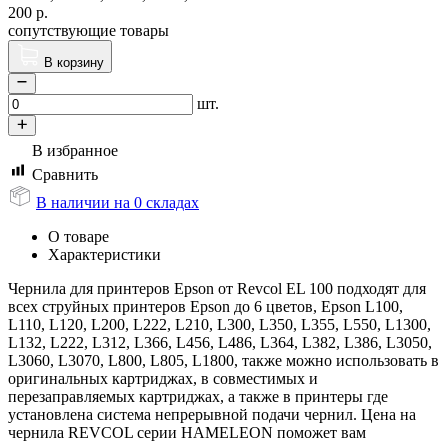
200
р.
сопутствующие товары
В корзину
шт.
В избранное
Сравнить
В наличии на 0 складах
О товаре
Характеристики
Чернила для принтеров Epson от Revcol EL 100 подходят для
всех струйных принтеров Epson до 6 цветов, Epson L100,
L110, L120, L200, L222, L210, L300, L350, L355, L550, L1300,
L132, L222, L312, L366, L456, L486, L364, L382, L386, L3050,
L3060, L3070, L800, L805, L1800, также можно использовать в
оригинальных картриджах, в совместимых и
перезаправляемых картриджах, а также в принтеры где
установлена система непрерывной подачи чернил. Цена на
чернила REVCOL серии HAMELEON поможет вам