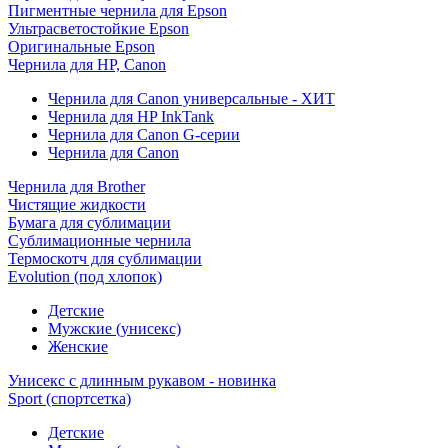
Пигментные чернила для Epson
Ультрасветостойкие Epson
Оригинальные Epson
Чернила для HP, Canon
Чернила для Canon универсальные - ХИТ
Чернила для HP InkTank
Чернила для Canon G-серии
Чернила для Canon
Чернила для Brother
Чистящие жидкости
Бумага для сублимации
Сублимационные чернила
Термоскотч для сублимации
Evolution (под хлопок)
Детские
Мужские (унисекс)
Женские
Унисекс с длинным рукавом - новинка
Sport (спортсетка)
Детские