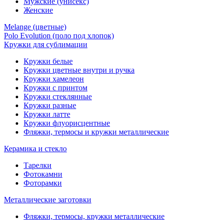
Мужские (унисекс)
Женские
Melange (цветные)
Polo Evolution (поло под хлопок)
Кружки для сублимации
Кружки белые
Кружки цветные внутри и ручка
Кружки хамелеон
Кружки c принтом
Кружки стеклянные
Кружки разные
Кружки латте
Кружки флуорисцентные
Фляжки, термосы и кружки металлические
Керамика и стекло
Тарелки
Фотокамни
Фоторамки
Металлические заготовки
Фляжки, термосы, кружки металлические