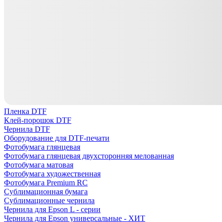
Пленка DTF
Клей-порошок DTF
Чернила DTF
Оборудование для DTF-печати
Фотобумага глянцевая
Фотобумага глянцевая двухсторонняя мелованная
Фотобумага матовая
Фотобумага художественная
Фотобумага Premium RC
Сублимационная бумага
Сублимационные чернила
Чернила для Epson L - серии
Чернила для Epson универсальные - ХИТ