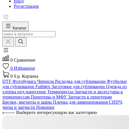
Вход
Регистрация
Каталог
0
Сравнение
0
Избранное
0
0 р.
Корзина
DTF
Фотобумага
Чернила
Расходка для сублимации
Футболки
для сублимации Futbitex
Заготовки для сублимации
Одежда из
хлопка под нанесение
Термопрессы
Запчасти и аксессуары к
термопрессам
Принтеры и МФУ
Запчасти к принтерам
Брелки, магниты и шары
Пленка для ламинирования
СНПЧ,
чипы и запчасти
Новинки
Выберите интересующую вас категорию