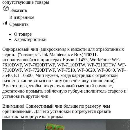
сопутствующие товары
Заказать
В избранное
Сравнить
О товаре
Характеристики
Одноразовый чип (микросхема) к емкости для отработанных
чернил ("памперс", Ink Maintenance Box)
T6711
,
использующейся в принтерах Epson L1455, WorkForce WF-
7610DWF, WF-7620DTWF, WF-7110DTW, WF-7210DTW, WF-
7710DWF, WF-7720DTWF, WF-7510, WF-3620, WF-3640, WF-
3540, ET-16500. Чип нужен, когда картридж с отработкой
начнет заканчиваться по чипу (по счётчику заполнения).
Вместо того, чтобы покупать новый сменный памперс,
достаточно промыть войлочную губку-наполнитель старого и
установить другой чип.
Внимание! Совместимый чип больше по размеру, чем
оригинальный. Для его установки потребуется срезать
пластик на корпусе картриджа