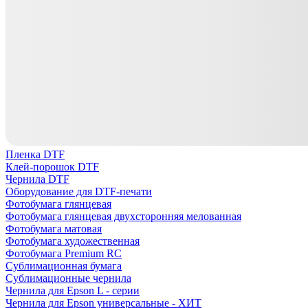
Пленка DTF
Клей-порошок DTF
Чернила DTF
Оборудование для DTF-печати
Фотобумага глянцевая
Фотобумага глянцевая двухсторонняя мелованная
Фотобумага матовая
Фотобумага художественная
Фотобумага Premium RC
Сублимационная бумага
Сублимационные чернила
Чернила для Epson L - серии
Чернила для Epson универсальные - ХИТ