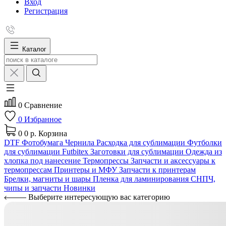
Вход
Регистрация
Каталог
0
Сравнение
0
Избранное
0
0 р.
Корзина
DTF
Фотобумага
Чернила
Расходка для сублимации
Футболки
для сублимации Futbitex
Заготовки для сублимации
Одежда из
хлопка под нанесение
Термопрессы
Запчасти и аксессуары к
термопрессам
Принтеры и МФУ
Запчасти к принтерам
Брелки, магниты и шары
Пленка для ламинирования
СНПЧ,
чипы и запчасти
Новинки
Выберите интересующую вас категорию