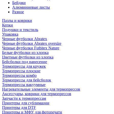
Бейджи
Алюминиевые листы
Разное
Пазлы и коврики
Кепки
Подушки и текстиль
Упаковка
Черные футболки Abratex
Черные футболки Abratex oversize
Черные футболки Futbitex Nature
Белые футболки из хлопка
Цветные футболки из хлопка
Бейсболки под нанесение
Термопрессы для кружек
Термопрессы плоские
Термопрессы комбо
Термопрессы для бейсболок
Термопрессы вакуумные
Нагревательные элементы для термопрессов
Аксессуары, коврики для термопрессов
Запчасти к термопрессам
Принтеры для сублимации
Принтеры для DTF
Принтеры и МФУ для фотопечати