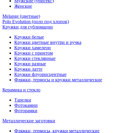
Мужские (унисекс)
Женские
Melange (цветные)
Polo Evolution (поло под хлопок)
Кружки для сублимации
Кружки белые
Кружки цветные внутри и ручка
Кружки хамелеон
Кружки c принтом
Кружки стеклянные
Кружки разные
Кружки латте
Кружки флуорисцентные
Фляжки, термосы и кружки металлические
Керамика и стекло
Тарелки
Фотокамни
Фоторамки
Металлические заготовки
Фляжки, термосы, кружки металлические