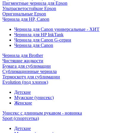
Пигментные чернила для Epson
Ультрасветостойкие Epson
Оригинальные Epson
Чернила для HP, Canon
Чернила для Canon универсальные - ХИТ
Чернила для HP InkTank
Чернила для Canon G-серии
Чернила для Canon
Чернила для Brother
Чистящие жидкости
Бумага для сублимации
Сублимационные чернила
Термоскотч для сублимации
Evolution (под хлопок)
Детские
Мужские (унисекс)
Женские
Унисекс с длинным рукавом - новинка
Sport (спортсетка)
Детские