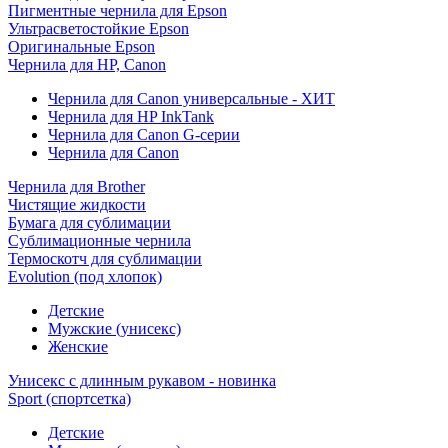
Пигментные чернила для Epson
Ультрасветостойкие Epson
Оригинальные Epson
Чернила для HP, Canon
Чернила для Canon универсальные - ХИТ
Чернила для HP InkTank
Чернила для Canon G-серии
Чернила для Canon
Чернила для Brother
Чистящие жидкости
Бумага для сублимации
Сублимационные чернила
Термоскотч для сублимации
Evolution (под хлопок)
Детские
Мужские (унисекс)
Женские
Унисекс с длинным рукавом - новинка
Sport (спортсетка)
Детские