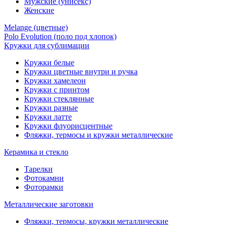
Мужские (унисекс)
Женские
Melange (цветные)
Polo Evolution (поло под хлопок)
Кружки для сублимации
Кружки белые
Кружки цветные внутри и ручка
Кружки хамелеон
Кружки c принтом
Кружки стеклянные
Кружки разные
Кружки латте
Кружки флуорисцентные
Фляжки, термосы и кружки металлические
Керамика и стекло
Тарелки
Фотокамни
Фоторамки
Металлические заготовки
Фляжки, термосы, кружки металлические