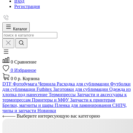
Вход
Регистрация
Каталог
0
Сравнение
0
Избранное
0
0 р.
Корзина
DTF
Фотобумага
Чернила
Расходка для сублимации
Футболки
для сублимации Futbitex
Заготовки для сублимации
Одежда из
хлопка под нанесение
Термопрессы
Запчасти и аксессуары к
термопрессам
Принтеры и МФУ
Запчасти к принтерам
Брелки, магниты и шары
Пленка для ламинирования
СНПЧ,
чипы и запчасти
Новинки
Выберите интересующую вас категорию