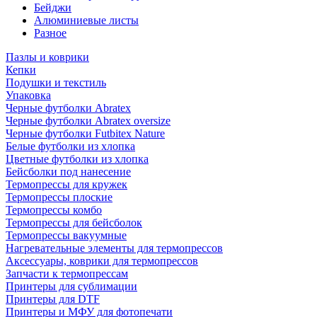
Бейджи
Алюминиевые листы
Разное
Пазлы и коврики
Кепки
Подушки и текстиль
Упаковка
Черные футболки Abratex
Черные футболки Abratex oversize
Черные футболки Futbitex Nature
Белые футболки из хлопка
Цветные футболки из хлопка
Бейсболки под нанесение
Термопрессы для кружек
Термопрессы плоские
Термопрессы комбо
Термопрессы для бейсболок
Термопрессы вакуумные
Нагревательные элементы для термопрессов
Аксессуары, коврики для термопрессов
Запчасти к термопрессам
Принтеры для сублимации
Принтеры для DTF
Принтеры и МФУ для фотопечати