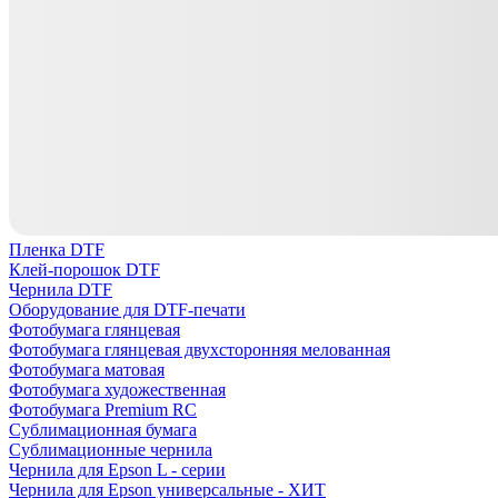
Пленка DTF
Клей-порошок DTF
Чернила DTF
Оборудование для DTF-печати
Фотобумага глянцевая
Фотобумага глянцевая двухсторонняя мелованная
Фотобумага матовая
Фотобумага художественная
Фотобумага Premium RC
Сублимационная бумага
Сублимационные чернила
Чернила для Epson L - серии
Чернила для Epson универсальные - ХИТ