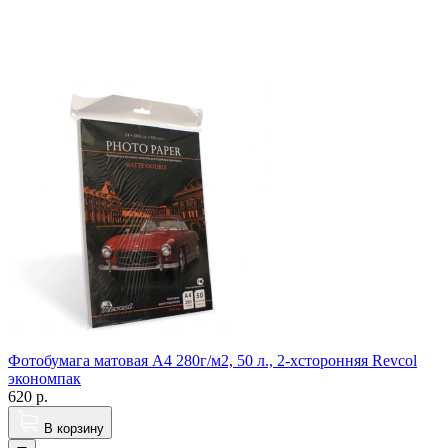
Фотобумага матовая A4 280г/м2, 50 л., 2-xсторонняя Revcol
экономпак
620
р.
В корзину