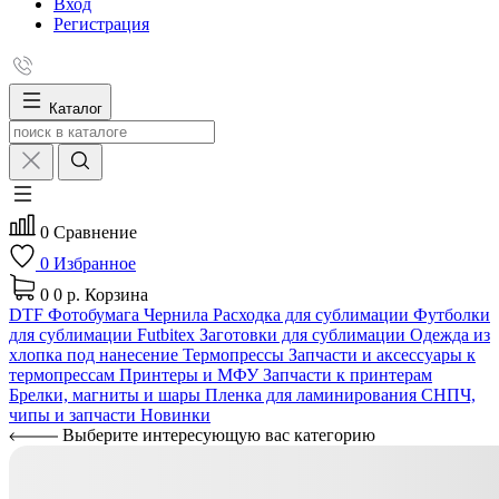
Вход
Регистрация
Каталог
0
Сравнение
0
Избранное
0
0 р.
Корзина
DTF
Фотобумага
Чернила
Расходка для сублимации
Футболки
для сублимации Futbitex
Заготовки для сублимации
Одежда из
хлопка под нанесение
Термопрессы
Запчасти и аксессуары к
термопрессам
Принтеры и МФУ
Запчасти к принтерам
Брелки, магниты и шары
Пленка для ламинирования
СНПЧ,
чипы и запчасти
Новинки
Выберите интересующую вас категорию