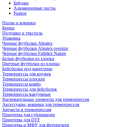
Бейджи
Алюминиевые листы
Разное
Пазлы и коврики
Кепки
Подушки и текстиль
Упаковка
Черные футболки Abratex
Черные футболки Abratex oversize
Черные футболки Futbitex Nature
Белые футболки из хлопка
Цветные футболки из хлопка
Бейсболки под нанесение
Термопрессы для кружек
Термопрессы плоские
Термопрессы комбо
Термопрессы для бейсболок
Термопрессы вакуумные
Нагревательные элементы для термопрессов
Аксессуары, коврики для термопрессов
Запчасти к термопрессам
Принтеры для сублимации
Принтеры для DTF
Принтеры и МФУ для фотопечати