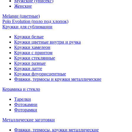
Мужские (унисекс)
Женские
Melange (цветные)
Polo Evolution (поло под хлопок)
Кружки для сублимации
Кружки белые
Кружки цветные внутри и ручка
Кружки хамелеон
Кружки c принтом
Кружки стеклянные
Кружки разные
Кружки латте
Кружки флуорисцентные
Фляжки, термосы и кружки металлические
Керамика и стекло
Тарелки
Фотокамни
Фоторамки
Металлические заготовки
Фляжки, термосы, кружки металлические