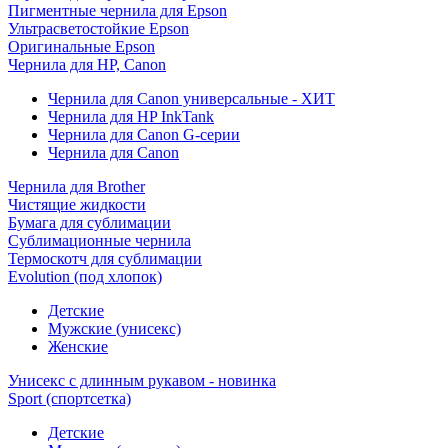
Пигментные чернила для Epson
Ультрасветостойкие Epson
Оригинальные Epson
Чернила для HP, Canon
Чернила для Canon универсальные - ХИТ
Чернила для HP InkTank
Чернила для Canon G-серии
Чернила для Canon
Чернила для Brother
Чистящие жидкости
Бумага для сублимации
Сублимационные чернила
Термоскотч для сублимации
Evolution (под хлопок)
Детские
Мужские (унисекс)
Женские
Унисекс с длинным рукавом - новинка
Sport (спортсетка)
Детские