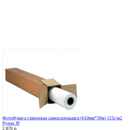
Фотобумага глянцевая самоклеющаяся (610мм*30м) 115г/м2
Рулон JP
2 870
р.