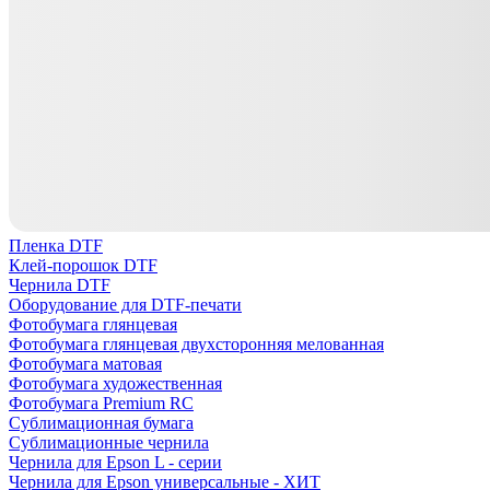
Пленка DTF
Клей-порошок DTF
Чернила DTF
Оборудование для DTF-печати
Фотобумага глянцевая
Фотобумага глянцевая двухсторонняя мелованная
Фотобумага матовая
Фотобумага художественная
Фотобумага Premium RC
Сублимационная бумага
Сублимационные чернила
Чернила для Epson L - серии
Чернила для Epson универсальные - ХИТ