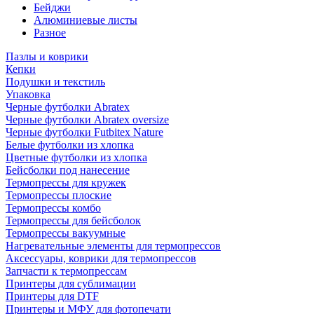
Бейджи
Алюминиевые листы
Разное
Пазлы и коврики
Кепки
Подушки и текстиль
Упаковка
Черные футболки Abratex
Черные футболки Abratex oversize
Черные футболки Futbitex Nature
Белые футболки из хлопка
Цветные футболки из хлопка
Бейсболки под нанесение
Термопрессы для кружек
Термопрессы плоские
Термопрессы комбо
Термопрессы для бейсболок
Термопрессы вакуумные
Нагревательные элементы для термопрессов
Аксессуары, коврики для термопрессов
Запчасти к термопрессам
Принтеры для сублимации
Принтеры для DTF
Принтеры и МФУ для фотопечати