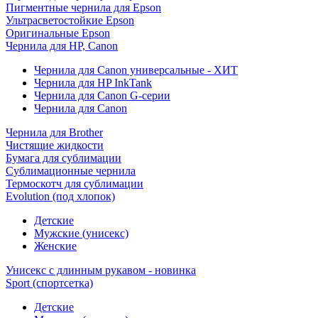
Пигментные чернила для Epson
Ультрасветостойкие Epson
Оригинальные Epson
Чернила для HP, Canon
Чернила для Canon универсальные - ХИТ
Чернила для HP InkTank
Чернила для Canon G-серии
Чернила для Canon
Чернила для Brother
Чистящие жидкости
Бумага для сублимации
Сублимационные чернила
Термоскотч для сублимации
Evolution (под хлопок)
Детские
Мужские (унисекс)
Женские
Унисекс с длинным рукавом - новинка
Sport (спортсетка)
Детские