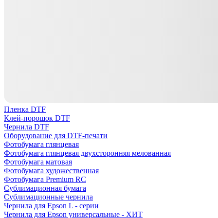
Пленка DTF
Клей-порошок DTF
Чернила DTF
Оборудование для DTF-печати
Фотобумага глянцевая
Фотобумага глянцевая двухсторонняя мелованная
Фотобумага матовая
Фотобумага художественная
Фотобумага Premium RC
Сублимационная бумага
Сублимационные чернила
Чернила для Epson L - серии
Чернила для Epson универсальные - ХИТ