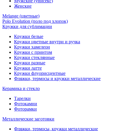
Мужские (унисекс)
Женские
Melange (цветные)
Polo Evolution (поло под хлопок)
Кружки для сублимации
Кружки белые
Кружки цветные внутри и ручка
Кружки хамелеон
Кружки c принтом
Кружки стеклянные
Кружки разные
Кружки латте
Кружки флуорисцентные
Фляжки, термосы и кружки металлические
Керамика и стекло
Тарелки
Фотокамни
Фоторамки
Металлические заготовки
Фляжки, термосы, кружки металлические