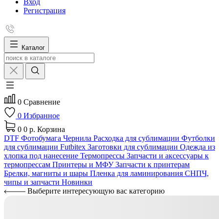
Вход
Регистрация
Каталог
0
Сравнение
0
Избранное
0
0 р.
Корзина
DTF
Фотобумага
Чернила
Расходка для сублимации
Футболки
для сублимации Futbitex
Заготовки для сублимации
Одежда из
хлопка под нанесение
Термопрессы
Запчасти и аксессуары к
термопрессам
Принтеры и МФУ
Запчасти к принтерам
Брелки, магниты и шары
Пленка для ламинирования
СНПЧ,
чипы и запчасти
Новинки
Выберите интересующую вас категорию