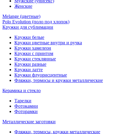
Мужские (унисекс)
Женские
Melange (цветные)
Polo Evolution (поло под хлопок)
Кружки для сублимации
Кружки белые
Кружки цветные внутри и ручка
Кружки хамелеон
Кружки c принтом
Кружки стеклянные
Кружки разные
Кружки латте
Кружки флуорисцентные
Фляжки, термосы и кружки металлические
Керамика и стекло
Тарелки
Фотокамни
Фоторамки
Металлические заготовки
Фляжки, термосы, кружки металлические