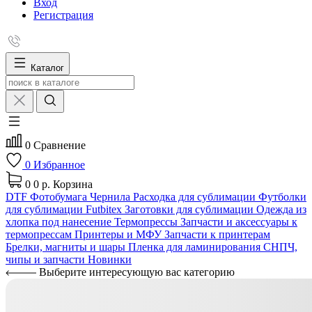
Вход
Регистрация
Каталог
0
Сравнение
0
Избранное
0
0 р.
Корзина
DTF
Фотобумага
Чернила
Расходка для сублимации
Футболки
для сублимации Futbitex
Заготовки для сублимации
Одежда из
хлопка под нанесение
Термопрессы
Запчасти и аксессуары к
термопрессам
Принтеры и МФУ
Запчасти к принтерам
Брелки, магниты и шары
Пленка для ламинирования
СНПЧ,
чипы и запчасти
Новинки
Выберите интересующую вас категорию