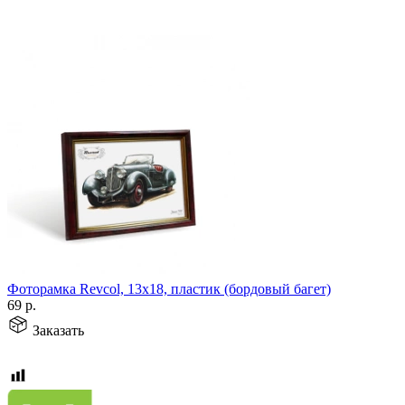
Фоторамка Revcol, 13х18, пластик (бордовый багет)
69
р.
Заказать