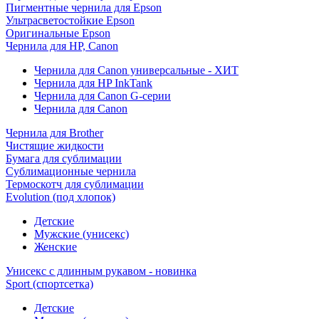
Пигментные чернила для Epson
Ультрасветостойкие Epson
Оригинальные Epson
Чернила для HP, Canon
Чернила для Canon универсальные - ХИТ
Чернила для HP InkTank
Чернила для Canon G-серии
Чернила для Canon
Чернила для Brother
Чистящие жидкости
Бумага для сублимации
Сублимационные чернила
Термоскотч для сублимации
Evolution (под хлопок)
Детские
Мужские (унисекс)
Женские
Унисекс с длинным рукавом - новинка
Sport (спортсетка)
Детские