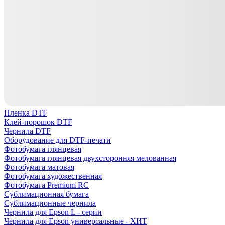
Пленка DTF
Клей-порошок DTF
Чернила DTF
Оборудование для DTF-печати
Фотобумага глянцевая
Фотобумага глянцевая двухсторонняя мелованная
Фотобумага матовая
Фотобумага художественная
Фотобумага Premium RC
Сублимационная бумага
Сублимационные чернила
Чернила для Epson L - серии
Чернила для Epson универсальные - ХИТ