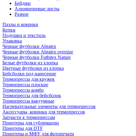
Бейджи
Алюминиевые листы
Разное
Пазлы и коврики
Кепки
Подушки и текстиль
Упаковка
Черные футболки Abratex
Черные футболки Abratex oversize
Черные футболки Futbitex Nature
Белые футболки из хлопка
Цветные футболки из хлопка
Бейсболки под нанесение
Термопрессы для кружек
Термопрессы плоские
Термопрессы комбо
Термопрессы для бейсболок
Термопрессы вакуумные
Нагревательные элементы для термопрессов
Аксессуары, коврики для термопрессов
Запчасти к термопрессам
Принтеры для сублимации
Принтеры для DTF
Принтеры и МФУ для фотопечати