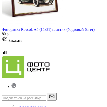
Фоторамка Revcol, А5 (15х21) пластик (бордовый багет)
80
р.
Заказать