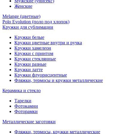
Мужские (унисекс)
Женские
Melange (цветные)
Polo Evolution (поло под хлопок)
Кружки для сублимации
Кружки белые
Кружки цветные внутри и ручка
Кружки хамелеон
Кружки c принтом
Кружки стеклянные
Кружки разные
Кружки латте
Кружки флуорисцентные
Фляжки, термосы и кружки металлические
Керамика и стекло
Тарелки
Фотокамни
Фоторамки
Металлические заготовки
Фляжки, термосы, кружки металлические