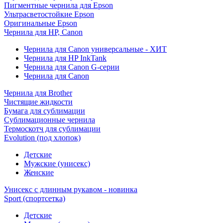
Пигментные чернила для Epson
Ультрасветостойкие Epson
Оригинальные Epson
Чернила для HP, Canon
Чернила для Canon универсальные - ХИТ
Чернила для HP InkTank
Чернила для Canon G-серии
Чернила для Canon
Чернила для Brother
Чистящие жидкости
Бумага для сублимации
Сублимационные чернила
Термоскотч для сублимации
Evolution (под хлопок)
Детские
Мужские (унисекс)
Женские
Унисекс с длинным рукавом - новинка
Sport (спортсетка)
Детские