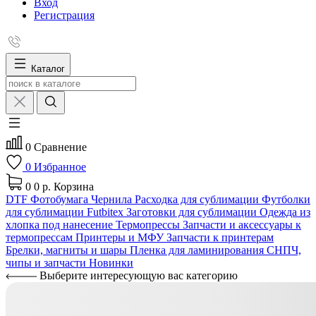
Вход
Регистрация
Каталог
0
Сравнение
0
Избранное
0
0 р.
Корзина
DTF
Фотобумага
Чернила
Расходка для сублимации
Футболки
для сублимации Futbitex
Заготовки для сублимации
Одежда из
хлопка под нанесение
Термопрессы
Запчасти и аксессуары к
термопрессам
Принтеры и МФУ
Запчасти к принтерам
Брелки, магниты и шары
Пленка для ламинирования
СНПЧ,
чипы и запчасти
Новинки
Выберите интересующую вас категорию