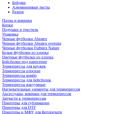
Бейджи
Алюминиевые листы
Разное
Пазлы и коврики
Кепки
Подушки и текстиль
Упаковка
Черные футболки Abratex
Черные футболки Abratex oversize
Черные футболки Futbitex Nature
Белые футболки из хлопка
Цветные футболки из хлопка
Бейсболки под нанесение
Термопрессы для кружек
Термопрессы плоские
Термопрессы комбо
Термопрессы для бейсболок
Термопрессы вакуумные
Нагревательные элементы для термопрессов
Аксессуары, коврики для термопрессов
Запчасти к термопрессам
Принтеры для сублимации
Принтеры для DTF
Принтеры и МФУ для фотопечати