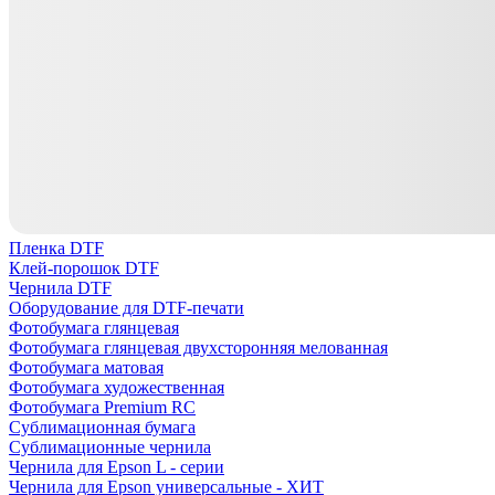
Пленка DTF
Клей-порошок DTF
Чернила DTF
Оборудование для DTF-печати
Фотобумага глянцевая
Фотобумага глянцевая двухсторонняя мелованная
Фотобумага матовая
Фотобумага художественная
Фотобумага Premium RC
Сублимационная бумага
Сублимационные чернила
Чернила для Epson L - серии
Чернила для Epson универсальные - ХИТ