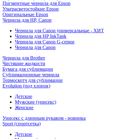
Пигментные чернила для Epson
Ультрасветостойкие Epson
Оригинальные Epson
Чернила для HP, Canon
Чернила для Canon универсальные - ХИТ
Чернила для HP InkTank
Чернила для Canon G-серии
Чернила для Canon
Чернила для Brother
Чистящие жидкости
Бумага для сублимации
Сублимационные чернила
Термоскотч для сублимации
Evolution (под хлопок)
Детские
Мужские (унисекс)
Женские
Унисекс с длинным рукавом - новинка
Sport (спортсетка)
Детские