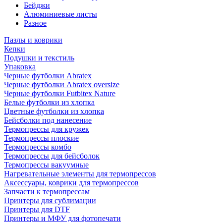
Бейджи
Алюминиевые листы
Разное
Пазлы и коврики
Кепки
Подушки и текстиль
Упаковка
Черные футболки Abratex
Черные футболки Abratex oversize
Черные футболки Futbitex Nature
Белые футболки из хлопка
Цветные футболки из хлопка
Бейсболки под нанесение
Термопрессы для кружек
Термопрессы плоские
Термопрессы комбо
Термопрессы для бейсболок
Термопрессы вакуумные
Нагревательные элементы для термопрессов
Аксессуары, коврики для термопрессов
Запчасти к термопрессам
Принтеры для сублимации
Принтеры для DTF
Принтеры и МФУ для фотопечати