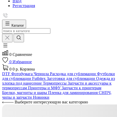
Вход
Регистрация
Каталог
0
Сравнение
0
Избранное
0
0 р.
Корзина
DTF
Фотобумага
Чернила
Расходка для сублимации
Футболки
для сублимации Futbitex
Заготовки для сублимации
Одежда из
хлопка под нанесение
Термопрессы
Запчасти и аксессуары к
термопрессам
Принтеры и МФУ
Запчасти к принтерам
Брелки, магниты и шары
Пленка для ламинирования
СНПЧ,
чипы и запчасти
Новинки
Выберите интересующую вас категорию