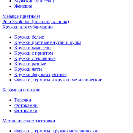
Мужские (унисекс)
Женские
Melange (цветные)
Polo Evolution (поло под хлопок)
Кружки для сублимации
Кружки белые
Кружки цветные внутри и ручка
Кружки хамелеон
Кружки c принтом
Кружки стеклянные
Кружки разные
Кружки латте
Кружки флуорисцентные
Фляжки, термосы и кружки металлические
Керамика и стекло
Тарелки
Фотокамни
Фоторамки
Металлические заготовки
Фляжки, термосы, кружки металлические