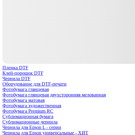
Пленка DTF
Клей-порошок DTF
Чернила DTF
Оборудование для DTF-печати
Фотобумага глянцевая
Фотобумага глянцевая двухсторонняя мелованная
Фотобумага матовая
Фотобумага художественная
Фотобумага Premium RC
Сублимационная бумага
Сублимационные чернила
Чернила для Epson L - серии
Чернила для Epson универсальные - ХИТ