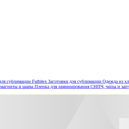
ля сублимации Futbitex
Заготовки для сублимации
Одежда из хл
 магниты и шары
Пленка для ламинирования
СНПЧ, чипы и зап