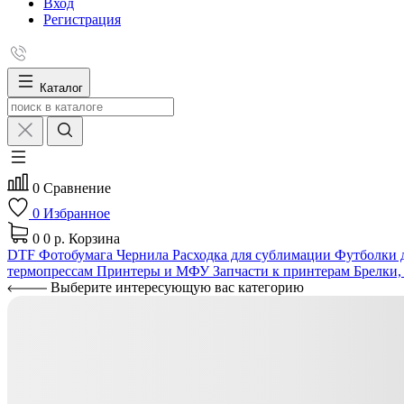
Вход
Регистрация
Каталог
0
Сравнение
0
Избранное
0
0 р.
Корзина
DTF
Фотобумага
Чернила
Расходка для сублимации
Футболки д
термопрессам
Принтеры и МФУ
Запчасти к принтерам
Брелки,
Выберите интересующую вас категорию