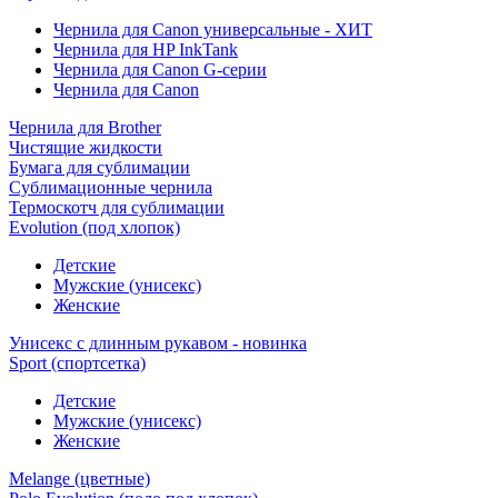
Чернила для Canon универсальные - ХИТ
Чернила для HP InkTank
Чернила для Canon G-серии
Чернила для Canon
Чернила для Brother
Чистящие жидкости
Бумага для сублимации
Сублимационные чернила
Термоскотч для сублимации
Evolution (под хлопок)
Детские
Мужские (унисекс)
Женские
Унисекс с длинным рукавом - новинка
Sport (спортсетка)
Детские
Мужские (унисекс)
Женские
Melange (цветные)