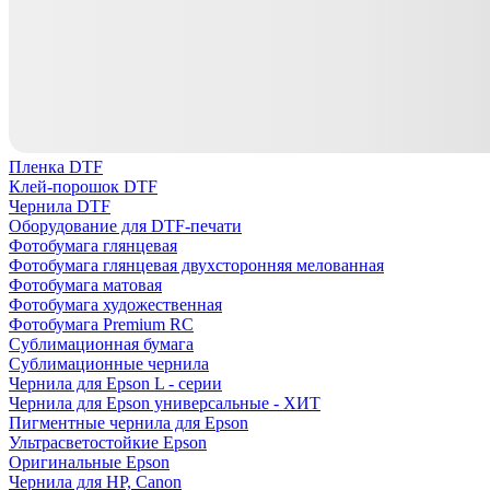
Пленка DTF
Клей-порошок DTF
Чернила DTF
Оборудование для DTF-печати
Фотобумага глянцевая
Фотобумага глянцевая двухсторонняя мелованная
Фотобумага матовая
Фотобумага художественная
Фотобумага Premium RC
Сублимационная бумага
Сублимационные чернила
Чернила для Epson L - серии
Чернила для Epson универсальные - ХИТ
Пигментные чернила для Epson
Ультрасветостойкие Epson
Оригинальные Epson
Чернила для HP, Canon