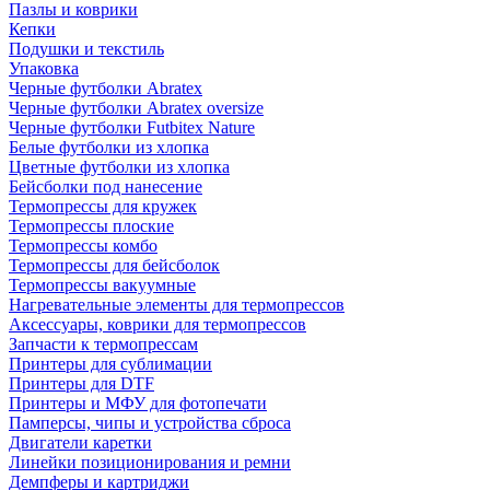
Пазлы и коврики
Кепки
Подушки и текстиль
Упаковка
Черные футболки Abratex
Черные футболки Abratex oversize
Черные футболки Futbitex Nature
Белые футболки из хлопка
Цветные футболки из хлопка
Бейсболки под нанесение
Термопрессы для кружек
Термопрессы плоские
Термопрессы комбо
Термопрессы для бейсболок
Термопрессы вакуумные
Нагревательные элементы для термопрессов
Аксессуары, коврики для термопрессов
Запчасти к термопрессам
Принтеры для сублимации
Принтеры для DTF
Принтеры и МФУ для фотопечати
Памперсы, чипы и устройства сброса
Двигатели каретки
Линейки позиционирования и ремни
Демпферы и картриджи