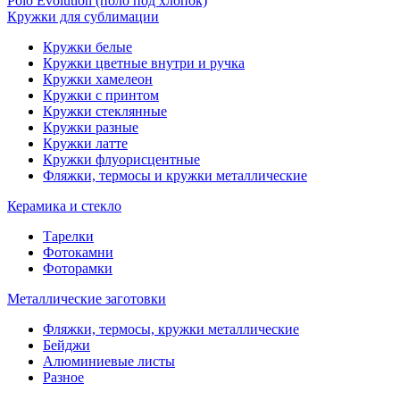
Polo Evolution (поло под хлопок)
Кружки для сублимации
Кружки белые
Кружки цветные внутри и ручка
Кружки хамелеон
Кружки c принтом
Кружки стеклянные
Кружки разные
Кружки латте
Кружки флуорисцентные
Фляжки, термосы и кружки металлические
Керамика и стекло
Тарелки
Фотокамни
Фоторамки
Металлические заготовки
Фляжки, термосы, кружки металлические
Бейджи
Алюминиевые листы
Разное