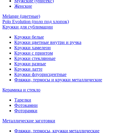
Мужские (унисекс)
Женские
Melange (цветные)
Polo Evolution (поло под хлопок)
Кружки для сублимации
Кружки белые
Кружки цветные внутри и ручка
Кружки хамелеон
Кружки c принтом
Кружки стеклянные
Кружки разные
Кружки латте
Кружки флуорисцентные
Фляжки, термосы и кружки металлические
Керамика и стекло
Тарелки
Фотокамни
Фоторамки
Металлические заготовки
Фляжки, термосы, кружки металлические