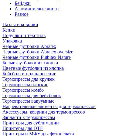
Бейджи
Алюминиевые листы
Разное
Пазлы и коврики
Кепки
Подушки и текстиль
Упаковка
Черные футболки Abratex
Черные футболки Abratex oversize
Черные футболки Futbitex Nature
Белые футболки из хлопка
Цветные футболки из хлопка
Бейсболки под нанесение
Термопрессы для кружек
Термопрессы плоские
Термопрессы комбо
Термопрессы для бейсболок
Термопрессы вакуумные
Нагревательные элементы для термопрессов
Аксессуары, коврики для термопрессов
Запчасти к термопрессам
Принтеры для сублимации
Принтеры для DTF
Принтеры и МФУ для фотопечати