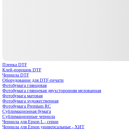
Пленка DTF
Клей-порошок DTF
Чернила DTF
Оборудование для DTF-печати
Фотобумага глянцевая
Фотобумага глянцевая двухсторонняя мелованная
Фотобумага матовая
Фотобумага художественная
Фотобумага Premium RC
Сублимационная бумага
Сублимационные чернила
Чернила для Epson L - серии
Чернила для Epson универсальные - ХИТ