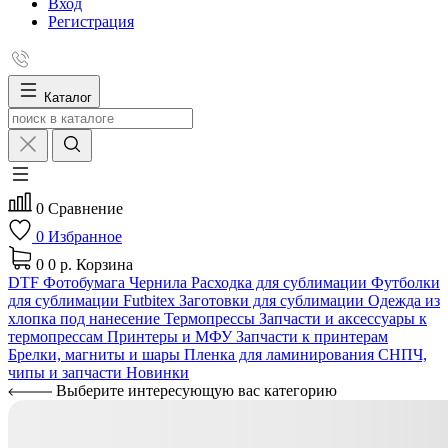
Вход
Регистрация
Каталог
0
Сравнение
0
Избранное
0
0 р.
Корзина
DTF
Фотобумага
Чернила
Расходка для сублимации
Футболки
для сублимации Futbitex
Заготовки для сублимации
Одежда из
хлопка под нанесение
Термопрессы
Запчасти и аксессуары к
термопрессам
Принтеры и МФУ
Запчасти к принтерам
Брелки, магниты и шары
Пленка для ламинирования
СНПЧ,
чипы и запчасти
Новинки
Выберите интересующую вас категорию