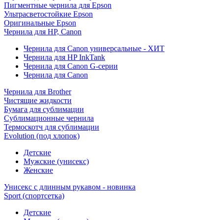
Пигментные чернила для Epson
Ультрасветостойкие Epson
Оригинальные Epson
Чернила для HP, Canon
Чернила для Canon универсальные - ХИТ
Чернила для HP InkTank
Чернила для Canon G-серии
Чернила для Canon
Чернила для Brother
Чистящие жидкости
Бумага для сублимации
Сублимационные чернила
Термоскотч для сублимации
Evolution (под хлопок)
Детские
Мужские (унисекс)
Женские
Унисекс с длинным рукавом - новинка
Sport (спортсетка)
Детские