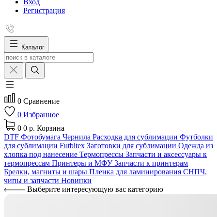
Вход
Регистрация
Каталог
0
Сравнение
0
Избранное
0
0 р.
Корзина
DTF
Фотобумага
Чернила
Расходка для сублимации
Футболки
для сублимации Futbitex
Заготовки для сублимации
Одежда из
хлопка под нанесение
Термопрессы
Запчасти и аксессуары к
термопрессам
Принтеры и МФУ
Запчасти к принтерам
Брелки, магниты и шары
Пленка для ламинирования
СНПЧ,
чипы и запчасти
Новинки
Выберите интересующую вас категорию