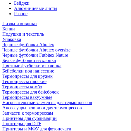
Бейджи
Алюминиевые листы
Разное
Пазлы и коврики
Кепки
Подушки и текстиль
Упаковка
Черные футболки Abratex
Черные футболки Abratex oversize
Черные футболки Futbitex Nature
Белые футболки из хлопка
Цветные футболки из хлопка
Бейсболки под нанесение
Термопрессы для кружек
Термопрессы плоские
Термопрессы комбо
Термопрессы для бейсболок
Термопрессы вакуумные
Нагревательные элементы для термопрессов
Аксессуары, коврики для термопрессов
Запчасти к термопрессам
Принтеры для сублимации
Принтеры для DTF
Принтеры и МФУ для фотопечати