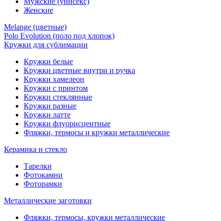
Мужские (унисекс)
Женские
Melange (цветные)
Polo Evolution (поло под хлопок)
Кружки для сублимации
Кружки белые
Кружки цветные внутри и ручка
Кружки хамелеон
Кружки c принтом
Кружки стеклянные
Кружки разные
Кружки латте
Кружки флуорисцентные
Фляжки, термосы и кружки металлические
Керамика и стекло
Тарелки
Фотокамни
Фоторамки
Металлические заготовки
Фляжки, термосы, кружки металлические