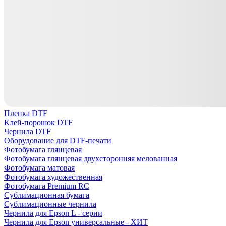
Пленка DTF
Клей-порошок DTF
Чернила DTF
Оборудование для DTF-печати
Фотобумага глянцевая
Фотобумага глянцевая двухсторонняя мелованная
Фотобумага матовая
Фотобумага художественная
Фотобумага Premium RC
Сублимационная бумага
Сублимационные чернила
Чернила для Epson L - серии
Чернила для Epson универсальные - ХИТ