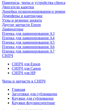
Памперсы, чипы и устройства сброса
Двигатели каретки
Линейки позиционирования и ремни
Демпферы и картриджи
Узлы и резинки захвата
Другие запчасти Epson
Ламинаторы
Пленка для ламинирования А3
Пленка для ламинирования А4
Пленка для ламинирования А5
Пленка для ламинирования А6
Пленка для ламинирования А7
СНПЧ
СНПЧ для Epson
СНПЧ для Canon
СНПЧ для HP
Чипы и запчасти к СНПЧ
Главная
Заготовки для сублимации
Кружки для сублимации
Кружки флуорисцентные