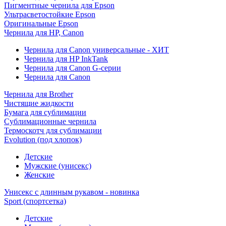
Пигментные чернила для Epson
Ультрасветостойкие Epson
Оригинальные Epson
Чернила для HP, Canon
Чернила для Canon универсальные - ХИТ
Чернила для HP InkTank
Чернила для Canon G-серии
Чернила для Canon
Чернила для Brother
Чистящие жидкости
Бумага для сублимации
Сублимационные чернила
Термоскотч для сублимации
Evolution (под хлопок)
Детские
Мужские (унисекс)
Женские
Унисекс с длинным рукавом - новинка
Sport (спортсетка)
Детские