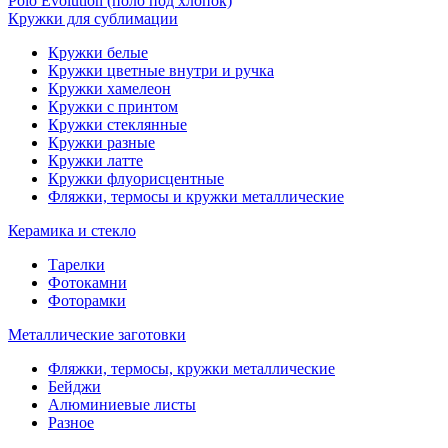
Polo Evolution (поло под хлопок)
Кружки для сублимации
Кружки белые
Кружки цветные внутри и ручка
Кружки хамелеон
Кружки c принтом
Кружки стеклянные
Кружки разные
Кружки латте
Кружки флуорисцентные
Фляжки, термосы и кружки металлические
Керамика и стекло
Тарелки
Фотокамни
Фоторамки
Металлические заготовки
Фляжки, термосы, кружки металлические
Бейджи
Алюминиевые листы
Разное