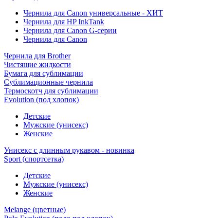
Чернила для Canon универсальные - ХИТ
Чернила для HP InkTank
Чернила для Canon G-серии
Чернила для Canon
Чернила для Brother
Чистящие жидкости
Бумага для сублимации
Сублимационные чернила
Термоскотч для сублимации
Evolution (под хлопок)
Детские
Мужские (унисекс)
Женские
Унисекс с длинным рукавом - новинка
Sport (спортсетка)
Детские
Мужские (унисекс)
Женские
Melange (цветные)