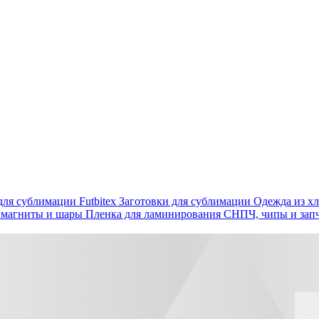
ля сублимации Futbitex
Заготовки для сублимации
Одежда из хл
 магниты и шары
Пленка для ламинирования
СНПЧ, чипы и зап