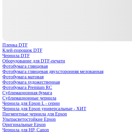
Пленка DTF
Клей-порошок DTF
Чернила DTF
Оборудование для DTF-печати
Фотобумага глянцевая
Фотобумага глянцевая двухсторонняя мелованная
Фотобумага матовая
Фотобумага художественная
Фотобумага Premium RC
Сублимационная бумага
Сублимационные чернила
Чернила для Epson L - серии
Чернила для Epson универсальные - ХИТ
Пигментные чернила для Epson
Ультрасветостойкие Epson
Оригинальные Epson
Чернила для HP, Canon