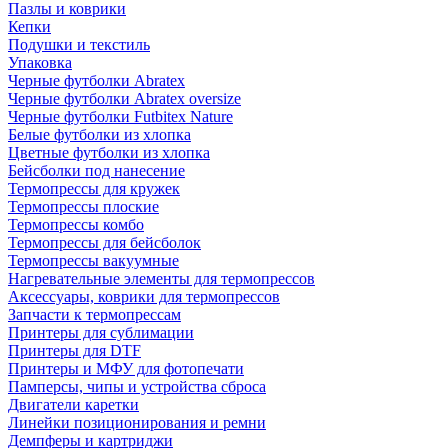
Пазлы и коврики
Кепки
Подушки и текстиль
Упаковка
Черные футболки Abratex
Черные футболки Abratex oversize
Черные футболки Futbitex Nature
Белые футболки из хлопка
Цветные футболки из хлопка
Бейсболки под нанесение
Термопрессы для кружек
Термопрессы плоские
Термопрессы комбо
Термопрессы для бейсболок
Термопрессы вакуумные
Нагревательные элементы для термопрессов
Аксессуары, коврики для термопрессов
Запчасти к термопрессам
Принтеры для сублимации
Принтеры для DTF
Принтеры и МФУ для фотопечати
Памперсы, чипы и устройства сброса
Двигатели каретки
Линейки позиционирования и ремни
Демпферы и картриджи