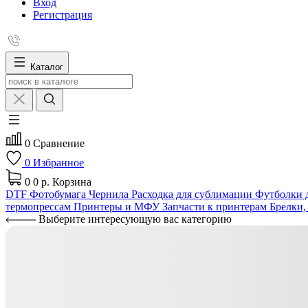
Вход
Регистрация
Каталог
0
Сравнение
0
Избранное
0
0 р.
Корзина
DTF
Фотобумага
Чернила
Расходка для сублимации
Футболки д
термопрессам
Принтеры и МФУ
Запчасти к принтерам
Брелки,
Выберите интересующую вас категорию