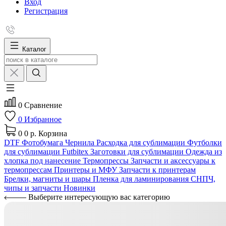
Вход
Регистрация
Каталог
0
Сравнение
0
Избранное
0
0 р.
Корзина
DTF
Фотобумага
Чернила
Расходка для сублимации
Футболки
для сублимации Futbitex
Заготовки для сублимации
Одежда из
хлопка под нанесение
Термопрессы
Запчасти и аксессуары к
термопрессам
Принтеры и МФУ
Запчасти к принтерам
Брелки, магниты и шары
Пленка для ламинирования
СНПЧ,
чипы и запчасти
Новинки
Выберите интересующую вас категорию