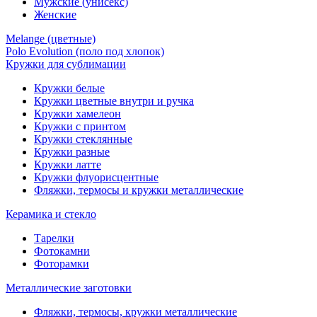
Мужские (унисекс)
Женские
Melange (цветные)
Polo Evolution (поло под хлопок)
Кружки для сублимации
Кружки белые
Кружки цветные внутри и ручка
Кружки хамелеон
Кружки c принтом
Кружки стеклянные
Кружки разные
Кружки латте
Кружки флуорисцентные
Фляжки, термосы и кружки металлические
Керамика и стекло
Тарелки
Фотокамни
Фоторамки
Металлические заготовки
Фляжки, термосы, кружки металлические