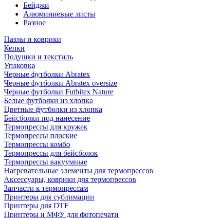
Бейджи
Алюминиевые листы
Разное
Пазлы и коврики
Кепки
Подушки и текстиль
Упаковка
Черные футболки Abratex
Черные футболки Abratex oversize
Черные футболки Futbitex Nature
Белые футболки из хлопка
Цветные футболки из хлопка
Бейсболки под нанесение
Термопрессы для кружек
Термопрессы плоские
Термопрессы комбо
Термопрессы для бейсболок
Термопрессы вакуумные
Нагревательные элементы для термопрессов
Аксессуары, коврики для термопрессов
Запчасти к термопрессам
Принтеры для сублимации
Принтеры для DTF
Принтеры и МФУ для фотопечати