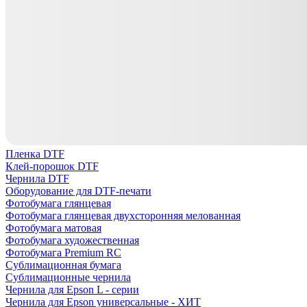
Пленка DTF
Клей-порошок DTF
Чернила DTF
Оборудование для DTF-печати
Фотобумага глянцевая
Фотобумага глянцевая двухсторонняя мелованная
Фотобумага матовая
Фотобумага художественная
Фотобумага Premium RC
Сублимационная бумага
Сублимационные чернила
Чернила для Epson L - серии
Чернила для Epson универсальные - ХИТ