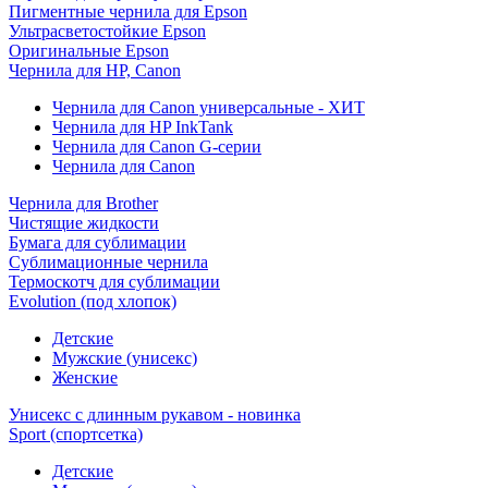
Пигментные чернила для Epson
Ультрасветостойкие Epson
Оригинальные Epson
Чернила для HP, Canon
Чернила для Canon универсальные - ХИТ
Чернила для HP InkTank
Чернила для Canon G-серии
Чернила для Canon
Чернила для Brother
Чистящие жидкости
Бумага для сублимации
Сублимационные чернила
Термоскотч для сублимации
Evolution (под хлопок)
Детские
Мужские (унисекс)
Женские
Унисекс с длинным рукавом - новинка
Sport (спортсетка)
Детские