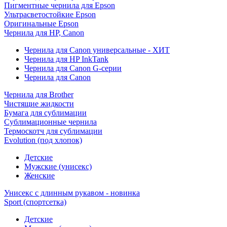
Пигментные чернила для Epson
Ультрасветостойкие Epson
Оригинальные Epson
Чернила для HP, Canon
Чернила для Canon универсальные - ХИТ
Чернила для HP InkTank
Чернила для Canon G-серии
Чернила для Canon
Чернила для Brother
Чистящие жидкости
Бумага для сублимации
Сублимационные чернила
Термоскотч для сублимации
Evolution (под хлопок)
Детские
Мужские (унисекс)
Женские
Унисекс с длинным рукавом - новинка
Sport (спортсетка)
Детские