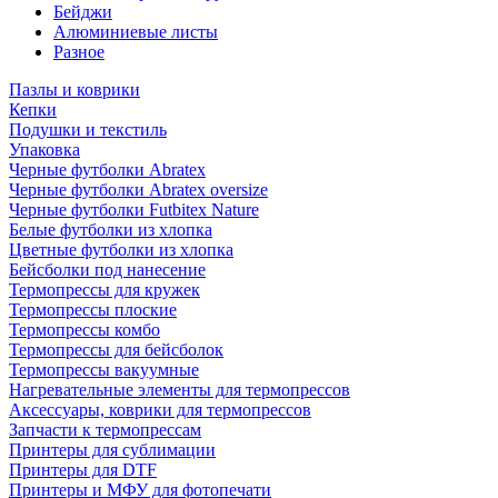
Бейджи
Алюминиевые листы
Разное
Пазлы и коврики
Кепки
Подушки и текстиль
Упаковка
Черные футболки Abratex
Черные футболки Abratex oversize
Черные футболки Futbitex Nature
Белые футболки из хлопка
Цветные футболки из хлопка
Бейсболки под нанесение
Термопрессы для кружек
Термопрессы плоские
Термопрессы комбо
Термопрессы для бейсболок
Термопрессы вакуумные
Нагревательные элементы для термопрессов
Аксессуары, коврики для термопрессов
Запчасти к термопрессам
Принтеры для сублимации
Принтеры для DTF
Принтеры и МФУ для фотопечати