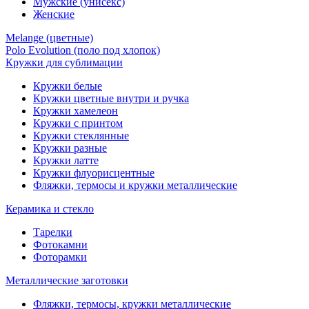
Мужские (унисекс)
Женские
Melange (цветные)
Polo Evolution (поло под хлопок)
Кружки для сублимации
Кружки белые
Кружки цветные внутри и ручка
Кружки хамелеон
Кружки c принтом
Кружки стеклянные
Кружки разные
Кружки латте
Кружки флуорисцентные
Фляжки, термосы и кружки металлические
Керамика и стекло
Тарелки
Фотокамни
Фоторамки
Металлические заготовки
Фляжки, термосы, кружки металлические