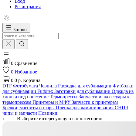
Вход
Регистрация
Каталог
0
Сравнение
0
Избранное
0
0 р.
Корзина
DTF
Фотобумага
Чернила
Расходка для сублимации
Футболки
для сублимации Futbitex
Заготовки для сублимации
Одежда из
хлопка под нанесение
Термопрессы
Запчасти и аксессуары к
термопрессам
Принтеры и МФУ
Запчасти к принтерам
Брелки, магниты и шары
Пленка для ламинирования
СНПЧ,
чипы и запчасти
Новинки
Выберите интересующую вас категорию