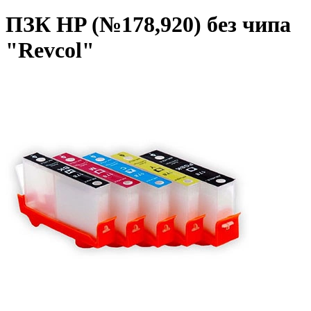
ПЗК HP (№178,920) без чипа
"Revcol"