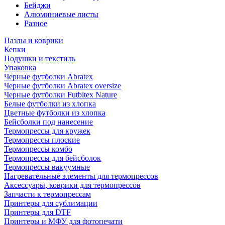
Бейджи
Алюминиевые листы
Разное
Пазлы и коврики
Кепки
Подушки и текстиль
Упаковка
Черные футболки Abratex
Черные футболки Abratex oversize
Черные футболки Futbitex Nature
Белые футболки из хлопка
Цветные футболки из хлопка
Бейсболки под нанесение
Термопрессы для кружек
Термопрессы плоские
Термопрессы комбо
Термопрессы для бейсболок
Термопрессы вакуумные
Нагревательные элементы для термопрессов
Аксессуары, коврики для термопрессов
Запчасти к термопрессам
Принтеры для сублимации
Принтеры для DTF
Принтеры и МФУ для фотопечати