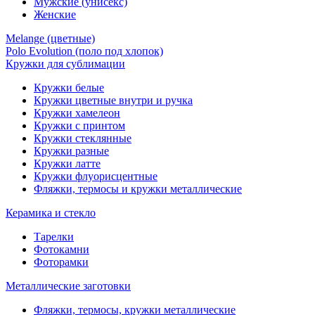
Мужские (унисекс)
Женские
Melange (цветные)
Polo Evolution (поло под хлопок)
Кружки для сублимации
Кружки белые
Кружки цветные внутри и ручка
Кружки хамелеон
Кружки c принтом
Кружки стеклянные
Кружки разные
Кружки латте
Кружки флуорисцентные
Фляжки, термосы и кружки металлические
Керамика и стекло
Тарелки
Фотокамни
Фоторамки
Металлические заготовки
Фляжки, термосы, кружки металлические