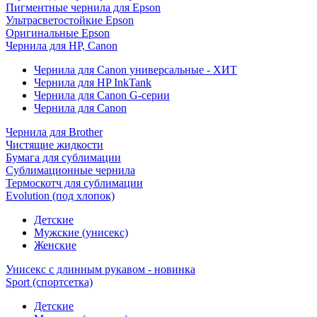
Пигментные чернила для Epson
Ультрасветостойкие Epson
Оригинальные Epson
Чернила для HP, Canon
Чернила для Canon универсальные - ХИТ
Чернила для HP InkTank
Чернила для Canon G-серии
Чернила для Canon
Чернила для Brother
Чистящие жидкости
Бумага для сублимации
Сублимационные чернила
Термоскотч для сублимации
Evolution (под хлопок)
Детские
Мужские (унисекс)
Женские
Унисекс с длинным рукавом - новинка
Sport (спортсетка)
Детские