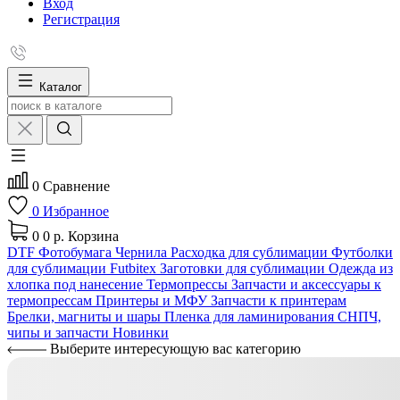
Вход
Регистрация
Каталог
0
Сравнение
0
Избранное
0
0 р.
Корзина
DTF
Фотобумага
Чернила
Расходка для сублимации
Футболки
для сублимации Futbitex
Заготовки для сублимации
Одежда из
хлопка под нанесение
Термопрессы
Запчасти и аксессуары к
термопрессам
Принтеры и МФУ
Запчасти к принтерам
Брелки, магниты и шары
Пленка для ламинирования
СНПЧ,
чипы и запчасти
Новинки
Выберите интересующую вас категорию