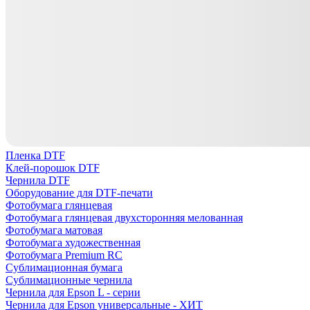
Пленка DTF
Клей-порошок DTF
Чернила DTF
Оборудование для DTF-печати
Фотобумага глянцевая
Фотобумага глянцевая двухсторонняя мелованная
Фотобумага матовая
Фотобумага художественная
Фотобумага Premium RC
Сублимационная бумага
Сублимационные чернила
Чернила для Epson L - серии
Чернила для Epson универсальные - ХИТ