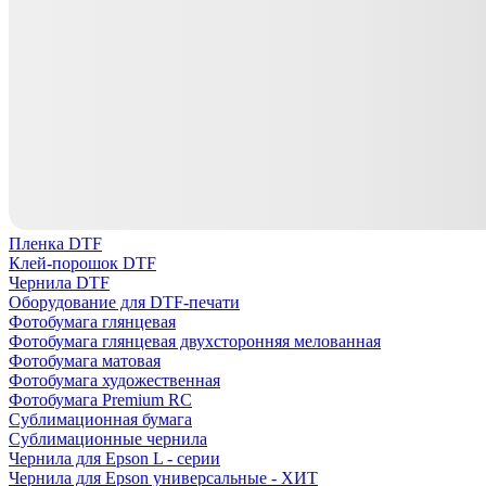
Пленка DTF
Клей-порошок DTF
Чернила DTF
Оборудование для DTF-печати
Фотобумага глянцевая
Фотобумага глянцевая двухсторонняя мелованная
Фотобумага матовая
Фотобумага художественная
Фотобумага Premium RC
Сублимационная бумага
Сублимационные чернила
Чернила для Epson L - серии
Чернила для Epson универсальные - ХИТ