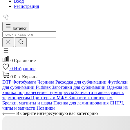
Вход
Регистрация
Каталог
0
Сравнение
0
Избранное
0
0 р.
Корзина
DTF
Фотобумага
Чернила
Расходка для сублимации
Футболки
для сублимации Futbitex
Заготовки для сублимации
Одежда из
хлопка под нанесение
Термопрессы
Запчасти и аксессуары к
термопрессам
Принтеры и МФУ
Запчасти к принтерам
Брелки, магниты и шары
Пленка для ламинирования
СНПЧ,
чипы и запчасти
Новинки
Выберите интересующую вас категорию