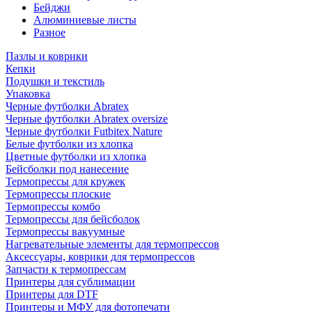
Бейджи
Алюминиевые листы
Разное
Пазлы и коврики
Кепки
Подушки и текстиль
Упаковка
Черные футболки Abratex
Черные футболки Abratex oversize
Черные футболки Futbitex Nature
Белые футболки из хлопка
Цветные футболки из хлопка
Бейсболки под нанесение
Термопрессы для кружек
Термопрессы плоские
Термопрессы комбо
Термопрессы для бейсболок
Термопрессы вакуумные
Нагревательные элементы для термопрессов
Аксессуары, коврики для термопрессов
Запчасти к термопрессам
Принтеры для сублимации
Принтеры для DTF
Принтеры и МФУ для фотопечати