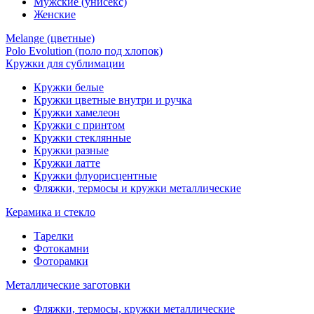
Мужские (унисекс)
Женские
Melange (цветные)
Polo Evolution (поло под хлопок)
Кружки для сублимации
Кружки белые
Кружки цветные внутри и ручка
Кружки хамелеон
Кружки c принтом
Кружки стеклянные
Кружки разные
Кружки латте
Кружки флуорисцентные
Фляжки, термосы и кружки металлические
Керамика и стекло
Тарелки
Фотокамни
Фоторамки
Металлические заготовки
Фляжки, термосы, кружки металлические