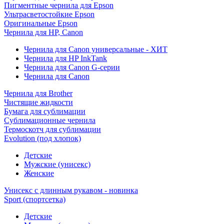
Пигментные чернила для Epson
Ультрасветостойкие Epson
Оригинальные Epson
Чернила для HP, Canon
Чернила для Canon универсальные - ХИТ
Чернила для HP InkTank
Чернила для Canon G-серии
Чернила для Canon
Чернила для Brother
Чистящие жидкости
Бумага для сублимации
Сублимационные чернила
Термоскотч для сублимации
Evolution (под хлопок)
Детские
Мужские (унисекс)
Женские
Унисекс с длинным рукавом - новинка
Sport (спортсетка)
Детские