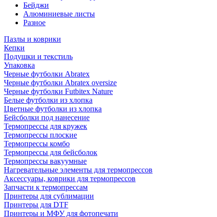
Бейджи
Алюминиевые листы
Разное
Пазлы и коврики
Кепки
Подушки и текстиль
Упаковка
Черные футболки Abratex
Черные футболки Abratex oversize
Черные футболки Futbitex Nature
Белые футболки из хлопка
Цветные футболки из хлопка
Бейсболки под нанесение
Термопрессы для кружек
Термопрессы плоские
Термопрессы комбо
Термопрессы для бейсболок
Термопрессы вакуумные
Нагревательные элементы для термопрессов
Аксессуары, коврики для термопрессов
Запчасти к термопрессам
Принтеры для сублимации
Принтеры для DTF
Принтеры и МФУ для фотопечати