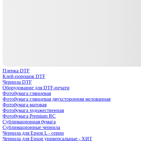
Пленка DTF
Клей-порошок DTF
Чернила DTF
Оборудование для DTF-печати
Фотобумага глянцевая
Фотобумага глянцевая двухсторонняя мелованная
Фотобумага матовая
Фотобумага художественная
Фотобумага Premium RC
Сублимационная бумага
Сублимационные чернила
Чернила для Epson L - серии
Чернила для Epson универсальные - ХИТ