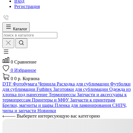
Вход
Регистрация
Каталог
0
Сравнение
0
Избранное
0
0 р.
Корзина
DTF
Фотобумага
Чернила
Расходка для сублимации
Футболки
для сублимации Futbitex
Заготовки для сублимации
Одежда из
хлопка под нанесение
Термопрессы
Запчасти и аксессуары к
термопрессам
Принтеры и МФУ
Запчасти к принтерам
Брелки, магниты и шары
Пленка для ламинирования
СНПЧ,
чипы и запчасти
Новинки
Выберите интересующую вас категорию