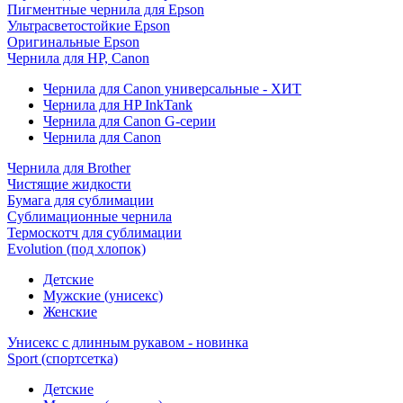
Пигментные чернила для Epson
Ультрасветостойкие Epson
Оригинальные Epson
Чернила для HP, Canon
Чернила для Canon универсальные - ХИТ
Чернила для HP InkTank
Чернила для Canon G-серии
Чернила для Canon
Чернила для Brother
Чистящие жидкости
Бумага для сублимации
Сублимационные чернила
Термоскотч для сублимации
Evolution (под хлопок)
Детские
Мужские (унисекс)
Женские
Унисекс с длинным рукавом - новинка
Sport (спортсетка)
Детские