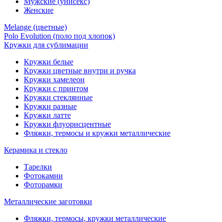
Мужские (унисекс)
Женские
Melange (цветные)
Polo Evolution (поло под хлопок)
Кружки для сублимации
Кружки белые
Кружки цветные внутри и ручка
Кружки хамелеон
Кружки c принтом
Кружки стеклянные
Кружки разные
Кружки латте
Кружки флуорисцентные
Фляжки, термосы и кружки металлические
Керамика и стекло
Тарелки
Фотокамни
Фоторамки
Металлические заготовки
Фляжки, термосы, кружки металлические