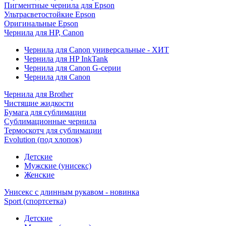
Пигментные чернила для Epson
Ультрасветостойкие Epson
Оригинальные Epson
Чернила для HP, Canon
Чернила для Canon универсальные - ХИТ
Чернила для HP InkTank
Чернила для Canon G-серии
Чернила для Canon
Чернила для Brother
Чистящие жидкости
Бумага для сублимации
Сублимационные чернила
Термоскотч для сублимации
Evolution (под хлопок)
Детские
Мужские (унисекс)
Женские
Унисекс с длинным рукавом - новинка
Sport (спортсетка)
Детские