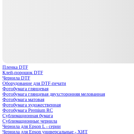
Пленка DTF
Клей-порошок DTF
Чернила DTF
Оборудование для DTF-печати
Фотобумага глянцевая
Фотобумага глянцевая двухсторонняя мелованная
Фотобумага матовая
Фотобумага художественная
Фотобумага Premium RC
Сублимационная бумага
Сублимационные чернила
Чернила для Epson L - серии
Чернила для Epson универсальные - ХИТ