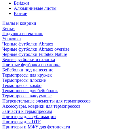
Бейджи
Алюминиевые листы
Разное
Пазлы и коврики
Кепки
Подушки и текстиль
Упаковка
Черные футболки Abratex
Черные футболки Abratex oversize
Черные футболки Futbitex Nature
Белые футболки из хлопка
Цветные футболки из хлопка
Бейсболки под нанесение
Термопрессы для кружек
Термопрессы плоские
Термопрессы комбо
Термопрессы для бейсболок
Термопрессы вакуумные
Нагревательные элементы для термопрессов
Аксессуары, коврики для термопрессов
Запчасти к термопрессам
Принтеры для сублимации
Принтеры для DTF
Принтеры и МФУ для фотопечати