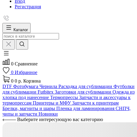
Вход
Регистрация
Каталог
0
Сравнение
0
Избранное
0
0 р.
Корзина
DTF
Фотобумага
Чернила
Расходка для сублимации
Футболки
для сублимации Futbitex
Заготовки для сублимации
Одежда из
хлопка под нанесение
Термопрессы
Запчасти и аксессуары к
термопрессам
Принтеры и МФУ
Запчасти к принтерам
Брелки, магниты и шары
Пленка для ламинирования
СНПЧ,
чипы и запчасти
Новинки
Выберите интересующую вас категорию