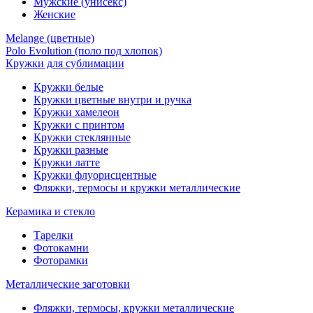
Мужские (унисекс)
Женские
Melange (цветные)
Polo Evolution (поло под хлопок)
Кружки для сублимации
Кружки белые
Кружки цветные внутри и ручка
Кружки хамелеон
Кружки c принтом
Кружки стеклянные
Кружки разные
Кружки латте
Кружки флуорисцентные
Фляжки, термосы и кружки металлические
Керамика и стекло
Тарелки
Фотокамни
Фоторамки
Металлические заготовки
Фляжки, термосы, кружки металлические