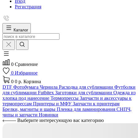
Вход
Регистрация
Каталог
0
Сравнение
0
Избранное
0
0 р.
Корзина
DTF
Фотобумага
Чернила
Расходка для сублимации
Футболки
для сублимации Futbitex
Заготовки для сублимации
Одежда из
хлопка под нанесение
Термопрессы
Запчасти и аксессуары к
термопрессам
Принтеры и МФУ
Запчасти к принтерам
Брелки, магниты и шары
Пленка для ламинирования
СНПЧ,
чипы и запчасти
Новинки
Выберите интересующую вас категорию