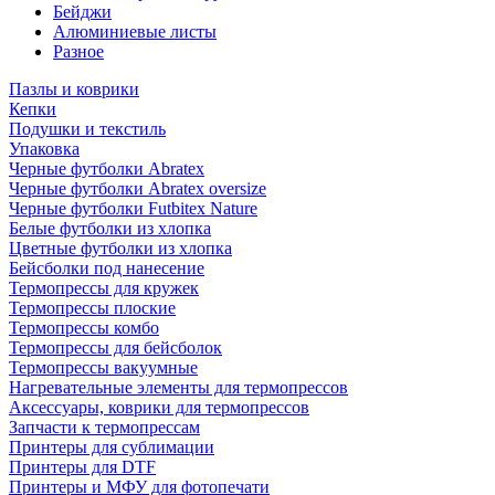
Бейджи
Алюминиевые листы
Разное
Пазлы и коврики
Кепки
Подушки и текстиль
Упаковка
Черные футболки Abratex
Черные футболки Abratex oversize
Черные футболки Futbitex Nature
Белые футболки из хлопка
Цветные футболки из хлопка
Бейсболки под нанесение
Термопрессы для кружек
Термопрессы плоские
Термопрессы комбо
Термопрессы для бейсболок
Термопрессы вакуумные
Нагревательные элементы для термопрессов
Аксессуары, коврики для термопрессов
Запчасти к термопрессам
Принтеры для сублимации
Принтеры для DTF
Принтеры и МФУ для фотопечати