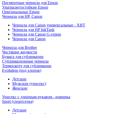
Пигментные чернила для Epson
Ультрасветостойкие Epson
Оригинальные Epson
Чернила для HP, Canon
Чернила для Canon универсальные - ХИТ
Чернила для HP InkTank
Чернила для Canon G-серии
Чернила для Canon
Чернила для Brother
Чистящие жидкости
Бумага для сублимации
Сублимационные чернила
Термоскотч для сублимации
Evolution (под хлопок)
Детские
Мужские (унисекс)
Женские
Унисекс с длинным рукавом - новинка
Sport (спортсетка)
Детские