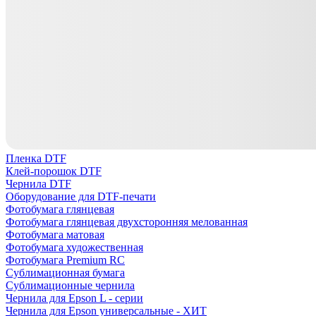
Пленка DTF
Клей-порошок DTF
Чернила DTF
Оборудование для DTF-печати
Фотобумага глянцевая
Фотобумага глянцевая двухсторонняя мелованная
Фотобумага матовая
Фотобумага художественная
Фотобумага Premium RC
Сублимационная бумага
Сублимационные чернила
Чернила для Epson L - серии
Чернила для Epson универсальные - ХИТ