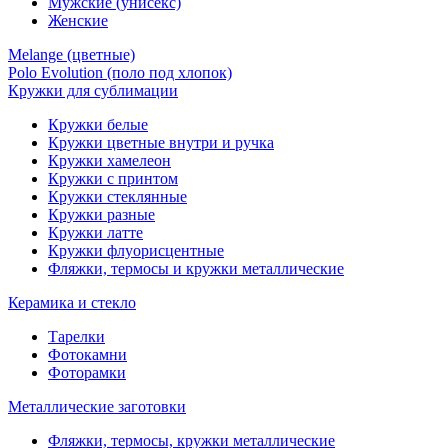
Мужские (унисекс)
Женские
Melange (цветные)
Polo Evolution (поло под хлопок)
Кружки для сублимации
Кружки белые
Кружки цветные внутри и ручка
Кружки хамелеон
Кружки c принтом
Кружки стеклянные
Кружки разные
Кружки латте
Кружки флуорисцентные
Фляжки, термосы и кружки металлические
Керамика и стекло
Тарелки
Фотокамни
Фоторамки
Металлические заготовки
Фляжки, термосы, кружки металлические