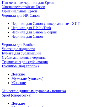
Пигментные чернила для Epson
Ультрасветостойкие Epson
Оригинальные Epson
Чернила для HP, Canon
Чернила для Canon универсальные - ХИТ
Чернила для HP InkTank
Чернила для Canon G-серии
Чернила для Canon
Чернила для Brother
Чистящие жидкости
Бумага для сублимации
Сублимационные чернила
Термоскотч для сублимации
Evolution (под хлопок)
Детские
Мужские (унисекс)
Женские
Унисекс с длинным рукавом - новинка
Sport (спортсетка)
Детские