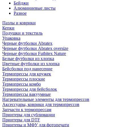
Бейджи
Алюминиевые листы
Разное
Пазлы и коврики
Кепки
Подушки и текстиль
Упаковка
Черные футболки Abratex
Черные футболки Abratex oversize
Черные футболки Futbitex Nature
Белые футболки из хлопка
Цветные футболки из хлопка
Бейсболки под нанесение
Термопрессы для кружек
Термопрессы плоские
Термопрессы комбо
Термопрессы для бейсболок
Термопрессы вакуумные
Нагревательные элементы для термопрессов
Аксессуары, коврики для термопрессов
Запчасти к термопрессам
Принтеры для сублимации
Принтеры для DTF
Принтеры и МФУ для фотопечати