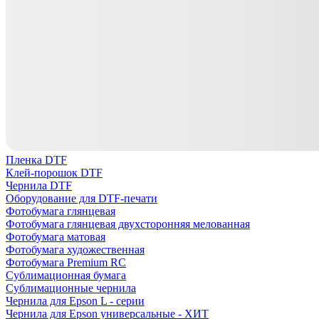
Пленка DTF
Клей-порошок DTF
Чернила DTF
Оборудование для DTF-печати
Фотобумага глянцевая
Фотобумага глянцевая двухсторонняя мелованная
Фотобумага матовая
Фотобумага художественная
Фотобумага Premium RC
Сублимационная бумага
Сублимационные чернила
Чернила для Epson L - серии
Чернила для Epson универсальные - ХИТ