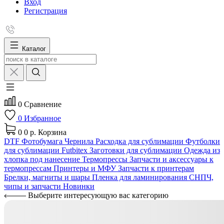
Вход
Регистрация
Каталог
0
Сравнение
0
Избранное
0
0 р.
Корзина
DTF
Фотобумага
Чернила
Расходка для сублимации
Футболки
для сублимации Futbitex
Заготовки для сублимации
Одежда из
хлопка под нанесение
Термопрессы
Запчасти и аксессуары к
термопрессам
Принтеры и МФУ
Запчасти к принтерам
Брелки, магниты и шары
Пленка для ламинирования
СНПЧ,
чипы и запчасти
Новинки
Выберите интересующую вас категорию