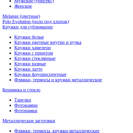
Мужские (унисекс)
Женские
Melange (цветные)
Polo Evolution (поло под хлопок)
Кружки для сублимации
Кружки белые
Кружки цветные внутри и ручка
Кружки хамелеон
Кружки c принтом
Кружки стеклянные
Кружки разные
Кружки латте
Кружки флуорисцентные
Фляжки, термосы и кружки металлические
Керамика и стекло
Тарелки
Фотокамни
Фоторамки
Металлические заготовки
Фляжки, термосы, кружки металлические