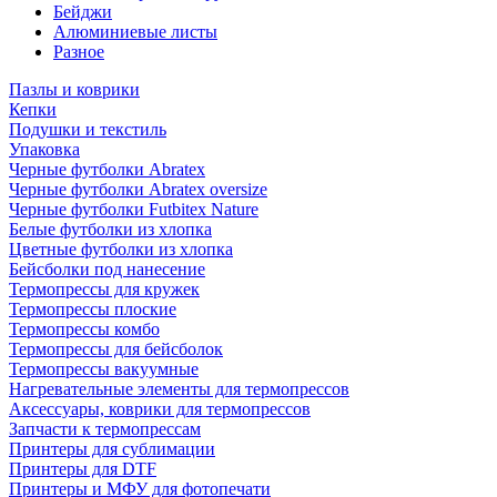
Бейджи
Алюминиевые листы
Разное
Пазлы и коврики
Кепки
Подушки и текстиль
Упаковка
Черные футболки Abratex
Черные футболки Abratex oversize
Черные футболки Futbitex Nature
Белые футболки из хлопка
Цветные футболки из хлопка
Бейсболки под нанесение
Термопрессы для кружек
Термопрессы плоские
Термопрессы комбо
Термопрессы для бейсболок
Термопрессы вакуумные
Нагревательные элементы для термопрессов
Аксессуары, коврики для термопрессов
Запчасти к термопрессам
Принтеры для сублимации
Принтеры для DTF
Принтеры и МФУ для фотопечати