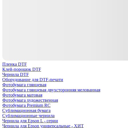
Пленка DTF
Клей-порошок DTF
Чернила DTF
Оборудование для DTF-печати
Фотобумага глянцевая
Фотобумага глянцевая двухсторонняя мелованная
Фотобумага матовая
Фотобумага художественная
Фотобумага Premium RC
Сублимационная бумага
Сублимационные чернила
Чернила для Epson L - серии
Чернила для Epson универсальные - ХИТ