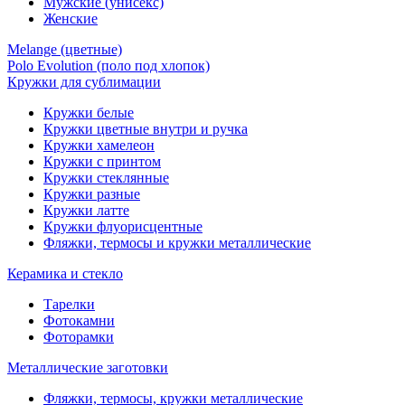
Мужские (унисекс)
Женские
Melange (цветные)
Polo Evolution (поло под хлопок)
Кружки для сублимации
Кружки белые
Кружки цветные внутри и ручка
Кружки хамелеон
Кружки c принтом
Кружки стеклянные
Кружки разные
Кружки латте
Кружки флуорисцентные
Фляжки, термосы и кружки металлические
Керамика и стекло
Тарелки
Фотокамни
Фоторамки
Металлические заготовки
Фляжки, термосы, кружки металлические