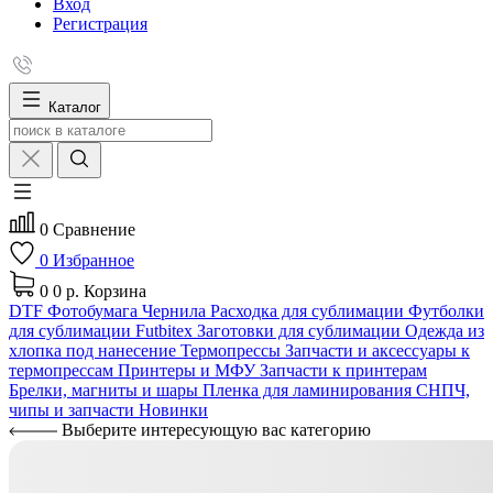
Вход
Регистрация
Каталог
0
Сравнение
0
Избранное
0
0 р.
Корзина
DTF
Фотобумага
Чернила
Расходка для сублимации
Футболки
для сублимации Futbitex
Заготовки для сублимации
Одежда из
хлопка под нанесение
Термопрессы
Запчасти и аксессуары к
термопрессам
Принтеры и МФУ
Запчасти к принтерам
Брелки, магниты и шары
Пленка для ламинирования
СНПЧ,
чипы и запчасти
Новинки
Выберите интересующую вас категорию