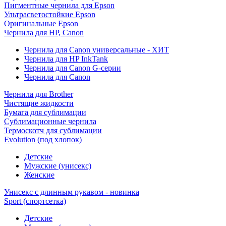
Пигментные чернила для Epson
Ультрасветостойкие Epson
Оригинальные Epson
Чернила для HP, Canon
Чернила для Canon универсальные - ХИТ
Чернила для HP InkTank
Чернила для Canon G-серии
Чернила для Canon
Чернила для Brother
Чистящие жидкости
Бумага для сублимации
Сублимационные чернила
Термоскотч для сублимации
Evolution (под хлопок)
Детские
Мужские (унисекс)
Женские
Унисекс с длинным рукавом - новинка
Sport (спортсетка)
Детские