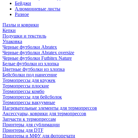
Бейджи
Алюминиевые листы
Разное
Пазлы и коврики
Кепки
Подушки и текстиль
Упаковка
Черные футболки Abratex
Черные футболки Abratex oversize
Черные футболки Futbitex Nature
Белые футболки из хлопка
Цветные футболки из хлопка
Бейсболки под нанесение
Термопрессы для кружек
Термопрессы плоские
Термопрессы комбо
Термопрессы для бейсболок
Термопрессы вакуумные
Нагревательные элементы для термопрессов
Аксессуары, коврики для термопрессов
Запчасти к термопрессам
Принтеры для сублимации
Принтеры для DTF
Принтеры и МФУ для фотопечати