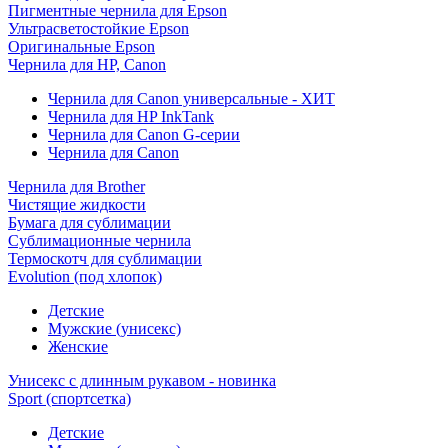
Пигментные чернила для Epson
Ультрасветостойкие Epson
Оригинальные Epson
Чернила для HP, Canon
Чернила для Canon универсальные - ХИТ
Чернила для HP InkTank
Чернила для Canon G-серии
Чернила для Canon
Чернила для Brother
Чистящие жидкости
Бумага для сублимации
Сублимационные чернила
Термоскотч для сублимации
Evolution (под хлопок)
Детские
Мужские (унисекс)
Женские
Унисекс с длинным рукавом - новинка
Sport (спортсетка)
Детские