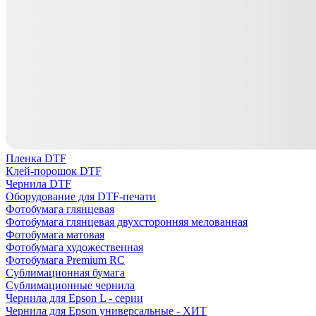
Пленка DTF
Клей-порошок DTF
Чернила DTF
Оборудование для DTF-печати
Фотобумага глянцевая
Фотобумага глянцевая двухсторонняя мелованная
Фотобумага матовая
Фотобумага художественная
Фотобумага Premium RC
Сублимационная бумага
Сублимационные чернила
Чернила для Epson L - серии
Чернила для Epson универсальные - ХИТ