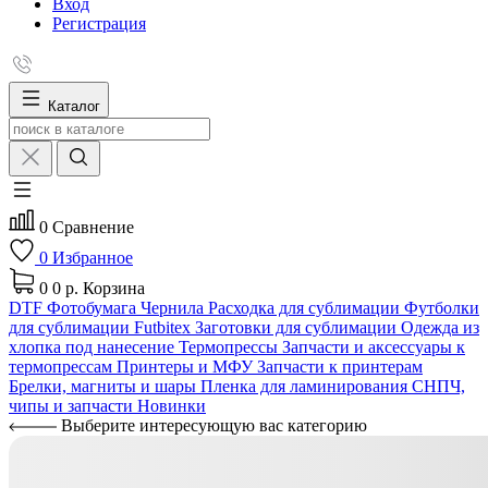
Вход
Регистрация
Каталог
0
Сравнение
0
Избранное
0
0 р.
Корзина
DTF
Фотобумага
Чернила
Расходка для сублимации
Футболки
для сублимации Futbitex
Заготовки для сублимации
Одежда из
хлопка под нанесение
Термопрессы
Запчасти и аксессуары к
термопрессам
Принтеры и МФУ
Запчасти к принтерам
Брелки, магниты и шары
Пленка для ламинирования
СНПЧ,
чипы и запчасти
Новинки
Выберите интересующую вас категорию