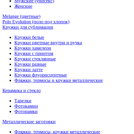
Мужские (унисекс)
Женские
Melange (цветные)
Polo Evolution (поло под хлопок)
Кружки для сублимации
Кружки белые
Кружки цветные внутри и ручка
Кружки хамелеон
Кружки c принтом
Кружки стеклянные
Кружки разные
Кружки латте
Кружки флуорисцентные
Фляжки, термосы и кружки металлические
Керамика и стекло
Тарелки
Фотокамни
Фоторамки
Металлические заготовки
Фляжки, термосы, кружки металлические