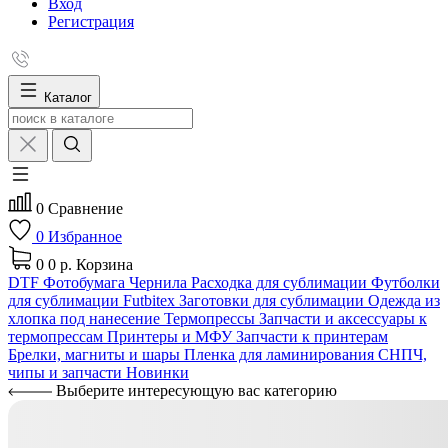
Вход
Регистрация
Каталог
0
Сравнение
0
Избранное
0
0 р.
Корзина
DTF
Фотобумага
Чернила
Расходка для сублимации
Футболки
для сублимации Futbitex
Заготовки для сублимации
Одежда из
хлопка под нанесение
Термопрессы
Запчасти и аксессуары к
термопрессам
Принтеры и МФУ
Запчасти к принтерам
Брелки, магниты и шары
Пленка для ламинирования
СНПЧ,
чипы и запчасти
Новинки
Выберите интересующую вас категорию