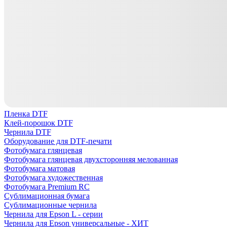
Пленка DTF
Клей-порошок DTF
Чернила DTF
Оборудование для DTF-печати
Фотобумага глянцевая
Фотобумага глянцевая двухсторонняя мелованная
Фотобумага матовая
Фотобумага художественная
Фотобумага Premium RC
Сублимационная бумага
Сублимационные чернила
Чернила для Epson L - серии
Чернила для Epson универсальные - ХИТ