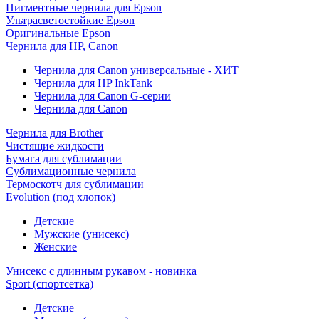
Пигментные чернила для Epson
Ультрасветостойкие Epson
Оригинальные Epson
Чернила для HP, Canon
Чернила для Canon универсальные - ХИТ
Чернила для HP InkTank
Чернила для Canon G-серии
Чернила для Canon
Чернила для Brother
Чистящие жидкости
Бумага для сублимации
Сублимационные чернила
Термоскотч для сублимации
Evolution (под хлопок)
Детские
Мужские (унисекс)
Женские
Унисекс с длинным рукавом - новинка
Sport (спортсетка)
Детские