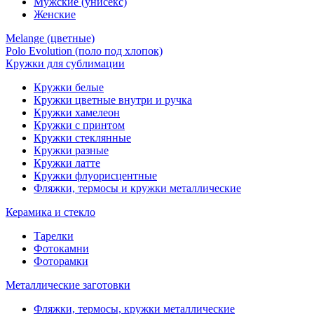
Мужские (унисекс)
Женские
Melange (цветные)
Polo Evolution (поло под хлопок)
Кружки для сублимации
Кружки белые
Кружки цветные внутри и ручка
Кружки хамелеон
Кружки c принтом
Кружки стеклянные
Кружки разные
Кружки латте
Кружки флуорисцентные
Фляжки, термосы и кружки металлические
Керамика и стекло
Тарелки
Фотокамни
Фоторамки
Металлические заготовки
Фляжки, термосы, кружки металлические