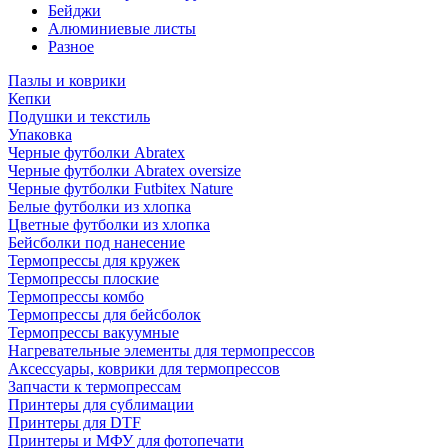
Бейджи
Алюминиевые листы
Разное
Пазлы и коврики
Кепки
Подушки и текстиль
Упаковка
Черные футболки Abratex
Черные футболки Abratex oversize
Черные футболки Futbitex Nature
Белые футболки из хлопка
Цветные футболки из хлопка
Бейсболки под нанесение
Термопрессы для кружек
Термопрессы плоские
Термопрессы комбо
Термопрессы для бейсболок
Термопрессы вакуумные
Нагревательные элементы для термопрессов
Аксессуары, коврики для термопрессов
Запчасти к термопрессам
Принтеры для сублимации
Принтеры для DTF
Принтеры и МФУ для фотопечати