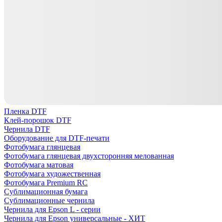
Пленка DTF
Клей-порошок DTF
Чернила DTF
Оборудование для DTF-печати
Фотобумага глянцевая
Фотобумага глянцевая двухсторонняя мелованная
Фотобумага матовая
Фотобумага художественная
Фотобумага Premium RC
Сублимационная бумага
Сублимационные чернила
Чернила для Epson L - серии
Чернила для Epson универсальные - ХИТ