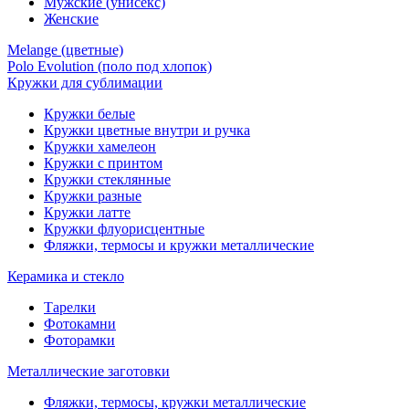
Мужские (унисекс)
Женские
Melange (цветные)
Polo Evolution (поло под хлопок)
Кружки для сублимации
Кружки белые
Кружки цветные внутри и ручка
Кружки хамелеон
Кружки c принтом
Кружки стеклянные
Кружки разные
Кружки латте
Кружки флуорисцентные
Фляжки, термосы и кружки металлические
Керамика и стекло
Тарелки
Фотокамни
Фоторамки
Металлические заготовки
Фляжки, термосы, кружки металлические