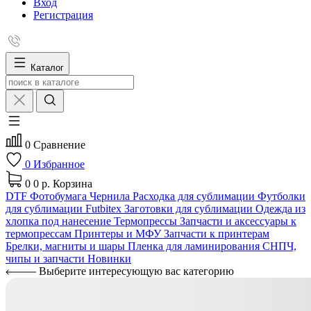
Вход
Регистрация
Каталог
0
Сравнение
0
Избранное
0
0 р.
Корзина
DTF
Фотобумага
Чернила
Расходка для сублимации
Футболки
для сублимации Futbitex
Заготовки для сублимации
Одежда из
хлопка под нанесение
Термопрессы
Запчасти и аксессуары к
термопрессам
Принтеры и МФУ
Запчасти к принтерам
Брелки, магниты и шары
Пленка для ламинирования
СНПЧ,
чипы и запчасти
Новинки
Выберите интересующую вас категорию