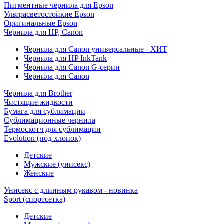
Пигментные чернила для Epson
Ультрасветостойкие Epson
Оригинальные Epson
Чернила для HP, Canon
Чернила для Canon универсальные - ХИТ
Чернила для HP InkTank
Чернила для Canon G-серии
Чернила для Canon
Чернила для Brother
Чистящие жидкости
Бумага для сублимации
Сублимационные чернила
Термоскотч для сублимации
Evolution (под хлопок)
Детские
Мужские (унисекс)
Женские
Унисекс с длинным рукавом - новинка
Sport (спортсетка)
Детские