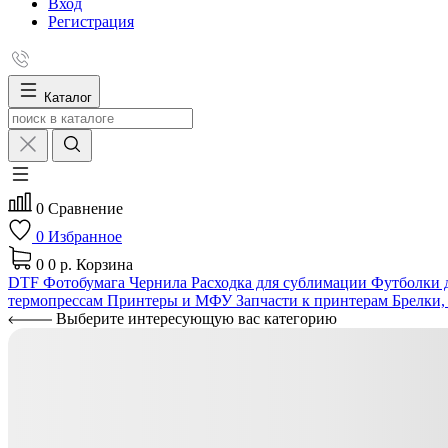
Вход
Регистрация
Каталог
0
Сравнение
0
Избранное
0
0 р.
Корзина
DTF
Фотобумага
Чернила
Расходка для сублимации
Футболки д
термопрессам
Принтеры и МФУ
Запчасти к принтерам
Брелки,
Выберите интересующую вас категорию