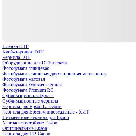
Пленка DTF
Клей-порошок DTF
Чернила DTF
Оборудование для DTF-печати
Фотобумага глянцевая
Фотобумага глянцевая двухсторонняя мелованная
Фотобумага матовая
Фотобумага художественная
Фотобумага Premium RC
Сублимационная бумага
Сублимационные чернила
Чернила для Epson L - серии
Чернила для Epson универсальные - ХИТ
Пигментные чернила для Epson
Ультрасветостойкие Epson
Оригинальные Epson
Чернила для HP, Canon