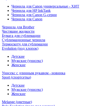
Чернила для Canon универсальные - ХИТ
Чернила для HP InkTank
Чернила для Canon G-серии
Чернила для Canon
Чернила для Brother
Чистящие жидкости
Бумага для сублимации
Сублимационные чернила
Термоскотч для сублимации
Evolution (под хлопок)
Детские
Мужские (унисекс)
Женские
Унисекс с длинным рукавом - новинка
Sport (спортсетка)
Детские
Мужские (унисекс)
Женские
Melange (цветные)