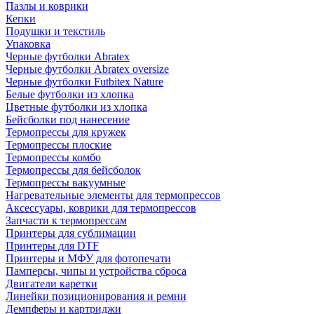
Пазлы и коврики
Кепки
Подушки и текстиль
Упаковка
Черные футболки Abratex
Черные футболки Abratex oversize
Черные футболки Futbitex Nature
Белые футболки из хлопка
Цветные футболки из хлопка
Бейсболки под нанесение
Термопрессы для кружек
Термопрессы плоские
Термопрессы комбо
Термопрессы для бейсболок
Термопрессы вакуумные
Нагревательные элементы для термопрессов
Аксессуары, коврики для термопрессов
Запчасти к термопрессам
Принтеры для сублимации
Принтеры для DTF
Принтеры и МФУ для фотопечати
Памперсы, чипы и устройства сброса
Двигатели каретки
Линейки позиционирования и ремни
Демпферы и картриджи