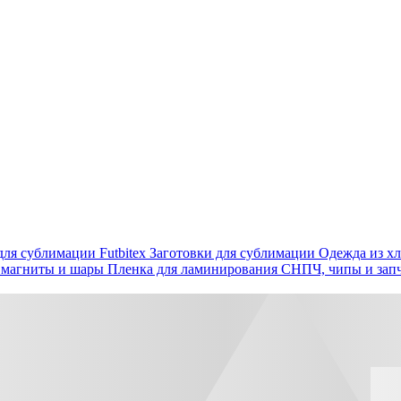
ля сублимации Futbitex
Заготовки для сублимации
Одежда из хл
 магниты и шары
Пленка для ламинирования
СНПЧ, чипы и зап