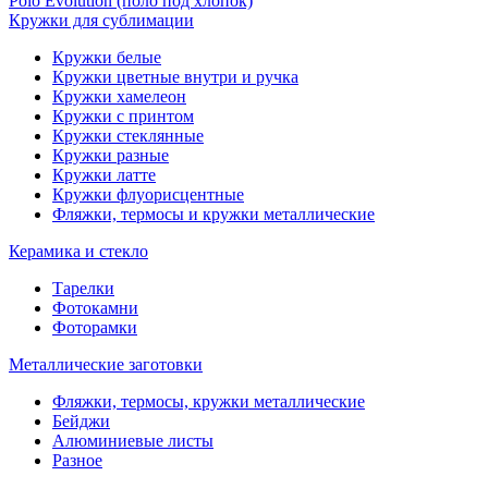
Polo Evolution (поло под хлопок)
Кружки для сублимации
Кружки белые
Кружки цветные внутри и ручка
Кружки хамелеон
Кружки c принтом
Кружки стеклянные
Кружки разные
Кружки латте
Кружки флуорисцентные
Фляжки, термосы и кружки металлические
Керамика и стекло
Тарелки
Фотокамни
Фоторамки
Металлические заготовки
Фляжки, термосы, кружки металлические
Бейджи
Алюминиевые листы
Разное