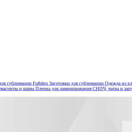
ля сублимации Futbitex
Заготовки для сублимации
Одежда из хл
 магниты и шары
Пленка для ламинирования
СНПЧ, чипы и зап