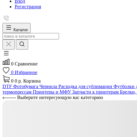
Вход
Регистрация
Каталог
0
Сравнение
0
Избранное
0
0 р.
Корзина
DTF
Фотобумага
Чернила
Расходка для сублимации
Футболки д
термопрессам
Принтеры и МФУ
Запчасти к принтерам
Брелки,
Выберите интересующую вас категорию