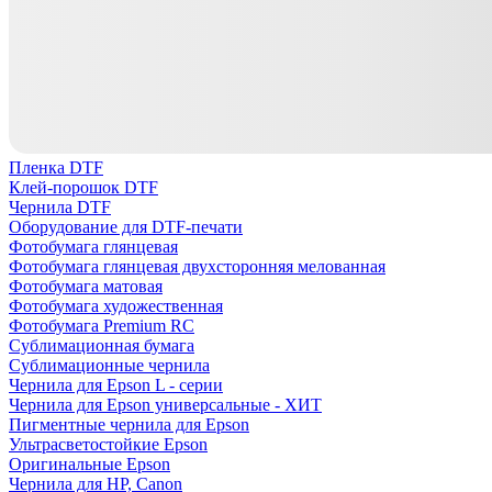
Пленка DTF
Клей-порошок DTF
Чернила DTF
Оборудование для DTF-печати
Фотобумага глянцевая
Фотобумага глянцевая двухсторонняя мелованная
Фотобумага матовая
Фотобумага художественная
Фотобумага Premium RC
Сублимационная бумага
Сублимационные чернила
Чернила для Epson L - серии
Чернила для Epson универсальные - ХИТ
Пигментные чернила для Epson
Ультрасветостойкие Epson
Оригинальные Epson
Чернила для HP, Canon