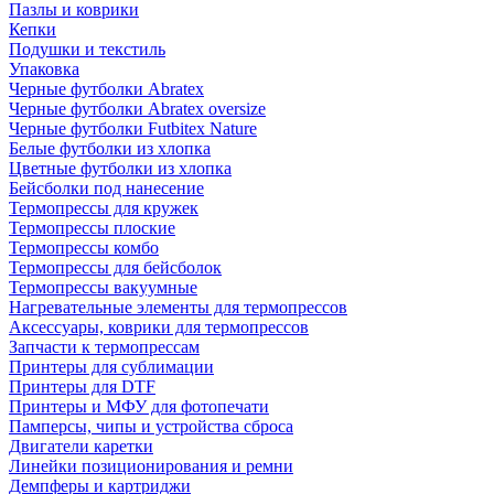
Пазлы и коврики
Кепки
Подушки и текстиль
Упаковка
Черные футболки Abratex
Черные футболки Abratex oversize
Черные футболки Futbitex Nature
Белые футболки из хлопка
Цветные футболки из хлопка
Бейсболки под нанесение
Термопрессы для кружек
Термопрессы плоские
Термопрессы комбо
Термопрессы для бейсболок
Термопрессы вакуумные
Нагревательные элементы для термопрессов
Аксессуары, коврики для термопрессов
Запчасти к термопрессам
Принтеры для сублимации
Принтеры для DTF
Принтеры и МФУ для фотопечати
Памперсы, чипы и устройства сброса
Двигатели каретки
Линейки позиционирования и ремни
Демпферы и картриджи