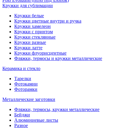
Polo Evolution (поло под хлопок)
Кружки для сублимации
Кружки белые
Кружки цветные внутри и ручка
Кружки хамелеон
Кружки c принтом
Кружки стеклянные
Кружки разные
Кружки латте
Кружки флуорисцентные
Фляжки, термосы и кружки металлические
Керамика и стекло
Тарелки
Фотокамни
Фоторамки
Металлические заготовки
Фляжки, термосы, кружки металлические
Бейджи
Алюминиевые листы
Разное