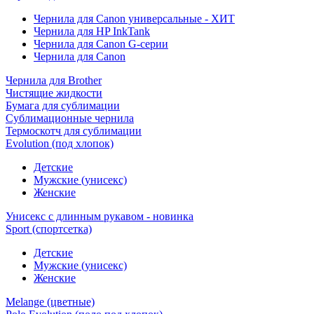
Чернила для Canon универсальные - ХИТ
Чернила для HP InkTank
Чернила для Canon G-серии
Чернила для Canon
Чернила для Brother
Чистящие жидкости
Бумага для сублимации
Сублимационные чернила
Термоскотч для сублимации
Evolution (под хлопок)
Детские
Мужские (унисекс)
Женские
Унисекс с длинным рукавом - новинка
Sport (спортсетка)
Детские
Мужские (унисекс)
Женские
Melange (цветные)