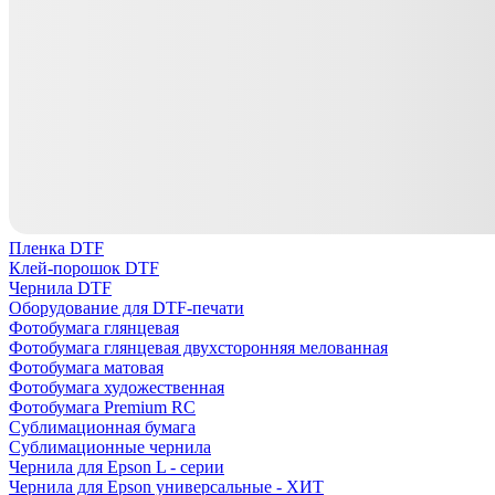
Пленка DTF
Клей-порошок DTF
Чернила DTF
Оборудование для DTF-печати
Фотобумага глянцевая
Фотобумага глянцевая двухсторонняя мелованная
Фотобумага матовая
Фотобумага художественная
Фотобумага Premium RC
Сублимационная бумага
Сублимационные чернила
Чернила для Epson L - серии
Чернила для Epson универсальные - ХИТ