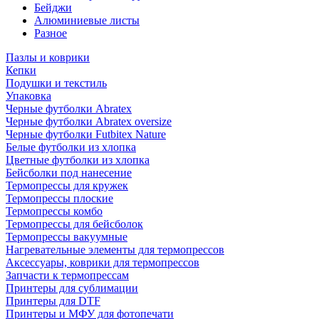
Бейджи
Алюминиевые листы
Разное
Пазлы и коврики
Кепки
Подушки и текстиль
Упаковка
Черные футболки Abratex
Черные футболки Abratex oversize
Черные футболки Futbitex Nature
Белые футболки из хлопка
Цветные футболки из хлопка
Бейсболки под нанесение
Термопрессы для кружек
Термопрессы плоские
Термопрессы комбо
Термопрессы для бейсболок
Термопрессы вакуумные
Нагревательные элементы для термопрессов
Аксессуары, коврики для термопрессов
Запчасти к термопрессам
Принтеры для сублимации
Принтеры для DTF
Принтеры и МФУ для фотопечати