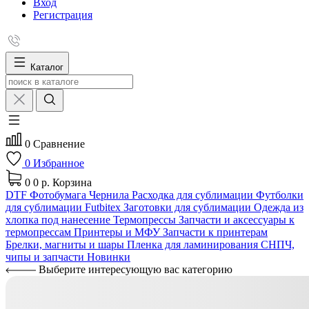
Вход
Регистрация
Каталог
0
Сравнение
0
Избранное
0
0 р.
Корзина
DTF
Фотобумага
Чернила
Расходка для сублимации
Футболки
для сублимации Futbitex
Заготовки для сублимации
Одежда из
хлопка под нанесение
Термопрессы
Запчасти и аксессуары к
термопрессам
Принтеры и МФУ
Запчасти к принтерам
Брелки, магниты и шары
Пленка для ламинирования
СНПЧ,
чипы и запчасти
Новинки
Выберите интересующую вас категорию