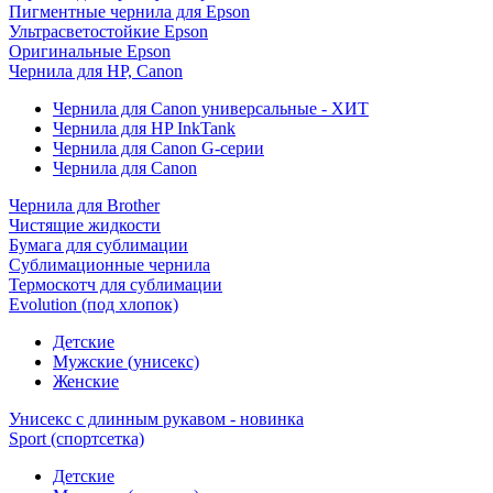
Пигментные чернила для Epson
Ультрасветостойкие Epson
Оригинальные Epson
Чернила для HP, Canon
Чернила для Canon универсальные - ХИТ
Чернила для HP InkTank
Чернила для Canon G-серии
Чернила для Canon
Чернила для Brother
Чистящие жидкости
Бумага для сублимации
Сублимационные чернила
Термоскотч для сублимации
Evolution (под хлопок)
Детские
Мужские (унисекс)
Женские
Унисекс с длинным рукавом - новинка
Sport (спортсетка)
Детские