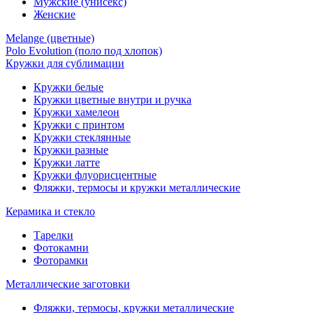
Мужские (унисекс)
Женские
Melange (цветные)
Polo Evolution (поло под хлопок)
Кружки для сублимации
Кружки белые
Кружки цветные внутри и ручка
Кружки хамелеон
Кружки c принтом
Кружки стеклянные
Кружки разные
Кружки латте
Кружки флуорисцентные
Фляжки, термосы и кружки металлические
Керамика и стекло
Тарелки
Фотокамни
Фоторамки
Металлические заготовки
Фляжки, термосы, кружки металлические