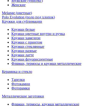
Мужские (унисекс)
Женские
Melange (цветные)
Polo Evolution (поло под хлопок)
Кружки для сублимации
Кружки белые
Кружки цветные внутри и ручка
Кружки хамелеон
Кружки c принтом
Кружки стеклянные
Кружки разные
Кружки латте
Кружки флуорисцентные
Фляжки, термосы и кружки металлические
Керамика и стекло
Тарелки
Фотокамни
Фоторамки
Металлические заготовки
Фляжки, термосы, кружки металлические