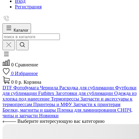
Вход
Регистрация
Каталог
0
Сравнение
0
Избранное
0
0 р.
Корзина
DTF
Фотобумага
Чернила
Расходка для сублимации
Футболки
для сублимации Futbitex
Заготовки для сублимации
Одежда из
хлопка под нанесение
Термопрессы
Запчасти и аксессуары к
термопрессам
Принтеры и МФУ
Запчасти к принтерам
Брелки, магниты и шары
Пленка для ламинирования
СНПЧ,
чипы и запчасти
Новинки
Выберите интересующую вас категорию