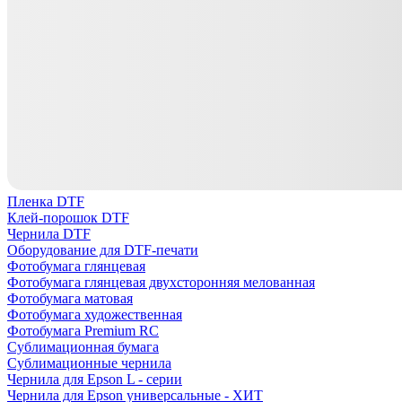
Пленка DTF
Клей-порошок DTF
Чернила DTF
Оборудование для DTF-печати
Фотобумага глянцевая
Фотобумага глянцевая двухсторонняя мелованная
Фотобумага матовая
Фотобумага художественная
Фотобумага Premium RC
Сублимационная бумага
Сублимационные чернила
Чернила для Epson L - серии
Чернила для Epson универсальные - ХИТ