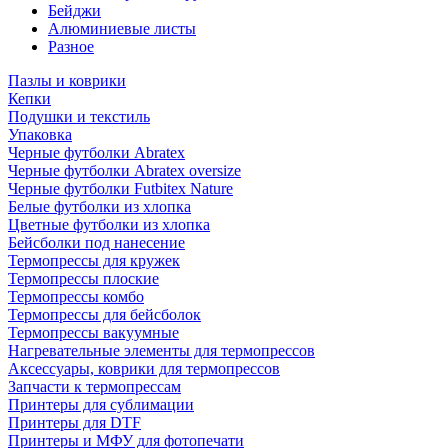
Бейджи
Алюминиевые листы
Разное
Пазлы и коврики
Кепки
Подушки и текстиль
Упаковка
Черные футболки Abratex
Черные футболки Abratex oversize
Черные футболки Futbitex Nature
Белые футболки из хлопка
Цветные футболки из хлопка
Бейсболки под нанесение
Термопрессы для кружек
Термопрессы плоские
Термопрессы комбо
Термопрессы для бейсболок
Термопрессы вакуумные
Нагревательные элементы для термопрессов
Аксессуары, коврики для термопрессов
Запчасти к термопрессам
Принтеры для сублимации
Принтеры для DTF
Принтеры и МФУ для фотопечати