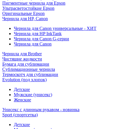
Пигментные чернила для Epson
Ультрасветостойкие Epson
Оригинальные Epson
Чернила для HP, Canon
Чернила для Canon универсальные - ХИТ
Чернила для HP InkTank
Чернила для Canon G-серии
Чернила для Canon
Чернила для Brother
Чистящие жидкости
Бумага для сублимации
Сублимационные чернила
Термоскотч для сублимации
Evolution (под хлопок)
Детские
Мужские (унисекс)
Женские
Унисекс с длинным рукавом - новинка
Sport (спортсетка)
Детские