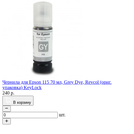
Чернила для Epson 115 70 мл, Grey Dye, Revcol (ориг.
упаковка) KeyLock
240
р.
В корзину
шт.