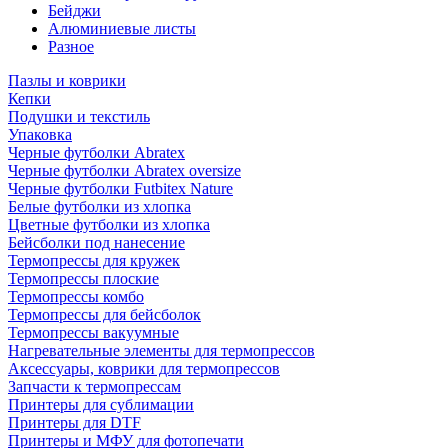
Бейджи
Алюминиевые листы
Разное
Пазлы и коврики
Кепки
Подушки и текстиль
Упаковка
Черные футболки Abratex
Черные футболки Abratex oversize
Черные футболки Futbitex Nature
Белые футболки из хлопка
Цветные футболки из хлопка
Бейсболки под нанесение
Термопрессы для кружек
Термопрессы плоские
Термопрессы комбо
Термопрессы для бейсболок
Термопрессы вакуумные
Нагревательные элементы для термопрессов
Аксессуары, коврики для термопрессов
Запчасти к термопрессам
Принтеры для сублимации
Принтеры для DTF
Принтеры и МФУ для фотопечати