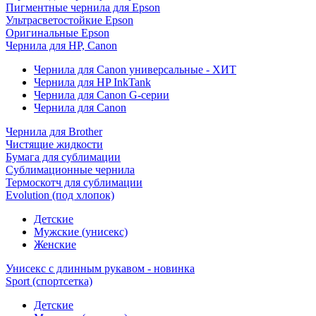
Пигментные чернила для Epson
Ультрасветостойкие Epson
Оригинальные Epson
Чернила для HP, Canon
Чернила для Canon универсальные - ХИТ
Чернила для HP InkTank
Чернила для Canon G-серии
Чернила для Canon
Чернила для Brother
Чистящие жидкости
Бумага для сублимации
Сублимационные чернила
Термоскотч для сублимации
Evolution (под хлопок)
Детские
Мужские (унисекс)
Женские
Унисекс с длинным рукавом - новинка
Sport (спортсетка)
Детские