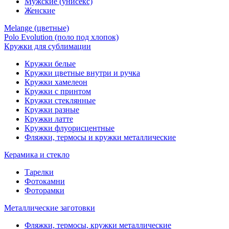
Мужские (унисекс)
Женские
Melange (цветные)
Polo Evolution (поло под хлопок)
Кружки для сублимации
Кружки белые
Кружки цветные внутри и ручка
Кружки хамелеон
Кружки c принтом
Кружки стеклянные
Кружки разные
Кружки латте
Кружки флуорисцентные
Фляжки, термосы и кружки металлические
Керамика и стекло
Тарелки
Фотокамни
Фоторамки
Металлические заготовки
Фляжки, термосы, кружки металлические