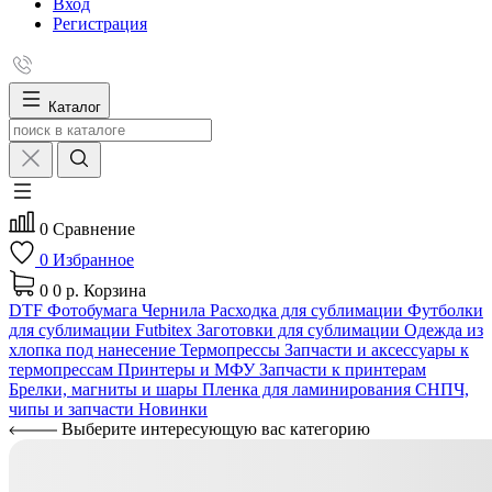
Вход
Регистрация
Каталог
0
Сравнение
0
Избранное
0
0 р.
Корзина
DTF
Фотобумага
Чернила
Расходка для сублимации
Футболки
для сублимации Futbitex
Заготовки для сублимации
Одежда из
хлопка под нанесение
Термопрессы
Запчасти и аксессуары к
термопрессам
Принтеры и МФУ
Запчасти к принтерам
Брелки, магниты и шары
Пленка для ламинирования
СНПЧ,
чипы и запчасти
Новинки
Выберите интересующую вас категорию