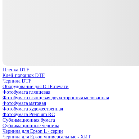
Пленка DTF
Клей-порошок DTF
Чернила DTF
Оборудование для DTF-печати
Фотобумага глянцевая
Фотобумага глянцевая двухсторонняя мелованная
Фотобумага матовая
Фотобумага художественная
Фотобумага Premium RC
Сублимационная бумага
Сублимационные чернила
Чернила для Epson L - серии
Чернила для Epson универсальные - ХИТ