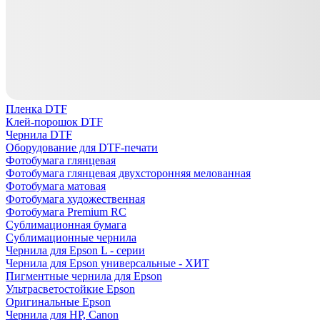
Пленка DTF
Клей-порошок DTF
Чернила DTF
Оборудование для DTF-печати
Фотобумага глянцевая
Фотобумага глянцевая двухсторонняя мелованная
Фотобумага матовая
Фотобумага художественная
Фотобумага Premium RC
Сублимационная бумага
Сублимационные чернила
Чернила для Epson L - серии
Чернила для Epson универсальные - ХИТ
Пигментные чернила для Epson
Ультрасветостойкие Epson
Оригинальные Epson
Чернила для HP, Canon