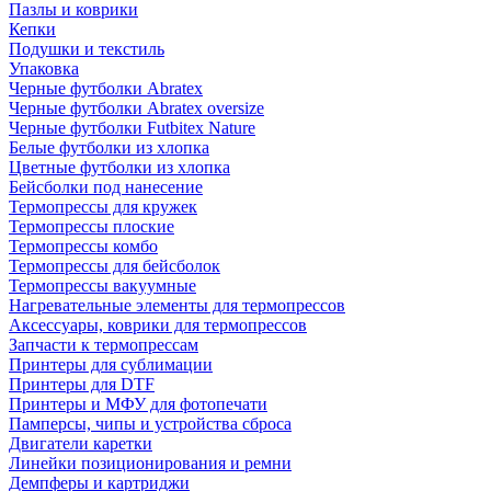
Пазлы и коврики
Кепки
Подушки и текстиль
Упаковка
Черные футболки Abratex
Черные футболки Abratex oversize
Черные футболки Futbitex Nature
Белые футболки из хлопка
Цветные футболки из хлопка
Бейсболки под нанесение
Термопрессы для кружек
Термопрессы плоские
Термопрессы комбо
Термопрессы для бейсболок
Термопрессы вакуумные
Нагревательные элементы для термопрессов
Аксессуары, коврики для термопрессов
Запчасти к термопрессам
Принтеры для сублимации
Принтеры для DTF
Принтеры и МФУ для фотопечати
Памперсы, чипы и устройства сброса
Двигатели каретки
Линейки позиционирования и ремни
Демпферы и картриджи