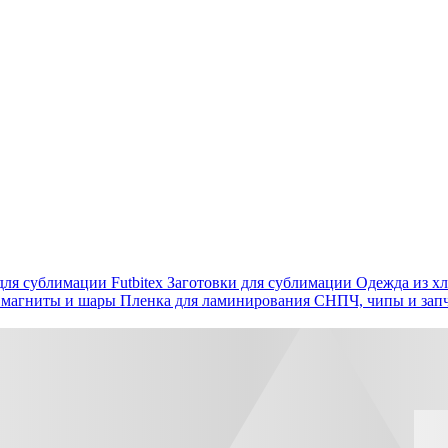
ля сублимации Futbitex
Заготовки для сублимации
Одежда из хл
 магниты и шары
Пленка для ламинирования
СНПЧ, чипы и зап