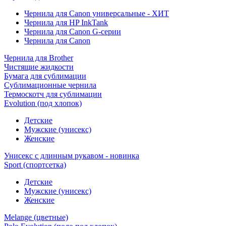
Чернила для Canon универсальные - ХИТ
Чернила для HP InkTank
Чернила для Canon G-серии
Чернила для Canon
Чернила для Brother
Чистящие жидкости
Бумага для сублимации
Сублимационные чернила
Термоскотч для сублимации
Evolution (под хлопок)
Детские
Мужские (унисекс)
Женские
Унисекс с длинным рукавом - новинка
Sport (спортсетка)
Детские
Мужские (унисекс)
Женские
Melange (цветные)