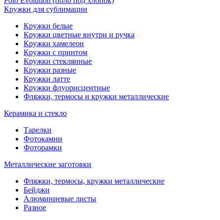
Polo Evolution (поло под хлопок)
Кружки для сублимации
Кружки белые
Кружки цветные внутри и ручка
Кружки хамелеон
Кружки c принтом
Кружки стеклянные
Кружки разные
Кружки латте
Кружки флуорисцентные
Фляжки, термосы и кружки металлические
Керамика и стекло
Тарелки
Фотокамни
Фоторамки
Металлические заготовки
Фляжки, термосы, кружки металлические
Бейджи
Алюминиевые листы
Разное