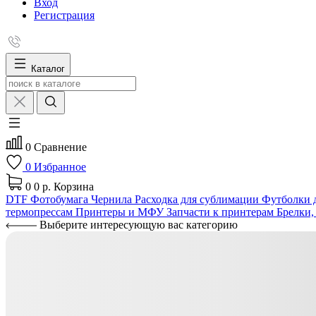
Вход
Регистрация
Каталог
0
Сравнение
0
Избранное
0
0 р.
Корзина
DTF
Фотобумага
Чернила
Расходка для сублимации
Футболки д
термопрессам
Принтеры и МФУ
Запчасти к принтерам
Брелки,
Выберите интересующую вас категорию