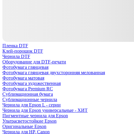
Пленка DTF
Клей-порошок DTF
Чернила DTF
Оборудование для DTF-печати
Фотобумага глянцевая
Фотобумага глянцевая двухсторонняя мелованная
Фотобумага матовая
Фотобумага художественная
Фотобумага Premium RC
Сублимационная бумага
Сублимационные чернила
Чернила для Epson L - серии
Чернила для Epson универсальные - ХИТ
Пигментные чернила для Epson
Ультрасветостойкие Epson
Оригинальные Epson
Чернила для HP, Canon