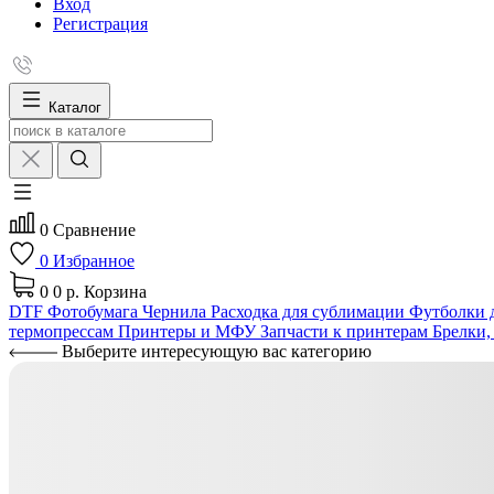
Вход
Регистрация
Каталог
0
Сравнение
0
Избранное
0
0 р.
Корзина
DTF
Фотобумага
Чернила
Расходка для сублимации
Футболки д
термопрессам
Принтеры и МФУ
Запчасти к принтерам
Брелки,
Выберите интересующую вас категорию