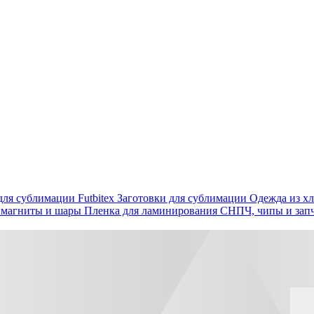
ля сублимации Futbitex
Заготовки для сублимации
Одежда из хл
 магниты и шары
Пленка для ламинирования
СНПЧ, чипы и зап