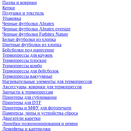
Пазлы и коврики
Кепки
Подушки и текстиль
Упаковка
Черные футболки Abratex
Черные футболки Abratex oversize
Черные футболки Futbitex Nature
Белые футболки из хлопка
Цветные футболки из хлопка
Бейсболки под нанесение
Термопрессы для кружек
Термопрессы плоские
Термопрессы комбо
Термопрессы для бейсболок
Термопрессы вакуумные
Нагревательные элементы для термопрессов
Аксессуары, коврики для термопрессов
Запчасти к термопрессам
Принтеры для сублимации
Принтеры для DTF
Принтеры и МФУ для фотопечати
Памперсы, чипы и устройства сброса
Двигатели каретки
Линейки позиционирования и ремни
Демпферы и картриджи