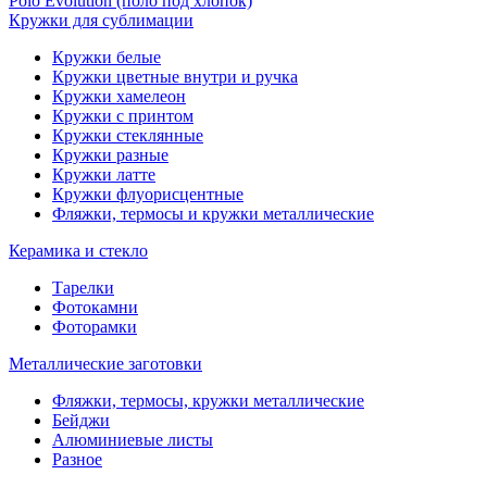
Polo Evolution (поло под хлопок)
Кружки для сублимации
Кружки белые
Кружки цветные внутри и ручка
Кружки хамелеон
Кружки c принтом
Кружки стеклянные
Кружки разные
Кружки латте
Кружки флуорисцентные
Фляжки, термосы и кружки металлические
Керамика и стекло
Тарелки
Фотокамни
Фоторамки
Металлические заготовки
Фляжки, термосы, кружки металлические
Бейджи
Алюминиевые листы
Разное