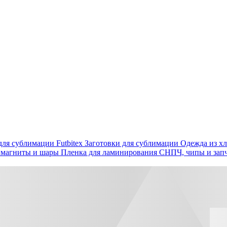
ля сублимации Futbitex
Заготовки для сублимации
Одежда из хл
 магниты и шары
Пленка для ламинирования
СНПЧ, чипы и зап