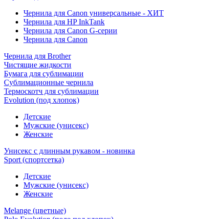
Чернила для Canon универсальные - ХИТ
Чернила для HP InkTank
Чернила для Canon G-серии
Чернила для Canon
Чернила для Brother
Чистящие жидкости
Бумага для сублимации
Сублимационные чернила
Термоскотч для сублимации
Evolution (под хлопок)
Детские
Мужские (унисекс)
Женские
Унисекс с длинным рукавом - новинка
Sport (спортсетка)
Детские
Мужские (унисекс)
Женские
Melange (цветные)