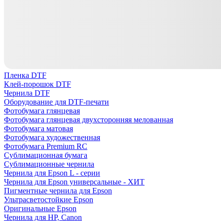
Пленка DTF
Клей-порошок DTF
Чернила DTF
Оборудование для DTF-печати
Фотобумага глянцевая
Фотобумага глянцевая двухсторонняя мелованная
Фотобумага матовая
Фотобумага художественная
Фотобумага Premium RC
Сублимационная бумага
Сублимационные чернила
Чернила для Epson L - серии
Чернила для Epson универсальные - ХИТ
Пигментные чернила для Epson
Ультрасветостойкие Epson
Оригинальные Epson
Чернила для HP, Canon