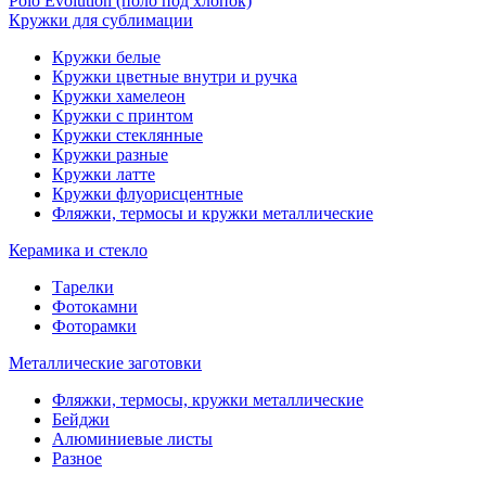
Polo Evolution (поло под хлопок)
Кружки для сублимации
Кружки белые
Кружки цветные внутри и ручка
Кружки хамелеон
Кружки c принтом
Кружки стеклянные
Кружки разные
Кружки латте
Кружки флуорисцентные
Фляжки, термосы и кружки металлические
Керамика и стекло
Тарелки
Фотокамни
Фоторамки
Металлические заготовки
Фляжки, термосы, кружки металлические
Бейджи
Алюминиевые листы
Разное