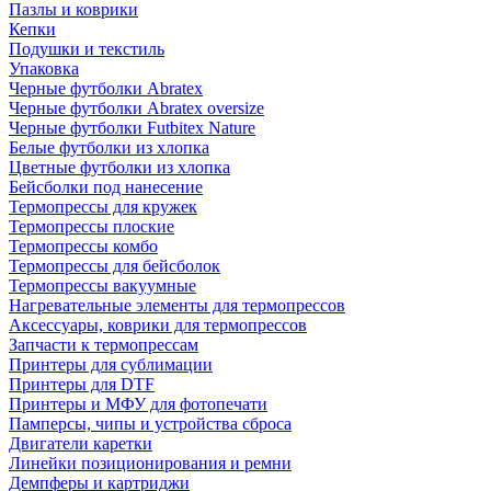
Пазлы и коврики
Кепки
Подушки и текстиль
Упаковка
Черные футболки Abratex
Черные футболки Abratex oversize
Черные футболки Futbitex Nature
Белые футболки из хлопка
Цветные футболки из хлопка
Бейсболки под нанесение
Термопрессы для кружек
Термопрессы плоские
Термопрессы комбо
Термопрессы для бейсболок
Термопрессы вакуумные
Нагревательные элементы для термопрессов
Аксессуары, коврики для термопрессов
Запчасти к термопрессам
Принтеры для сублимации
Принтеры для DTF
Принтеры и МФУ для фотопечати
Памперсы, чипы и устройства сброса
Двигатели каретки
Линейки позиционирования и ремни
Демпферы и картриджи