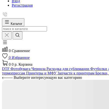
Вход
Регистрация
Каталог
0
Сравнение
0
Избранное
0
0 р.
Корзина
DTF
Фотобумага
Чернила
Расходка для сублимации
Футболки д
термопрессам
Принтеры и МФУ
Запчасти к принтерам
Брелки,
Выберите интересующую вас категорию