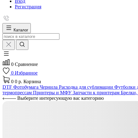
Вход
Регистрация
Каталог
0
Сравнение
0
Избранное
0
0 р.
Корзина
DTF
Фотобумага
Чернила
Расходка для сублимации
Футболки д
термопрессам
Принтеры и МФУ
Запчасти к принтерам
Брелки,
Выберите интересующую вас категорию