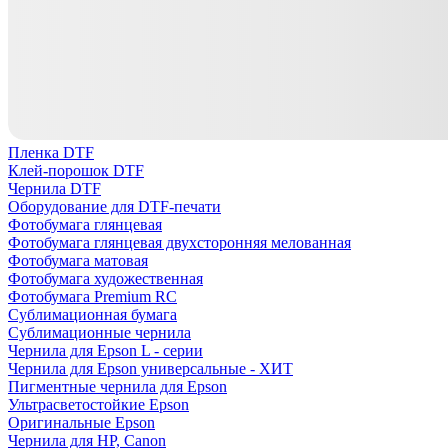
Пленка DTF
Клей-порошок DTF
Чернила DTF
Оборудование для DTF-печати
Фотобумага глянцевая
Фотобумага глянцевая двухсторонняя мелованная
Фотобумага матовая
Фотобумага художественная
Фотобумага Premium RC
Сублимационная бумага
Сублимационные чернила
Чернила для Epson L - серии
Чернила для Epson универсальные - ХИТ
Пигментные чернила для Epson
Ультрасветостойкие Epson
Оригинальные Epson
Чернила для HP, Canon