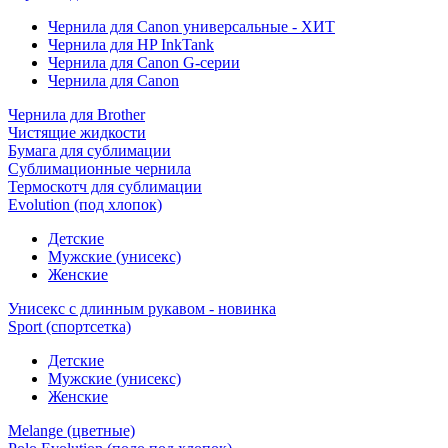
Чернила для Canon универсальные - ХИТ
Чернила для HP InkTank
Чернила для Canon G-серии
Чернила для Canon
Чернила для Brother
Чистящие жидкости
Бумага для сублимации
Сублимационные чернила
Термоскотч для сублимации
Evolution (под хлопок)
Детские
Мужские (унисекс)
Женские
Унисекс с длинным рукавом - новинка
Sport (спортсетка)
Детские
Мужские (унисекс)
Женские
Melange (цветные)