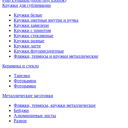
Polo Evolution (поло под хлопок)
Кружки для сублимации
Кружки белые
Кружки цветные внутри и ручка
Кружки хамелеон
Кружки c принтом
Кружки стеклянные
Кружки разные
Кружки латте
Кружки флуорисцентные
Фляжки, термосы и кружки металлические
Керамика и стекло
Тарелки
Фотокамни
Фоторамки
Металлические заготовки
Фляжки, термосы, кружки металлические
Бейджи
Алюминиевые листы
Разное