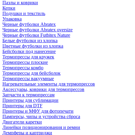
Пазлы и коврики
Кепки
Подушки и текстиль
Упаковка
Черные футболки Abratex
Черные футболки Abratex oversize
Черные футболки Futbitex Nature
Белые футболки из хлопка
Цветные футболки из хлопка
Бейсболки под нанесение
Термопрессы для кружек
Термопрессы плоские
Термопрессы комбо
Термопрессы для бейсболок
Термопрессы вакуумные
Нагревательные элементы для термопрессов
Аксессуары, коврики для термопрессов
Запчасти к термопрессам
Принтеры для сублимации
Принтеры для DTF
Принтеры и МФУ для фотопечати
Памперсы, чипы и устройства сброса
Двигатели каретки
Линейки позиционирования и ремни
Демпферы и картриджи