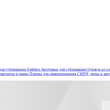
ля сублимации Futbitex
Заготовки для сублимации
Одежда из хл
 магниты и шары
Пленка для ламинирования
СНПЧ, чипы и зап