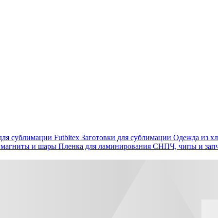
ля сублимации Futbitex
Заготовки для сублимации
Одежда из хл
 магниты и шары
Пленка для ламинирования
СНПЧ, чипы и зап