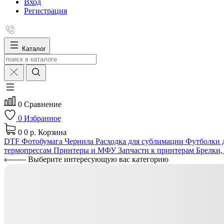
Вход
Регистрация
Каталог
0
Сравнение
0
Избранное
0
0 р.
Корзина
DTF
Фотобумага
Чернила
Расходка для сублимации
Футболки д
термопрессам
Принтеры и МФУ
Запчасти к принтерам
Брелки,
Выберите интересующую вас категорию