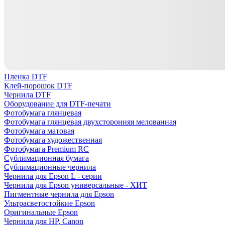
Пленка DTF
Клей-порошок DTF
Чернила DTF
Оборудование для DTF-печати
Фотобумага глянцевая
Фотобумага глянцевая двухсторонняя мелованная
Фотобумага матовая
Фотобумага художественная
Фотобумага Premium RC
Сублимационная бумага
Сублимационные чернила
Чернила для Epson L - серии
Чернила для Epson универсальные - ХИТ
Пигментные чернила для Epson
Ультрасветостойкие Epson
Оригинальные Epson
Чернила для HP, Canon