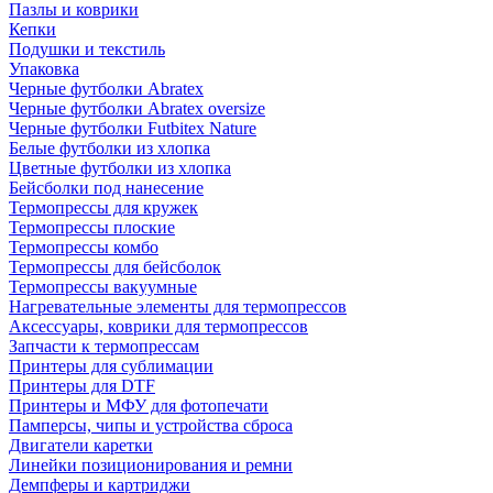
Пазлы и коврики
Кепки
Подушки и текстиль
Упаковка
Черные футболки Abratex
Черные футболки Abratex oversize
Черные футболки Futbitex Nature
Белые футболки из хлопка
Цветные футболки из хлопка
Бейсболки под нанесение
Термопрессы для кружек
Термопрессы плоские
Термопрессы комбо
Термопрессы для бейсболок
Термопрессы вакуумные
Нагревательные элементы для термопрессов
Аксессуары, коврики для термопрессов
Запчасти к термопрессам
Принтеры для сублимации
Принтеры для DTF
Принтеры и МФУ для фотопечати
Памперсы, чипы и устройства сброса
Двигатели каретки
Линейки позиционирования и ремни
Демпферы и картриджи