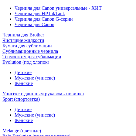
Чернила для Canon универсальные - ХИТ
Чернила для HP InkTank
Чернила для Canon G-серии
Чернила для Canon
Чернила для Brother
Чистящие жидкости
Бумага для сублимации
Сублимационные чернила
Термоскотч для сублимации
Evolution (под хлопок)
Детские
Мужские (унисекс)
Женские
Унисекс с длинным рукавом - новинка
Sport (спортсетка)
Детские
Мужские (унисекс)
Женские
Melange (цветные)