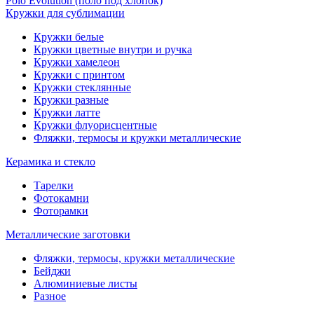
Polo Evolution (поло под хлопок)
Кружки для сублимации
Кружки белые
Кружки цветные внутри и ручка
Кружки хамелеон
Кружки c принтом
Кружки стеклянные
Кружки разные
Кружки латте
Кружки флуорисцентные
Фляжки, термосы и кружки металлические
Керамика и стекло
Тарелки
Фотокамни
Фоторамки
Металлические заготовки
Фляжки, термосы, кружки металлические
Бейджи
Алюминиевые листы
Разное