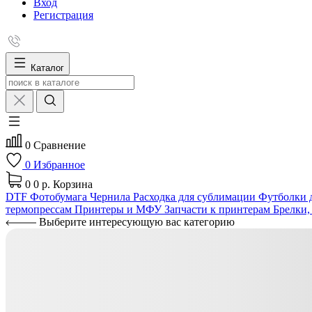
Вход
Регистрация
Каталог
0
Сравнение
0
Избранное
0
0 р.
Корзина
DTF
Фотобумага
Чернила
Расходка для сублимации
Футболки д
термопрессам
Принтеры и МФУ
Запчасти к принтерам
Брелки,
Выберите интересующую вас категорию