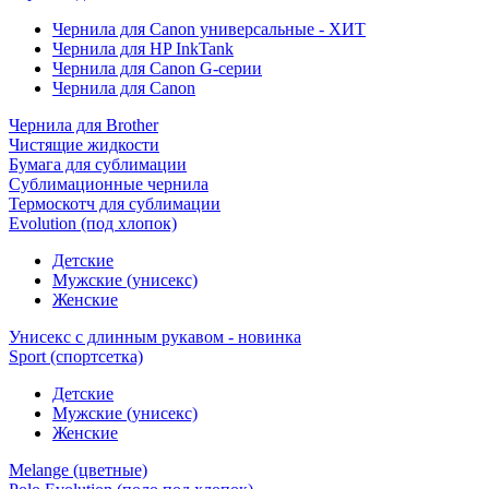
Чернила для Canon универсальные - ХИТ
Чернила для HP InkTank
Чернила для Canon G-серии
Чернила для Canon
Чернила для Brother
Чистящие жидкости
Бумага для сублимации
Сублимационные чернила
Термоскотч для сублимации
Evolution (под хлопок)
Детские
Мужские (унисекс)
Женские
Унисекс с длинным рукавом - новинка
Sport (спортсетка)
Детские
Мужские (унисекс)
Женские
Melange (цветные)