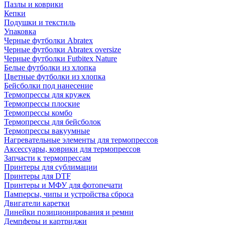
Пазлы и коврики
Кепки
Подушки и текстиль
Упаковка
Черные футболки Abratex
Черные футболки Abratex oversize
Черные футболки Futbitex Nature
Белые футболки из хлопка
Цветные футболки из хлопка
Бейсболки под нанесение
Термопрессы для кружек
Термопрессы плоские
Термопрессы комбо
Термопрессы для бейсболок
Термопрессы вакуумные
Нагревательные элементы для термопрессов
Аксессуары, коврики для термопрессов
Запчасти к термопрессам
Принтеры для сублимации
Принтеры для DTF
Принтеры и МФУ для фотопечати
Памперсы, чипы и устройства сброса
Двигатели каретки
Линейки позиционирования и ремни
Демпферы и картриджи