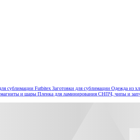
ля сублимации Futbitex
Заготовки для сублимации
Одежда из хл
 магниты и шары
Пленка для ламинирования
СНПЧ, чипы и зап