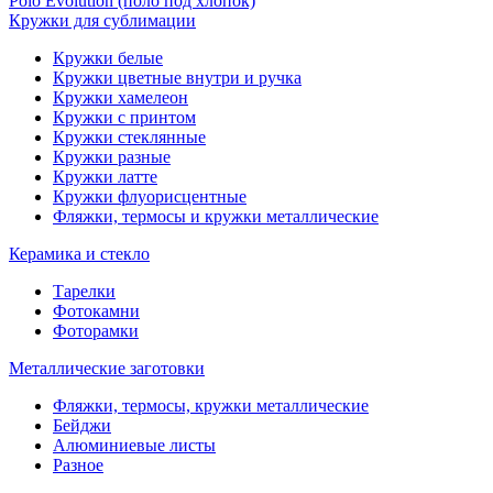
Polo Evolution (поло под хлопок)
Кружки для сублимации
Кружки белые
Кружки цветные внутри и ручка
Кружки хамелеон
Кружки c принтом
Кружки стеклянные
Кружки разные
Кружки латте
Кружки флуорисцентные
Фляжки, термосы и кружки металлические
Керамика и стекло
Тарелки
Фотокамни
Фоторамки
Металлические заготовки
Фляжки, термосы, кружки металлические
Бейджи
Алюминиевые листы
Разное