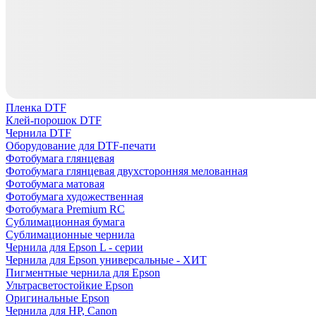
Пленка DTF
Клей-порошок DTF
Чернила DTF
Оборудование для DTF-печати
Фотобумага глянцевая
Фотобумага глянцевая двухсторонняя мелованная
Фотобумага матовая
Фотобумага художественная
Фотобумага Premium RC
Сублимационная бумага
Сублимационные чернила
Чернила для Epson L - серии
Чернила для Epson универсальные - ХИТ
Пигментные чернила для Epson
Ультрасветостойкие Epson
Оригинальные Epson
Чернила для HP, Canon