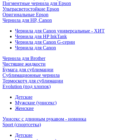
Пигментные чернила для Epson
Ультрасветостойкие Epson
Оригинальные Epson
Чернила для HP, Canon
Чернила для Canon универсальные - ХИТ
Чернила для HP InkTank
Чернила для Canon G-серии
Чернила для Canon
Чернила для Brother
Чистящие жидкости
Бумага для сублимации
Сублимационные чернила
Термоскотч для сублимации
Evolution (под хлопок)
Детские
Мужские (унисекс)
Женские
Унисекс с длинным рукавом - новинка
Sport (спортсетка)
Детские