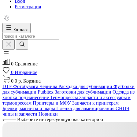
Вход
Регистрация
Каталог
0
Сравнение
0
Избранное
0
0 р.
Корзина
DTF
Фотобумага
Чернила
Расходка для сублимации
Футболки
для сублимации Futbitex
Заготовки для сублимации
Одежда из
хлопка под нанесение
Термопрессы
Запчасти и аксессуары к
термопрессам
Принтеры и МФУ
Запчасти к принтерам
Брелки, магниты и шары
Пленка для ламинирования
СНПЧ,
чипы и запчасти
Новинки
Выберите интересующую вас категорию