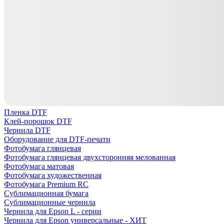
Пленка DTF
Клей-порошок DTF
Чернила DTF
Оборудование для DTF-печати
Фотобумага глянцевая
Фотобумага глянцевая двухсторонняя мелованная
Фотобумага матовая
Фотобумага художественная
Фотобумага Premium RC
Сублимационная бумага
Сублимационные чернила
Чернила для Epson L - серии
Чернила для Epson универсальные - ХИТ