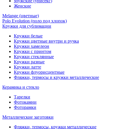
Мужские (унисекс)
Женские
Melange (цветные)
Polo Evolution (поло под хлопок)
Кружки для сублимации
Кружки белые
Кружки цветные внутри и ручка
Кружки хамелеон
Кружки c принтом
Кружки стеклянные
Кружки разные
Кружки латте
Кружки флуорисцентные
Фляжки, термосы и кружки металлические
Керамика и стекло
Тарелки
Фотокамни
Фоторамки
Металлические заготовки
Фляжки, термосы, кружки металлические