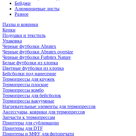
Бейджи
Алюминиевые листы
Разное
Пазлы и коврики
Кепки
Подушки и текстиль
Упаковка
Черные футболки Abratex
Черные футболки Abratex oversize
Черные футболки Futbitex Nature
Белые футболки из хлопка
Цветные футболки из хлопка
Бейсболки под нанесение
Термопрессы для кружек
Термопрессы плоские
Термопрессы комбо
Термопрессы для бейсболок
Термопрессы вакуумные
Нагревательные элементы для термопрессов
Аксессуары, коврики для термопрессов
Запчасти к термопрессам
Принтеры для сублимации
Принтеры для DTF
Принтеры и МФУ для фотопечати