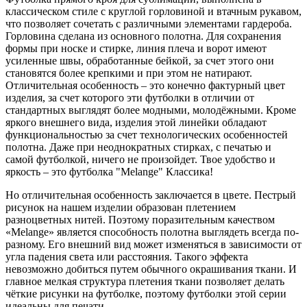
классическом стиле с круглой горловиной и втачным рукавом,
что позволяет сочетать с различными элементами гардероба.
Горловина сделана из основного полотна. Для сохранения
формы при носке и стирке, линия плеча и ворот имеют
усиленные швы, обработанные бейкой, за счет этого они
становятся более крепкими и при этом не натирают.
Отличительная особенность – это конечно фактурный цвет
изделия, за счет которого эти футболки в отличии от
стандартных выглядят более модными, молодёжными. Кроме
яркого внешнего вида, изделия этой линейки обладают
функциональностью за счет технологических особенностей
полотна. Даже при неоднократных стирках, с печатью и
самой футболкой, ничего не произойдет. Твое удобство и
яркость – это футболка "Melange" Классика!
Но отличительная особенность заключается в цвете. Пестрый
рисунок на нашем изделии образован плетением
разноцветных нитей. Поэтому поразительным качеством
«Melange» является способность полотна выглядеть всегда по-
разному. Его внешний вид может изменяться в зависимости от
угла падения света или расстояния. Такого эффекта
невозможно добиться путем обычного окрашивания ткани. И
главное мелкая структура плетения ткани позволяет делать
чёткие рисунки на футболке, поэтому футболки этой серии
идеальны для печати.