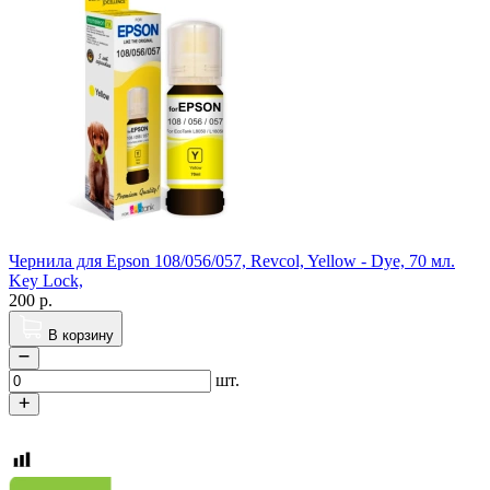
Чернила для Epson 108/056/057, Revcol, Yellow - Dye, 70 мл.
Key Lock,
200
р.
В корзину
шт.