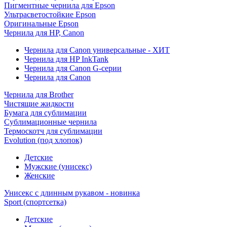
Пигментные чернила для Epson
Ультрасветостойкие Epson
Оригинальные Epson
Чернила для HP, Canon
Чернила для Canon универсальные - ХИТ
Чернила для HP InkTank
Чернила для Canon G-серии
Чернила для Canon
Чернила для Brother
Чистящие жидкости
Бумага для сублимации
Сублимационные чернила
Термоскотч для сублимации
Evolution (под хлопок)
Детские
Мужские (унисекс)
Женские
Унисекс с длинным рукавом - новинка
Sport (спортсетка)
Детские