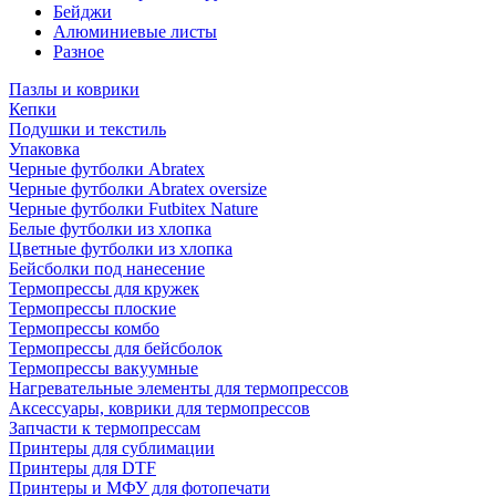
Бейджи
Алюминиевые листы
Разное
Пазлы и коврики
Кепки
Подушки и текстиль
Упаковка
Черные футболки Abratex
Черные футболки Abratex oversize
Черные футболки Futbitex Nature
Белые футболки из хлопка
Цветные футболки из хлопка
Бейсболки под нанесение
Термопрессы для кружек
Термопрессы плоские
Термопрессы комбо
Термопрессы для бейсболок
Термопрессы вакуумные
Нагревательные элементы для термопрессов
Аксессуары, коврики для термопрессов
Запчасти к термопрессам
Принтеры для сублимации
Принтеры для DTF
Принтеры и МФУ для фотопечати