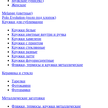
Мужские (унисекс)
Женские
Melange (цветные)
Polo Evolution (поло под хлопок)
Кружки для сублимации
Кружки белые
Кружки цветные внутри и ручка
Кружки хамелеон
Кружки c принтом
Кружки стеклянные
Кружки разные
Кружки латте
Кружки флуорисцентные
Фляжки, термосы и кружки металлические
Керамика и стекло
Тарелки
Фотокамни
Фоторамки
Металлические заготовки
Фляжки, термосы, кружки металлические