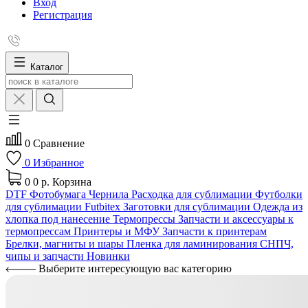
Вход
Регистрация
Каталог
0
Сравнение
0
Избранное
0
0 р.
Корзина
DTF
Фотобумага
Чернила
Расходка для сублимации
Футболки
для сублимации Futbitex
Заготовки для сублимации
Одежда из
хлопка под нанесение
Термопрессы
Запчасти и аксессуары к
термопрессам
Принтеры и МФУ
Запчасти к принтерам
Брелки, магниты и шары
Пленка для ламинирования
СНПЧ,
чипы и запчасти
Новинки
Выберите интересующую вас категорию