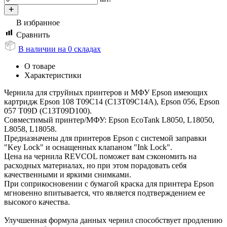
В избранное
Сравнить
В наличии на 0 складах
О товаре
Характеристики
Чернила для струйных принтеров и МФУ Epson имеющих
картридж Epson 108 T09C14 (C13T09C14A), Epson 056, Epson
057 T09D (C13T09D100).
Совместимый принтер/МФУ: Epson EcoTank L8050, L18050,
L8058, L18058.
Предназначены для принтеров Epson c системой заправки
"Key Lock" и оснащенных клапаном "Ink Lock".
Цена на чернила REVCOL поможет вам сэкономить на
расходных материалах, но при этом порадовать себя
качественными и яркими снимками.
При соприкосновении с бумагой краска для принтера Epson
мгновенно впитывается, что является подтверждением ее
высокого качества.
Улучшенная формула данных чернил способствует продлению