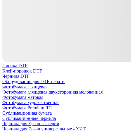
Пленка DTF
Клей-порошок DTF
Чернила DTF
Оборудование для DTF-печати
Фотобумага глянцевая
Фотобумага глянцевая двухсторонняя мелованная
Фотобумага матовая
Фотобумага художественная
Фотобумага Premium RC
Сублимационная бумага
Сублимационные чернила
Чернила для Epson L - серии
Чернила для Epson универсальные - ХИТ