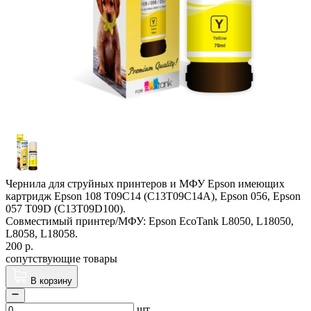
Чернила для струйных принтеров и МФУ Epson имеющих
картридж Epson 108 T09C14 (C13T09C14A), Epson 056, Epson
057 T09D (C13T09D100).
Совместимый принтер/МФУ: Epson EcoTank L8050, L18050,
L8058, L18058.
200
р.
сопутствующие товары
В корзину
шт.