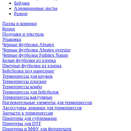
Бейджи
Алюминиевые листы
Разное
Пазлы и коврики
Кепки
Подушки и текстиль
Упаковка
Черные футболки Abratex
Черные футболки Abratex oversize
Черные футболки Futbitex Nature
Белые футболки из хлопка
Цветные футболки из хлопка
Бейсболки под нанесение
Термопрессы для кружек
Термопрессы плоские
Термопрессы комбо
Термопрессы для бейсболок
Термопрессы вакуумные
Нагревательные элементы для термопрессов
Аксессуары, коврики для термопрессов
Запчасти к термопрессам
Принтеры для сублимации
Принтеры для DTF
Принтеры и МФУ для фотопечати