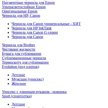
Пигментные чернила для Epson
Ультрасветостойкие Epson
Оригинальные Epson
Чернила для HP, Canon
Чернила для Canon универсальные - ХИТ
Чернила для HP InkTank
Чернила для Canon G-серии
Чернила для Canon
Чернила для Brother
Чистящие жидкости
Бумага для сублимации
Сублимационные чернила
Термоскотч для сублимации
Evolution (под хлопок)
Детские
Мужские (унисекс)
Женские
Унисекс с длинным рукавом - новинка
Sport (спортсетка)
Детские