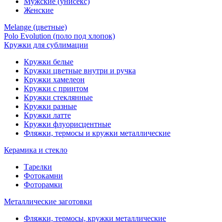
Мужские (унисекс)
Женские
Melange (цветные)
Polo Evolution (поло под хлопок)
Кружки для сублимации
Кружки белые
Кружки цветные внутри и ручка
Кружки хамелеон
Кружки c принтом
Кружки стеклянные
Кружки разные
Кружки латте
Кружки флуорисцентные
Фляжки, термосы и кружки металлические
Керамика и стекло
Тарелки
Фотокамни
Фоторамки
Металлические заготовки
Фляжки, термосы, кружки металлические