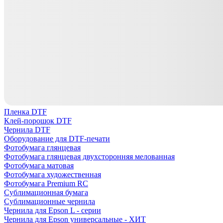
Пленка DTF
Клей-порошок DTF
Чернила DTF
Оборудование для DTF-печати
Фотобумага глянцевая
Фотобумага глянцевая двухсторонняя мелованная
Фотобумага матовая
Фотобумага художественная
Фотобумага Premium RC
Сублимационная бумага
Сублимационные чернила
Чернила для Epson L - серии
Чернила для Epson универсальные - ХИТ