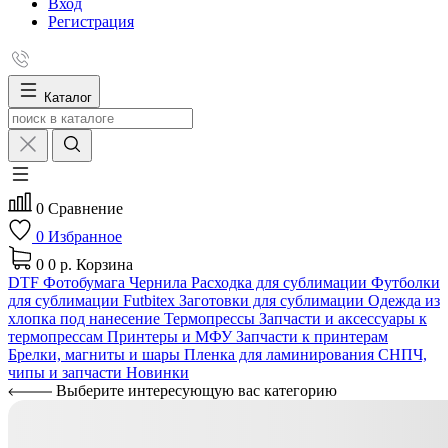
Вход
Регистрация
Каталог
0
Сравнение
0
Избранное
0
0 р.
Корзина
DTF
Фотобумага
Чернила
Расходка для сублимации
Футболки
для сублимации Futbitex
Заготовки для сублимации
Одежда из
хлопка под нанесение
Термопрессы
Запчасти и аксессуары к
термопрессам
Принтеры и МФУ
Запчасти к принтерам
Брелки, магниты и шары
Пленка для ламинирования
СНПЧ,
чипы и запчасти
Новинки
Выберите интересующую вас категорию