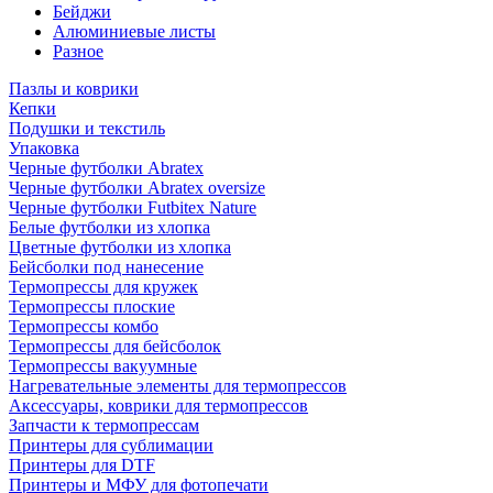
Бейджи
Алюминиевые листы
Разное
Пазлы и коврики
Кепки
Подушки и текстиль
Упаковка
Черные футболки Abratex
Черные футболки Abratex oversize
Черные футболки Futbitex Nature
Белые футболки из хлопка
Цветные футболки из хлопка
Бейсболки под нанесение
Термопрессы для кружек
Термопрессы плоские
Термопрессы комбо
Термопрессы для бейсболок
Термопрессы вакуумные
Нагревательные элементы для термопрессов
Аксессуары, коврики для термопрессов
Запчасти к термопрессам
Принтеры для сублимации
Принтеры для DTF
Принтеры и МФУ для фотопечати