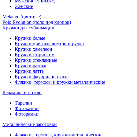
Мужские (унисекс)
Женские
Melange (цветные)
Polo Evolution (поло под хлопок)
Кружки для сублимации
Кружки белые
Кружки цветные внутри и ручка
Кружки хамелеон
Кружки c принтом
Кружки стеклянные
Кружки разные
Кружки латте
Кружки флуорисцентные
Фляжки, термосы и кружки металлические
Керамика и стекло
Тарелки
Фотокамни
Фоторамки
Металлические заготовки
Фляжки, термосы, кружки металлические