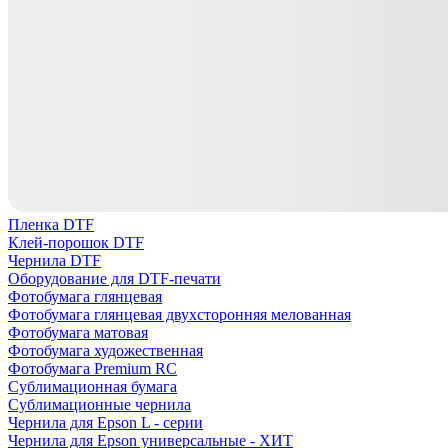
Пленка DTF
Клей-порошок DTF
Чернила DTF
Оборудование для DTF-печати
Фотобумага глянцевая
Фотобумага глянцевая двухсторонняя мелованная
Фотобумага матовая
Фотобумага художественная
Фотобумага Premium RC
Сублимационная бумага
Сублимационные чернила
Чернила для Epson L - серии
Чернила для Epson универсальные - ХИТ