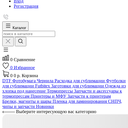
Вход
Регистрация
Каталог
0
Сравнение
0
Избранное
0
0 р.
Корзина
DTF
Фотобумага
Чернила
Расходка для сублимации
Футболки
для сублимации Futbitex
Заготовки для сублимации
Одежда из
хлопка под нанесение
Термопрессы
Запчасти и аксессуары к
термопрессам
Принтеры и МФУ
Запчасти к принтерам
Брелки, магниты и шары
Пленка для ламинирования
СНПЧ,
чипы и запчасти
Новинки
Выберите интересующую вас категорию