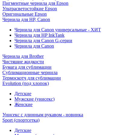
Пигментные чернила для Epson
Ультрасветостойкие Epson
Оригинальные Epson
Чернила для HP, Canon
Чернила для Canon универсальные - ХИТ
Чернила для HP InkTank
Чернила для Canon G-серии
Чернила для Canon
Чернила для Brother
Чистящие жидкости
Бумага для сублимации
Сублимационные чернила
Термоскотч для сублимации
Evolution (под хлопок)
Детские
Мужские (унисекс)
Женские
Унисекс с длинным рукавом - новинка
Sport (спортсетка)
Детские