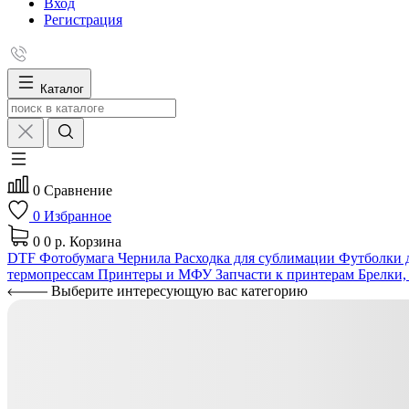
Вход
Регистрация
Каталог
0
Сравнение
0
Избранное
0
0 р.
Корзина
DTF
Фотобумага
Чернила
Расходка для сублимации
Футболки д
термопрессам
Принтеры и МФУ
Запчасти к принтерам
Брелки,
Выберите интересующую вас категорию