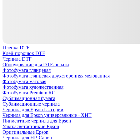
Пленка DTF
Клей-порошок DTF
Чернила DTF
Оборудование для DTF-печати
Фотобумага глянцевая
Фотобумага глянцевая двухсторонняя мелованная
Фотобумага матовая
Фотобумага художественная
Фотобумага Premium RC
Сублимационная бумага
Сублимационные чернила
Чернила для Epson L - серии
Чернила для Epson универсальные - ХИТ
Пигментные чернила для Epson
Ультрасветостойкие Epson
Оригинальные Epson
Чернила для HP, Canon