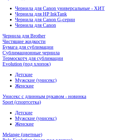
Чернила для Canon универсальные - ХИТ
Чернила для HP InkTank
Чернила для Canon G-серии
Чернила для Canon
Чернила для Brother
Чистящие жидкости
Бумага для сублимации
Сублимационные чернила
Термоскотч для сублимации
Evolution (под хлопок)
Детские
Мужские (унисекс)
Женские
Унисекс с длинным рукавом - новинка
Sport (спортсетка)
Детские
Мужские (унисекс)
Женские
Melange (цветные)