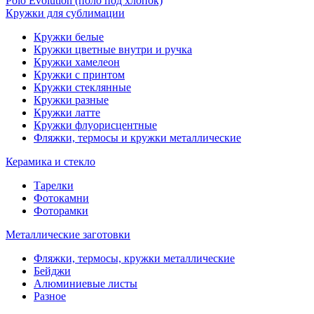
Polo Evolution (поло под хлопок)
Кружки для сублимации
Кружки белые
Кружки цветные внутри и ручка
Кружки хамелеон
Кружки c принтом
Кружки стеклянные
Кружки разные
Кружки латте
Кружки флуорисцентные
Фляжки, термосы и кружки металлические
Керамика и стекло
Тарелки
Фотокамни
Фоторамки
Металлические заготовки
Фляжки, термосы, кружки металлические
Бейджи
Алюминиевые листы
Разное