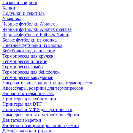
Пазлы и коврики
Кепки
Подушки и текстиль
Упаковка
Черные футболки Abratex
Черные футболки Abratex oversize
Черные футболки Futbitex Nature
Белые футболки из хлопка
Цветные футболки из хлопка
Бейсболки под нанесение
Термопрессы для кружек
Термопрессы плоские
Термопрессы комбо
Термопрессы для бейсболок
Термопрессы вакуумные
Нагревательные элементы для термопрессов
Аксессуары, коврики для термопрессов
Запчасти к термопрессам
Принтеры для сублимации
Принтеры для DTF
Принтеры и МФУ для фотопечати
Памперсы, чипы и устройства сброса
Двигатели каретки
Линейки позиционирования и ремни
Демпферы и картриджи