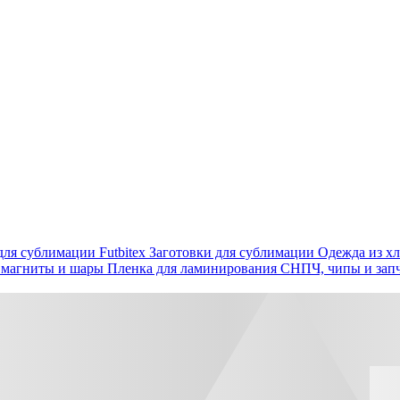
ля сублимации Futbitex
Заготовки для сублимации
Одежда из хл
 магниты и шары
Пленка для ламинирования
СНПЧ, чипы и зап