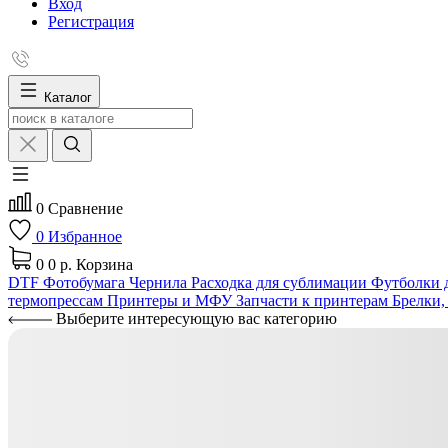
Вход
Регистрация
Каталог
0
Сравнение
0
Избранное
0
0 р.
Корзина
DTF
Фотобумага
Чернила
Расходка для сублимации
Футболки д
термопрессам
Принтеры и МФУ
Запчасти к принтерам
Брелки,
Выберите интересующую вас категорию