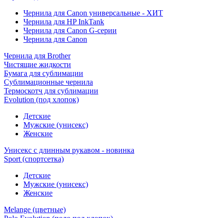
Чернила для Canon универсальные - ХИТ
Чернила для HP InkTank
Чернила для Canon G-серии
Чернила для Canon
Чернила для Brother
Чистящие жидкости
Бумага для сублимации
Сублимационные чернила
Термоскотч для сублимации
Evolution (под хлопок)
Детские
Мужские (унисекс)
Женские
Унисекс с длинным рукавом - новинка
Sport (спортсетка)
Детские
Мужские (унисекс)
Женские
Melange (цветные)