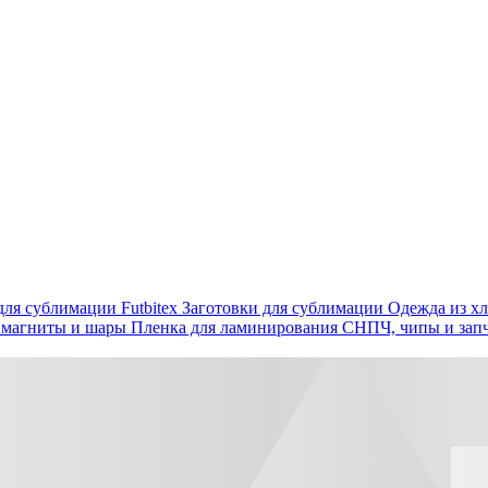
ля сублимации Futbitex
Заготовки для сублимации
Одежда из хл
 магниты и шары
Пленка для ламинирования
СНПЧ, чипы и зап