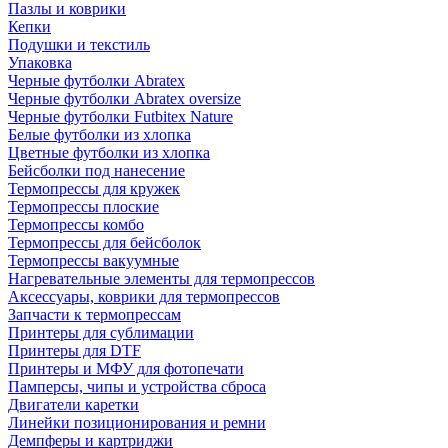
Пазлы и коврики
Кепки
Подушки и текстиль
Упаковка
Черные футболки Abratex
Черные футболки Abratex oversize
Черные футболки Futbitex Nature
Белые футболки из хлопка
Цветные футболки из хлопка
Бейсболки под нанесение
Термопрессы для кружек
Термопрессы плоские
Термопрессы комбо
Термопрессы для бейсболок
Термопрессы вакуумные
Нагревательные элементы для термопрессов
Аксессуары, коврики для термопрессов
Запчасти к термопрессам
Принтеры для сублимации
Принтеры для DTF
Принтеры и МФУ для фотопечати
Памперсы, чипы и устройства сброса
Двигатели каретки
Линейки позиционирования и ремни
Демпферы и картриджи