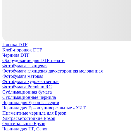
Пленка DTF
Клей-порошок DTF
Чернила DTF
Оборудование для DTF-печати
Фотобумага глянцевая
Фотобумага глянцевая двухсторонняя мелованная
Фотобумага матовая
Фотобумага художественная
Фотобумага Premium RC
Сублимационная бумага
Сублимационные чернила
Чернила для Epson L - серии
Чернила для Epson универсальные - ХИТ
Пигментные чернила для Epson
Ультрасветостойкие Epson
Оригинальные Epson
Чернила для HP, Canon