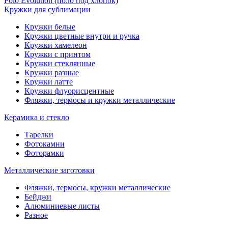
Polo Evolution (поло под хлопок)
Кружки для сублимации
Кружки белые
Кружки цветные внутри и ручка
Кружки хамелеон
Кружки c принтом
Кружки стеклянные
Кружки разные
Кружки латте
Кружки флуорисцентные
Фляжки, термосы и кружки металлические
Керамика и стекло
Тарелки
Фотокамни
Фоторамки
Металлические заготовки
Фляжки, термосы, кружки металлические
Бейджи
Алюминиевые листы
Разное